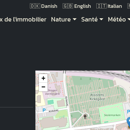
Danish
English
Italian
vigation principale
x de l'immobilier
Nature
Santé
Météo
+
−