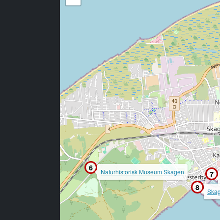
6
Naturhistorisk Museum Skagen
7
8
Ska