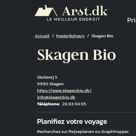
Aller au contenu principal
Na
Pri
LE MEILLEUR ENDROIT
Fil d'Ariane
Accueil
Frederikshavn
Skagen Bio
Skagen Bio
Skolevej 5
9990 Skagen
Hjemmeside
https://www.skagenbio.dk/
Courriel
info@skagenbio.dk
Téléphone
28 83 04 05
Fuld adresse
Planifiez votre voyage
Recherchez sur Rejseplanen ou Graphhopper.