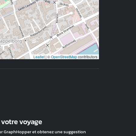
Leaflet
|
©
OpenStreetMap
contributors
z votre voyage
ur GraphHopper et obtenez une suggestion