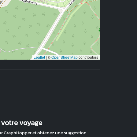
Leaflet
|
©
OpenStreetMap
contributors
z votre voyage
ur GraphHopper et obtenez une suggestion