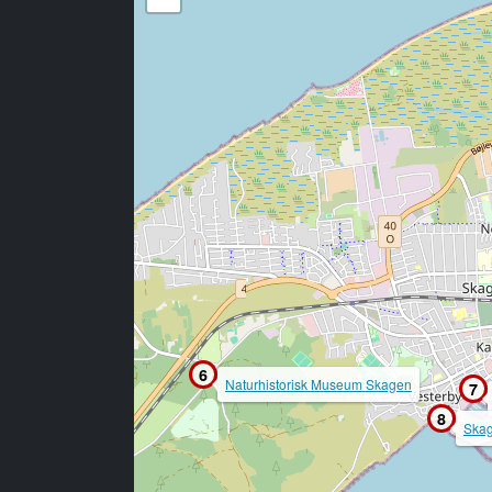
6
Naturhistorisk Museum Skagen
7
8
Ska