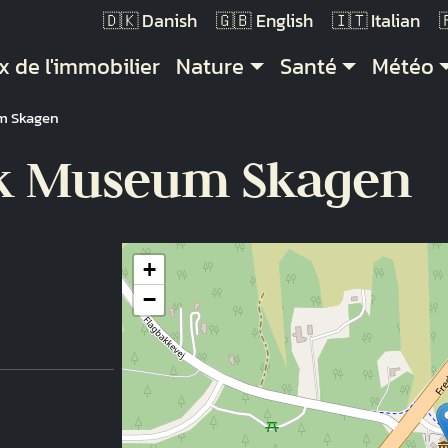
Danish
English
Italian
vigation principale
x de l'immobilier
Nature
Santé
Météo
um Skagen
sk Museum Skagen
+
−