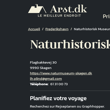
Aller au contenu principal
Na
Pri
LE MEILLEUR ENDROIT
Fil d'Ariane
Accueil
Frederikshavn
Naturhistorisk Muse
Naturhistori
Flagbakkevej 30
9990 Skagen
Hjemmeside
https://www.naturmuseum-skagen.dk
Courriel
lh.plind@gmail.com
Téléphone
61 31 00 73
Fuld adresse
Planifiez votre voyage
Recherchez sur Rejseplanen ou Graphhopper.