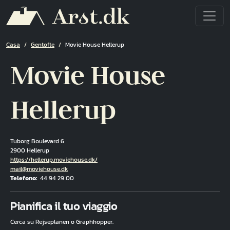
Salta al contenuto principale
Briciole di pane
Casa
Gentofte
Movie House Hellerup
Movie House
Hellerup
Tuborg Boulevard 6
2900 Hellerup
Hjemmeside
https://hellerup.moviehouse.dk/
E-mail
mail@moviehouse.dk
Telefono
44 94 29 00
Fuld adresse
Pianifica il tuo viaggio
Cerca su Rejseplanen o Graphhopper.