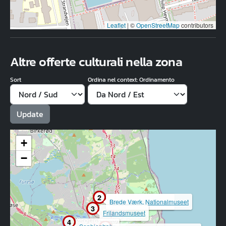
Leaflet
|
©
OpenStreetMap
contributors
Altre offerte culturali nella zona
Sort
Ordina nel context: Ordinamento
+
−
1
2
Nationalmuseet Brede
Brede Værk, Nationalmuseet
3
Frilandsmuseet
4