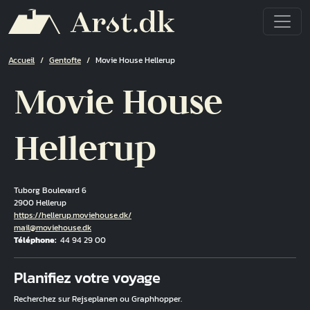
Aller au contenu principal
Fil d'Ariane
Accueil
Gentofte
Movie House Hellerup
Movie House
Hellerup
Tuborg Boulevard 6
2900 Hellerup
Hjemmeside
https://hellerup.moviehouse.dk/
Courriel
mail@moviehouse.dk
Téléphone
44 94 29 00
Fuld adresse
Planifiez votre voyage
Recherchez sur Rejseplanen ou Graphhopper.