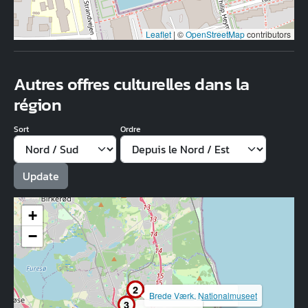
Leaflet
|
©
OpenStreetMap
contributors
Autres offres culturelles dans la
région
Sort
Ordre
+
−
1
2
Nationalmuseet Brede
Brede Værk, Nationalmuseet
3