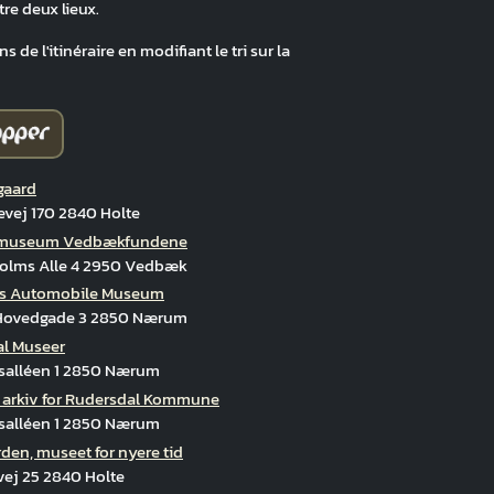
tre deux lieux.
 de l'itinéraire en modifiant le tri sur la
gaard
vej 170 2840 Holte
museum Vedbækfundene
olms Alle 4 2950 Vedbæk
s Automobile Museum
ovedgade 3 2850 Nærum
l Museer
ksalléen 1 2850 Nærum
k arkiv for Rudersdal Kommune
ksalléen 1 2850 Nærum
den, museet for nyere tid
vej 25 2840 Holte