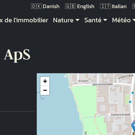
Danish
English
Italian
vigation principale
x de l'immobilier
Nature
Santé
Météo
 ApS
+
−