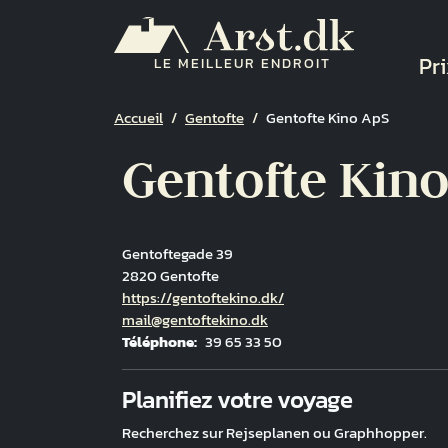
Aller au contenu principal
Na
Pri
LE MEILLEUR ENDROIT
Fil d'Ariane
Accueil
Gentofte
Gentofte Kino ApS
Gentofte Kino
Gentoftegade 39
2820 Gentofte
Hjemmeside
https://gentoftekino.dk/
Courriel
mail@gentoftekino.dk
Téléphone
39 65 33 50
Fuld adresse
Planifiez votre voyage
Recherchez sur Rejseplanen ou Graphhopper.