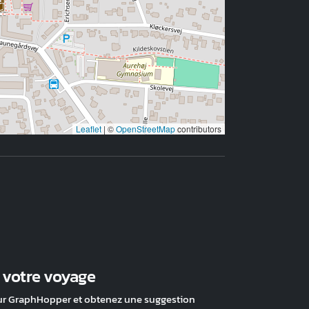
Leaflet
|
©
OpenStreetMap
contributors
z votre voyage
ur GraphHopper et obtenez une suggestion