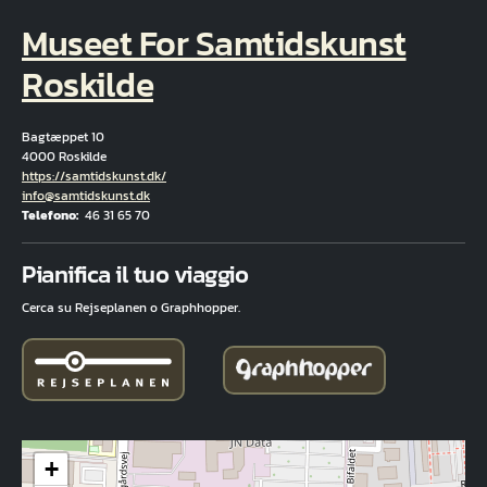
Museet For Samtidskunst
Roskilde
Bagtæppet 10
4000 Roskilde
Hjemmeside
https://samtidskunst.dk/
E-mail
info@samtidskunst.dk
Telefono
46 31 65 70
Fuld adresse
Pianifica il tuo viaggio
Cerca su Rejseplanen o Graphhopper.
+