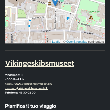
Leaflet
|
©
OpenStreetMap
contributors
Vikingeskibsmuseet
Vindeboder 12
4000 Roskilde
Hjemmeside
https://www.vikingeskibsmuseet.dk/
E-mail
museum@vikingeskibsmuseet.dk
Telefono
46 30 02 00
Fuld adresse
Pianifica il tuo viaggio