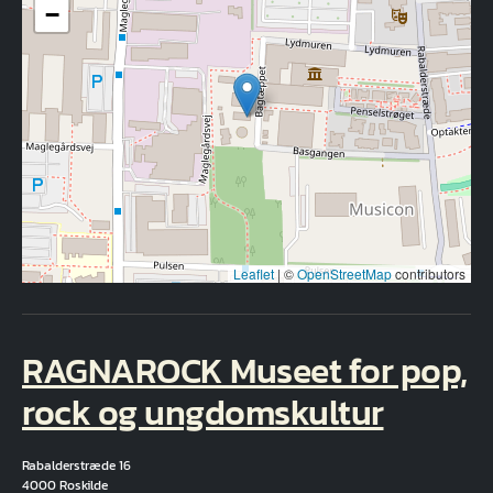
−
Leaflet
|
©
OpenStreetMap
contributors
RAGNAROCK Museet for pop,
rock og ungdomskultur
Rabalderstræde 16
4000 Roskilde