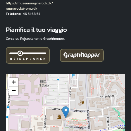
Hjemmeside
https://museumragnarock.dk/
E-mail
ragnarock@romu.dk
Telefono
46 31 68 54
Fuld adresse
Pianifica il tuo viaggio
Cerca su Rejseplanen o Graphhopper.
+
−