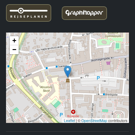
+
−
Leaflet
|
©
OpenStreetMap
contributors