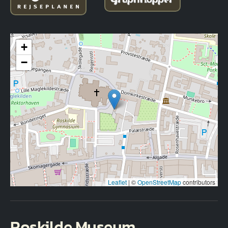
+
−
Leaflet
|
©
OpenStreetMap
contributors
Roskilde Museum