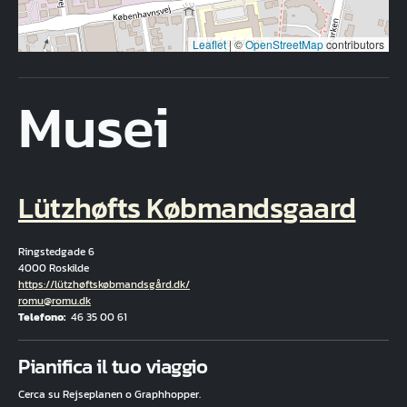
Leaflet
|
©
OpenStreetMap
contributors
Musei
Lützhøfts Købmandsgaard
Ringstedgade 6
4000 Roskilde
Hjemmeside
https://lützhøftskøbmandsgård.dk/
E-mail
romu@romu.dk
Telefono
46 35 00 61
Fuld adresse
Pianifica il tuo viaggio
Cerca su Rejseplanen o Graphhopper.