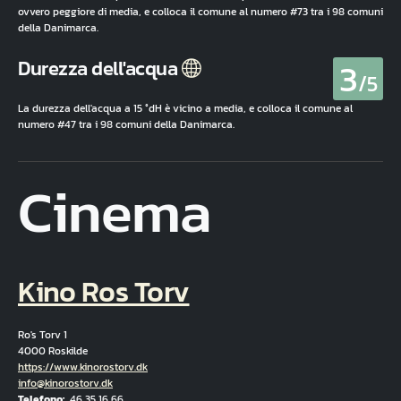
ovvero peggiore di media, e colloca il comune al numero #73 tra i 98 comuni
della Danimarca.
3
Durezza dell'acqua
/5
La durezza dell'acqua a 15 °dH è vicino a media, e colloca il comune al
numero #47 tra i 98 comuni della Danimarca.
Cinema
Kino Ros Torv
Ro's Torv 1
4000 Roskilde
Hjemmeside
https://www.kinorostorv.dk
E-mail
info@kinorostorv.dk
Telefono
46 35 16 66