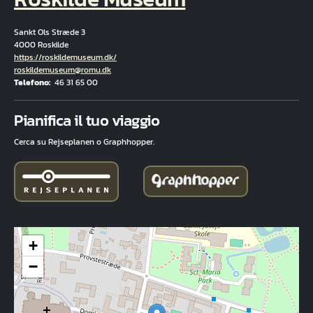
Sankt Ols Stræde 3
4000 Roskilde
Hjemmeside
https://roskildemuseum.dk/
E-mail
roskildemuseum@romu.dk
Telefono
46 31 65 00
Fuld adresse
Pianifica il tuo viaggio
Cerca su Rejseplanen o Graphhopper.
+
−