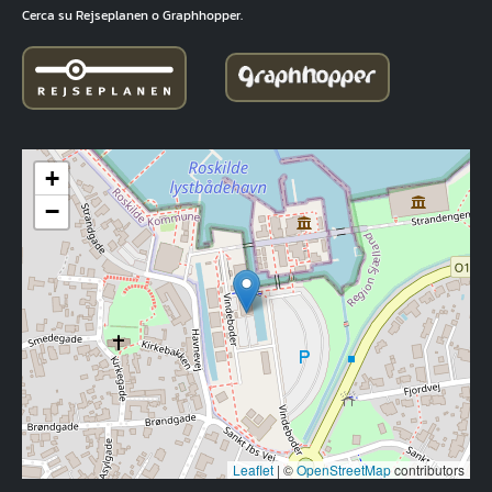
Cerca su Rejseplanen o Graphhopper.
+
−
Leaflet
|
©
OpenStreetMap
contributors