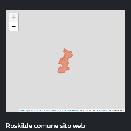
+
−
Leaflet
|
©
Stadia Maps
© Stamen Design
©
OpenMapTiles
. Map data ©
OpenStreetMap
and contributors
Roskilde comune sito web