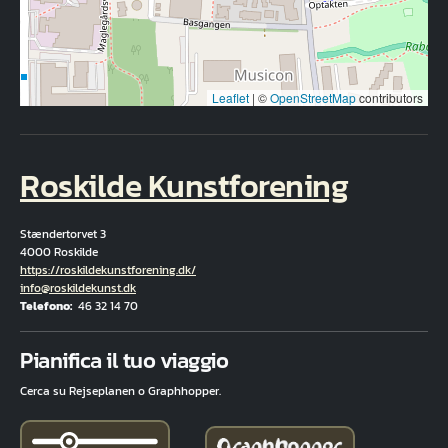
Leaflet
|
©
OpenStreetMap
contributors
Roskilde Kunstforening
Stændertorvet 3
4000 Roskilde
Hjemmeside
https://roskildekunstforening.dk/
E-mail
info@roskildekunst.dk
Telefono
46 32 14 70
Fuld adresse
Pianifica il tuo viaggio
Cerca su Rejseplanen o Graphhopper.