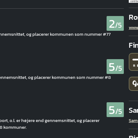
contrib
Ro
2
/5
www.
 gennemsnittet, og placerer kommunen som nummer #77
Fin
5
/5
d gennemsnittet, og placerer kommunen som nummer #8
5
Sa
/5
Sam
 sport, o.l. er højere end gennemsnittet, og placerer
8 kommuner.