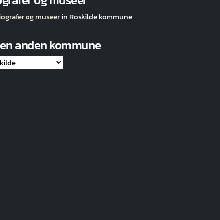
ografer og museer
iografer og museer
in Roskilde kommune
 en anden kommune