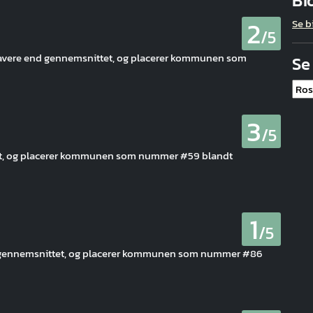
Bi
2
Se b
/5
lavere end gennemsnittet, og placerer kommunen som
Se
3
/5
ttet, og placerer kommunen som nummer #59 blandt
1
/5
 gennemsnittet, og placerer kommunen som nummer #86