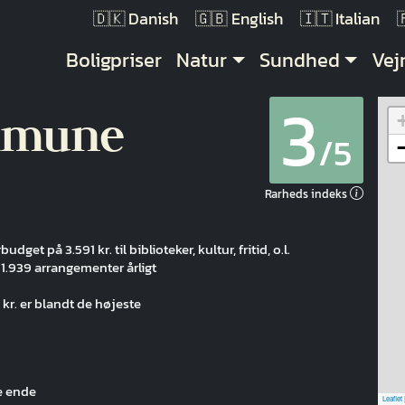
Danish
English
Italian
Main navigation
Boligpriser
Natur
Sundhed
Vej
3
mmune
/5
Rarheds indeks
dget på 3.591 kr. til biblioteker, kultur, fritid, o.l.
1.939 arrangementer årligt
r. er blandt de højeste
e ende
Leaflet