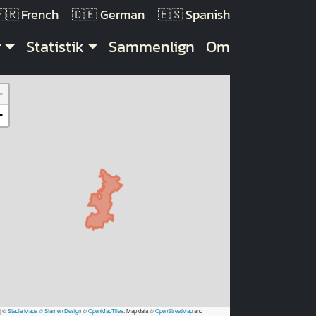
French
German
Spanish
r
Statistik
Sammenlign
Om
+
−
|
©
Stadia Maps
© Stamen Design
©
OpenMapTiles
. Map data ©
OpenStreetMap
and