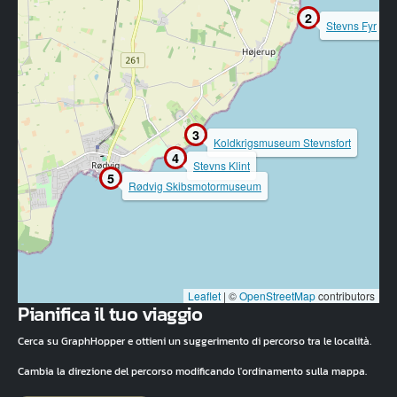
2
Stevns Fyr
3
Koldkrigsmuseum Stevnsfort
4
Stevns Klint
5
Rødvig Skibsmotormuseum
Leaflet
|
©
OpenStreetMap
contributors
Pianifica il tuo viaggio
Cerca su GraphHopper e ottieni un suggerimento di percorso tra le località.
Cambia la direzione del percorso modificando l'ordinamento sulla mappa.