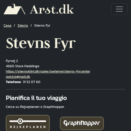
Salta al contenuto principale
Briciole di pane
Casa
Stevns
Stevns Fyr
Stevns Fyr
Fyrvej 2
4660 Store Heddinge
Hjemmeside
https://stevnsklint.dk/oplev/perlerne/stevns-fyrcenter
E-mail
ove.b.b@mail.dk
Telefono
31 52 07 60
Fuld adresse
Pianifica il tuo viaggio
Cerca su Rejseplanen o Graphhopper.