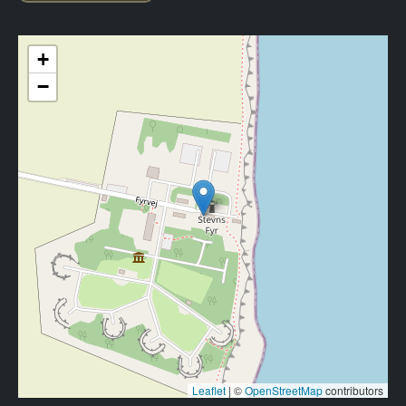
+
−
Leaflet
|
©
OpenStreetMap
contributors