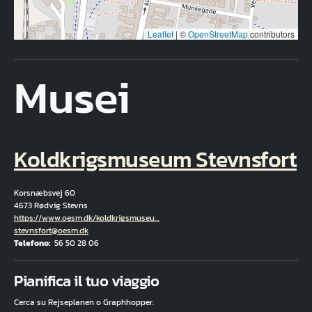
Leaflet
|
©
OpenStreetMap
contributors
Musei
Koldkrigsmuseum Stevnsfort
Korsnæbsvej 60
4673 Rødvig Stevns
Hjemmeside
https://www.oesm.dk/koldkrigsmuseu…
E-mail
stevnsfort@oesm.dk
Telefono
56 50 28 06
Fuld adresse
Pianifica il tuo viaggio
Cerca su Rejseplanen o Graphhopper.