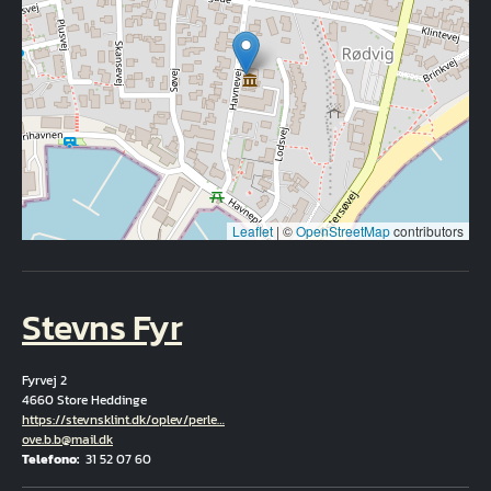
Leaflet
|
©
OpenStreetMap
contributors
Stevns Fyr
Fyrvej 2
4660 Store Heddinge
Hjemmeside
https://stevnsklint.dk/oplev/perle…
E-mail
ove.b.b@mail.dk
Telefono
31 52 07 60