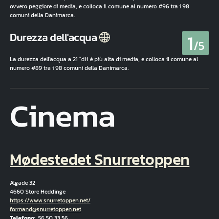
ovvero peggiore di media, e colloca il comune al numero #96 tra i 98
comuni della Danimarca.
1
Durezza dell'acqua
/5
La durezza dell'acqua a 21 °dH è più alta di media, e colloca il comune al
numero #89 tra i 98 comuni della Danimarca.
Cinema
Mødestedet Snurretoppen
Algade 32
4660 Store Heddinge
Hjemmeside
https://www.snurretoppen.net/
E-mail
formand@snurretoppen.net
Telefono
56 50 33 56