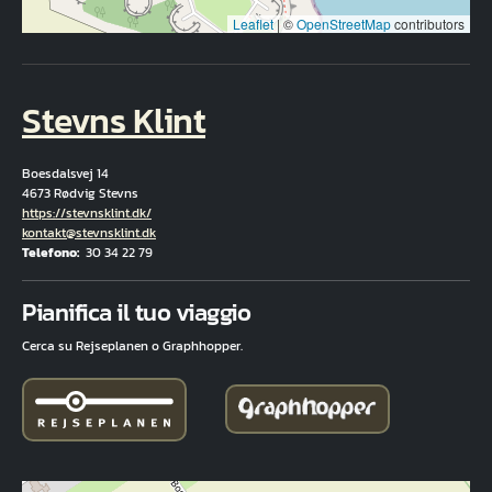
Leaflet
|
©
OpenStreetMap
contributors
Stevns Klint
Boesdalsvej 14
4673 Rødvig Stevns
Hjemmeside
https://stevnsklint.dk/
E-mail
kontakt@stevnsklint.dk
Telefono
30 34 22 79
Fuld adresse
Pianifica il tuo viaggio
Cerca su Rejseplanen o Graphhopper.