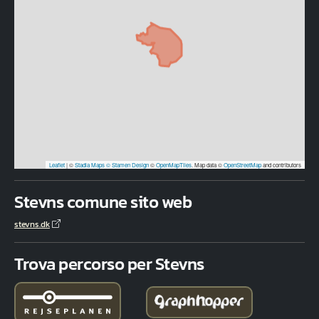
Leaflet
|
©
Stadia Maps
© Stamen Design
©
OpenMapTiles
. Map data ©
OpenStreetMap
and contributors
Stevns comune sito web
stevns.dk
Trova percorso per Stevns