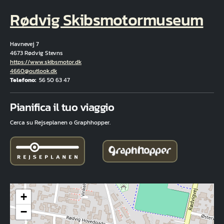
Rødvig Skibsmotormuseum
Havnevej 7
4673 Rødvig Stevns
Hjemmeside
https://www.skibsmotor.dk
E-mail
4660@outlook.dk
Telefono
56 50 63 47
Fuld adresse
Pianifica il tuo viaggio
Cerca su Rejseplanen o Graphhopper.
+
−