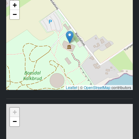
+
−
Leaflet
|
©
OpenStreetMap
contributors
+
−