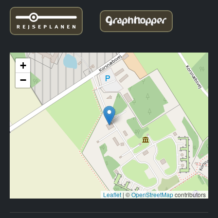
+
−
Leaflet
|
©
OpenStreetMap
contributors