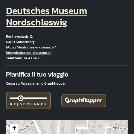
Deutsches Museum
Nordschleswig
Rønhaveplads 12
6400 Sønderborg
Hjemmeside
https://deutsches-museum.dk/
E-mail
info@deutsches-museum.dk
Telefono
74 43 54 23
Fuld adresse
Pianifica il tuo viaggio
Cerca su Rejseplanen o Graphhopper.
+