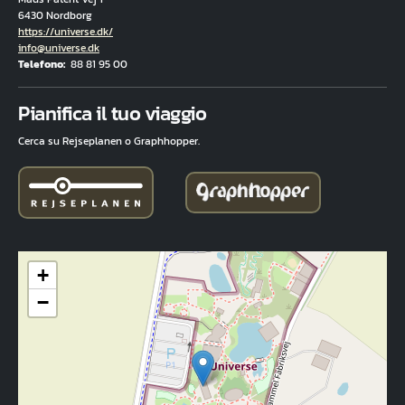
6430 Nordborg
Hjemmeside
https://universe.dk/
E-mail
info@universe.dk
Telefono
88 81 95 00
Fuld adresse
Pianifica il tuo viaggio
Cerca su Rejseplanen o Graphhopper.
+
−