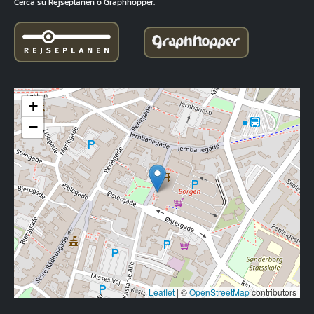
Cerca su Rejseplanen o Graphhopper.
+
−
Leaflet
|
©
OpenStreetMap
contributors