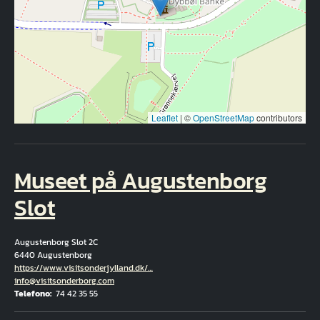
Leaflet
|
©
OpenStreetMap
contributors
Museet på Augustenborg
Slot
Augustenborg Slot 2C
6440 Augustenborg
Hjemmeside
https://www.visitsonderjylland.dk/…
E-mail
info@visitsonderborg.com
Telefono
74 42 35 55
Fuld adresse