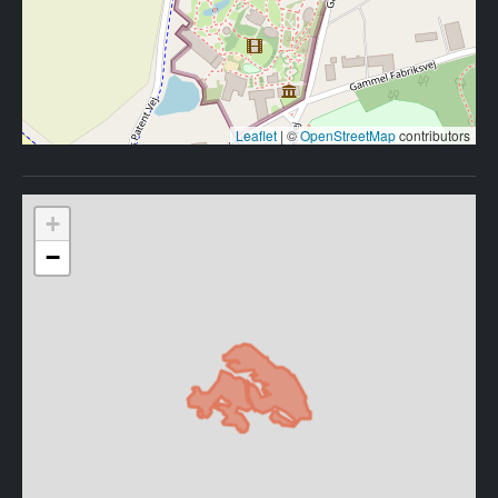
Leaflet
|
©
OpenStreetMap
contributors
+
−