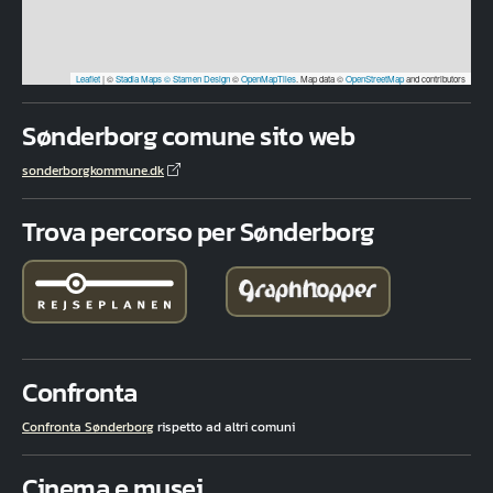
Leaflet
|
©
Stadia Maps
© Stamen Design
©
OpenMapTiles
. Map data ©
OpenStreetMap
and contributors
Sønderborg comune sito web
sonderborgkommune.dk
Trova percorso per Sønderborg
Confronta
Confronta Sønderborg
rispetto ad altri comuni
Cinema e musei