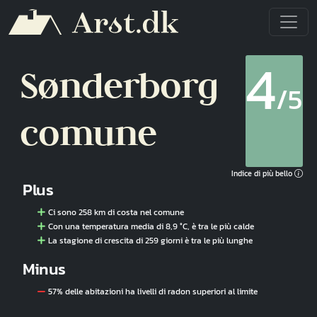
Salta al contenuto principale
4
Sønderborg
/5
comune
Indice di più bello
Plus
Ci sono 258 km di costa nel comune
Con una temperatura media di 8,9 °C, è tra le più calde
La stagione di crescita di 259 giorni è tra le più lunghe
Minus
57% delle abitazioni ha livelli di radon superiori al limite