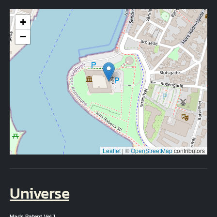
+
−
Leaflet
|
©
OpenStreetMap
contributors
Universe
Mads Patent Vej 1