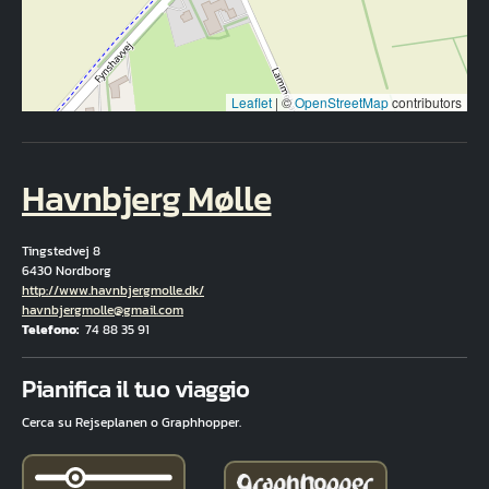
Leaflet
|
©
OpenStreetMap
contributors
Havnbjerg Mølle
Tingstedvej 8
6430 Nordborg
Hjemmeside
http://www.havnbjergmolle.dk/
E-mail
havnbjergmolle@gmail.com
Telefono
74 88 35 91
Fuld adresse
Pianifica il tuo viaggio
Cerca su Rejseplanen o Graphhopper.