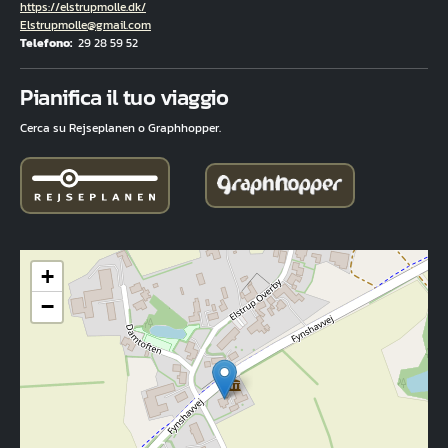
Hjemmeside
https://elstrupmolle.dk/
E-mail
Elstrupmolle@gmail.com
Telefono
29 28 59 52
Fuld adresse
Pianifica il tuo viaggio
Cerca su Rejseplanen o Graphhopper.
+
−