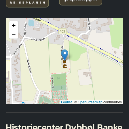
+
−
Leaflet
|
©
OpenStreetMap
contributors
Historiecenter Dybbøl Banke