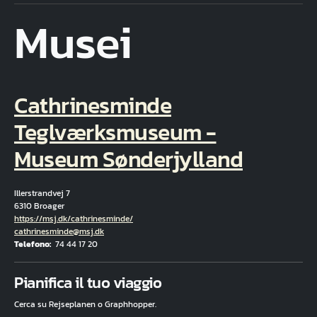
Musei
Cathrinesminde
Teglværksmuseum -
Museum Sønderjylland
Illerstrandvej 7
6310 Broager
Hjemmeside
https://msj.dk/cathrinesminde/
E-mail
cathrinesminde@msj.dk
Telefono
74 44 17 20
Fuld adresse
Pianifica il tuo viaggio
Cerca su Rejseplanen o Graphhopper.