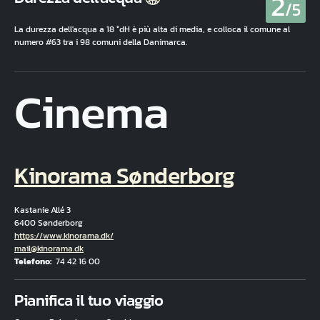
2
/5
La durezza dell'acqua a 18 °dH è più alta di media, e colloca il comune al
numero #63 tra i 98 comuni della Danimarca.
Cinema
Kinorama Sønderborg
Kastanie Allé 3
6400 Sønderborg
Hjemmeside
https://www.kinorama.dk/
E-mail
mail@kinorama.dk
Telefono
74 42 16 00
Fuld adresse
Pianifica il tuo viaggio