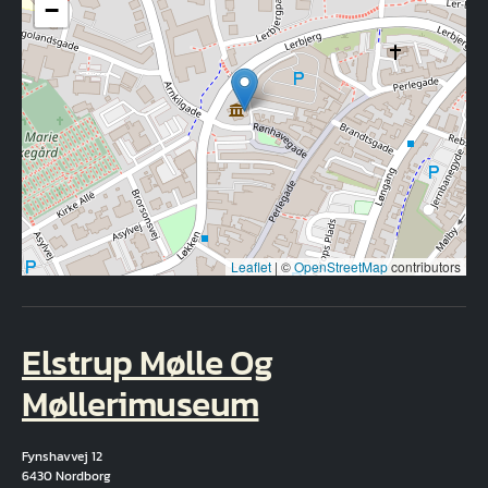
−
Leaflet
|
©
OpenStreetMap
contributors
Elstrup Mølle Og
Møllerimuseum
Fynshavvej 12
6430 Nordborg