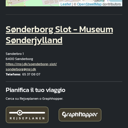
Leaflet
|
©
OpenStreetMap
contributors
Sønderborg Slot - Museum
Sønderjylland
Sønderbro 1
6400 Sønderborg
Hjemmeside
https://msj.dk/soenderborg-slot/
E-mail
sonderborg@msj.dk
Telefono
65 37 08 07
Fuld adresse
Pianifica il tuo viaggio
Cerca su Rejseplanen o Graphhopper.