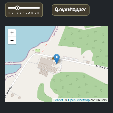
+
−
Leaflet
|
©
OpenStreetMap
contributors