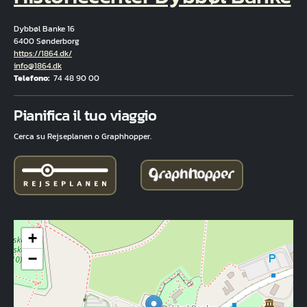
Dybbøl Banke 16
6400 Sønderborg
Hjemmeside
https://1864.dk/
E-mail
info@1864.dk
Telefono
74 48 90 00
Fuld adresse
Pianifica il tuo viaggio
Cerca su Rejseplanen o Graphhopper.
+
−