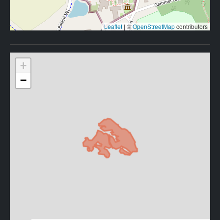
Leaflet
|
©
OpenStreetMap
contributors
+
−