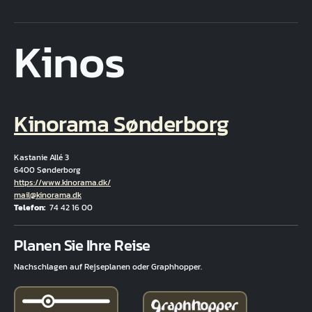
Kinos
Kinorama Sønderborg
Kastanie Allé 3
6400 Sønderborg
Hjemmeside
https://www.kinorama.dk/
E-Mail
mail@kinorama.dk
Telefon
74 42 16 00
Fuld adresse
Planen Sie Ihre Reise
Nachschlagen auf Rejseplanen oder Graphhopper.