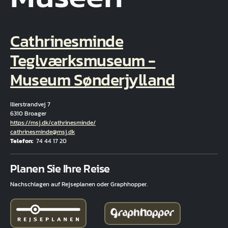
Cathrinesminde
Teglværksmuseum -
Museum Sønderjylland
Illerstrandvej 7
6310 Broager
Hjemmeside
https://msj.dk/cathrinesminde/
E-Mail
cathrinesminde@msj.dk
Telefon
74 44 17 20
Fuld adresse
Planen Sie Ihre Reise
Nachschlagen auf Rejseplanen oder Graphhopper.