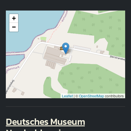
+
−
Leaflet
|
©
OpenStreetMap
contributors
Deutsches Museum