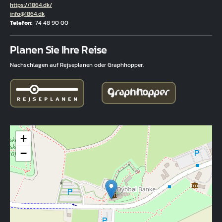
Hjemmeside
https://1864.dk/
E-Mail
info@1864.dk
Telefon
74 48 90 00
Fuld adresse
Planen Sie Ihre Reise
Nachschlagen auf Rejseplanen oder Graphhopper.
+
−