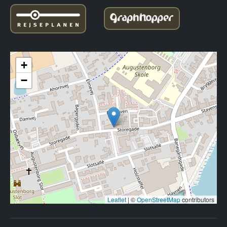
+
−
Leaflet
|
©
OpenStreetMap
contributors