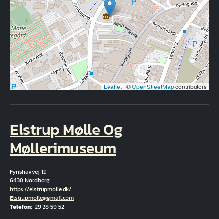
Leaflet
|
©
OpenStreetMap
contributors
Elstrup Mølle Og
Møllerimuseum
Fynshavvej 12
6430 Nordborg
Hjemmeside
https://elstrupmolle.dk/
E-Mail
Elstrupmolle@gmail.com
Telefon
29 28 59 52