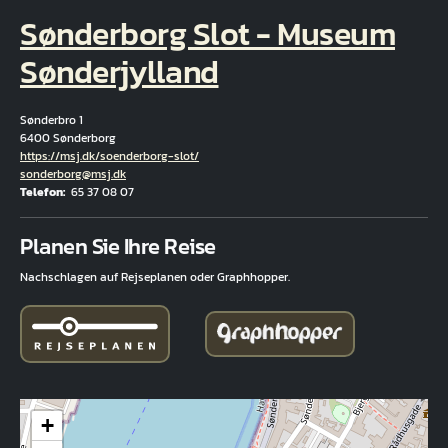
Sønderborg Slot - Museum
Sønderjylland
Sønderbro 1
6400 Sønderborg
Hjemmeside
https://msj.dk/soenderborg-slot/
E-Mail
sonderborg@msj.dk
Telefon
65 37 08 07
Fuld adresse
Planen Sie Ihre Reise
Nachschlagen auf Rejseplanen oder Graphhopper.
+