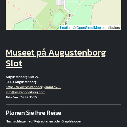
Leaflet
|
©
OpenStreetMap
contributors
Museet på Augustenborg
Slot
Augustenborg Slot 2C
6440 Augustenborg
Hjemmeside
https://www.visitsonderjylland.dk/…
E-Mail
info@visitsonderborg.com
Telefon
74 42 35 55
Fuld adresse
Planen Sie Ihre Reise
Nachschlagen auf Rejseplanen oder Graphhopper.