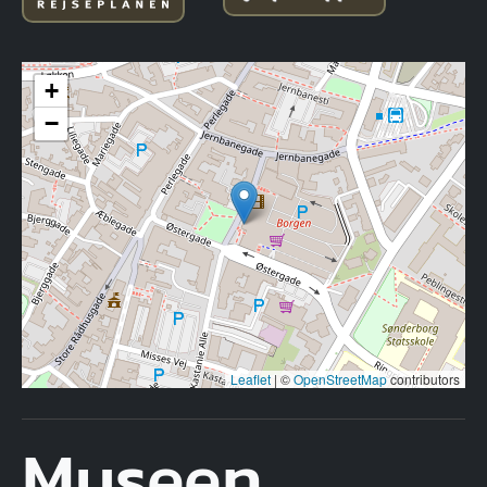
+
−
Leaflet
|
©
OpenStreetMap
contributors
Museen