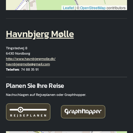
Leaflet
|
©
OpenStreetMap
contributors
Havnbjerg Mølle
Tingstedvej 8
6430 Nordborg
Hjemmeside
http://www.havnbjergmolle.dk/
E-Mail
havnbjergmolle@gmail.com
Telefon
74 88 35 91
Fuld adresse
Planen Sie Ihre Reise
Nachschlagen auf Rejseplanen oder Graphhopper.