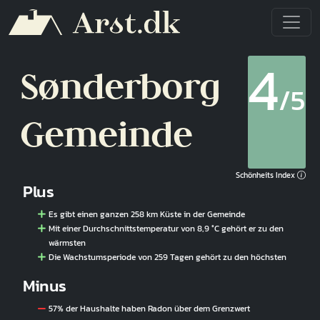
Direkt zum Inhalt
4
Sønderborg
/5
Gemeinde
Schönheits Index
Plus
Es gibt einen ganzen 258 km Küste in der Gemeinde
Mit einer Durchschnittstemperatur von 8,9 °C gehört er zu den
wärmsten
Die Wachstumsperiode von 259 Tagen gehört zu den höchsten
Minus
57% der Haushalte haben Radon über dem Grenzwert