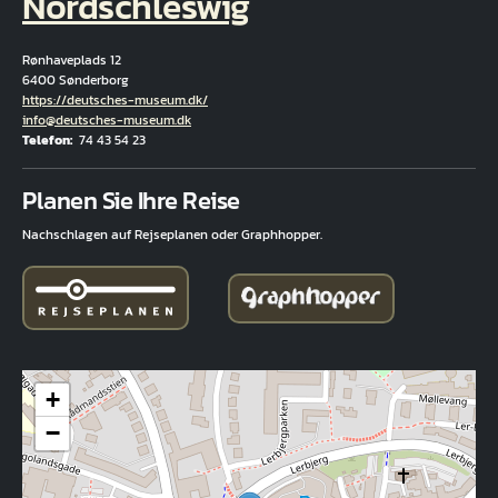
Nordschleswig
Rønhaveplads 12
6400 Sønderborg
Hjemmeside
https://deutsches-museum.dk/
E-Mail
info@deutsches-museum.dk
Telefon
74 43 54 23
Fuld adresse
Planen Sie Ihre Reise
Nachschlagen auf Rejseplanen oder Graphhopper.
+
−