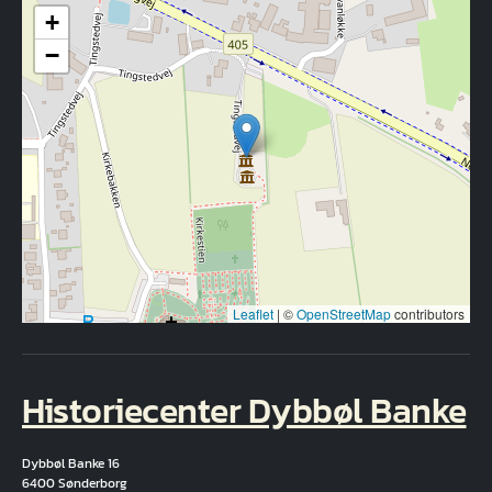
+
−
Leaflet
|
©
OpenStreetMap
contributors
Historiecenter Dybbøl Banke
Dybbøl Banke 16
6400 Sønderborg