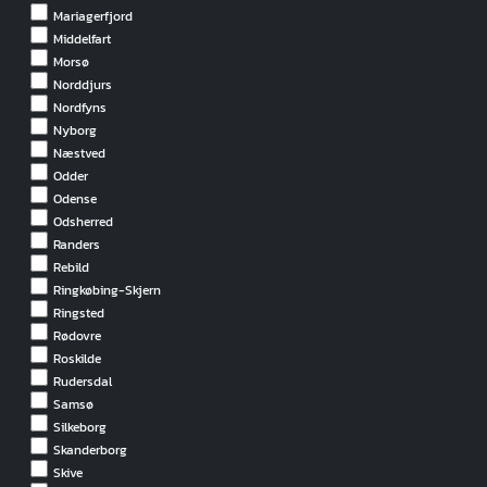
Mariagerfjord
Middelfart
Morsø
Norddjurs
Nordfyns
Nyborg
Næstved
Odder
Odense
Odsherred
Randers
Rebild
Ringkøbing-Skjern
Ringsted
Rødovre
Roskilde
Rudersdal
Samsø
Silkeborg
Skanderborg
Skive