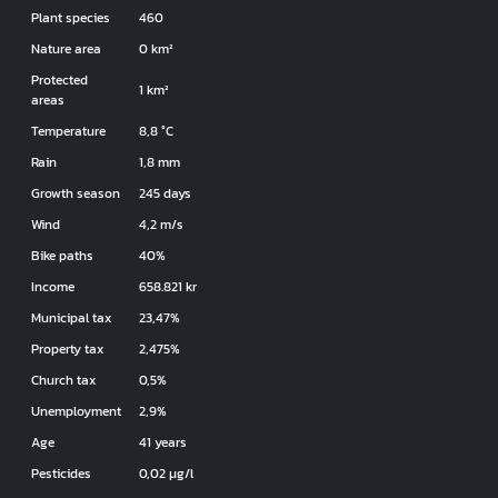
Plant species
460
Nature area
0 km²
Protected
1 km²
areas
Temperature
8,8 °C
Rain
1,8 mm
Growth season
245 days
Wind
4,2 m/s
Bike paths
40%
Income
658.821 kr
Municipal tax
23,47%
Property tax
2,475%
Church tax
0,5%
Unemployment
2,9%
Age
41 years
Pesticides
0,02 µg/l