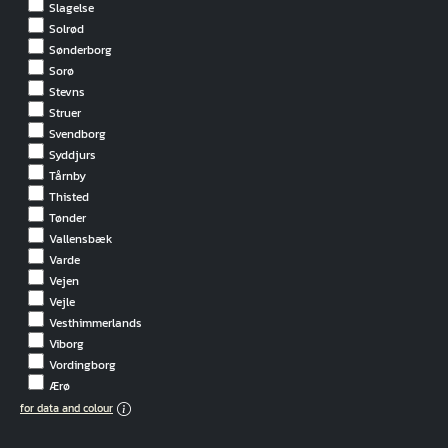
Slagelse
Solrød
Sønderborg
Sorø
Stevns
Struer
Svendborg
Syddjurs
Tårnby
Thisted
Tønder
Vallensbæk
Varde
Vejen
Vejle
Vesthimmerlands
Viborg
Vordingborg
Ærø
for data and colour