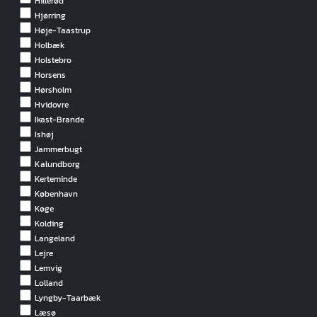
Hillerød
Hjørring
Høje-Taastrup
Holbæk
Holstebro
Horsens
Hørsholm
Hvidovre
Ikast-Brande
Ishøj
Jammerbugt
Kalundborg
Kerteminde
København
Køge
Kolding
Langeland
Lejre
Lemvig
Lolland
Lyngby-Taarbæk
Læsø