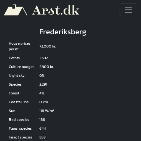
Skip to main content
Frederiksberg
House prices
72.000 kr.
per m²
Events
2.592
Culture budget
2.900 kr.
Night sky
0%
Species
2.291
Forest
4%
Coastal line
0 km
Sun
118 W/m²
Bird species
186
Fungi species
644
Insect species
858