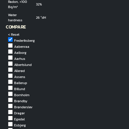
Radon, +100
32%
Bq/m³
Water
26 °dH
hardness
COMPARE
< Reset
Frederiksberg
Aabenraa
Aalborg
Aarhus
Albertslund
Allerød
Assens
Ballerup
Billund
Bornholm
Brøndby
Brønderslev
Dragør
Egedal
Esbjerg