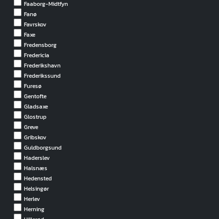
Faaborg-Midtfyn
Fanø
Favrskov
Faxe
Fredensborg
Fredericia
Frederikshavn
Frederikssund
Furesø
Gentofte
Gladsaxe
Glostrup
Greve
Gribskov
Guldborgsund
Haderslev
Halsnæs
Hedensted
Helsingør
Herlev
Herning