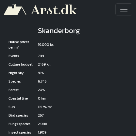
Skip to main content
Skanderborg
House prices
19.000 kr.
per m²
Events
789
Culture budget
2.169 kr.
Night sky
91%
Species
6.745
Forest
20%
Coastal line
0 km
Sun
115 W/m²
Bird species
267
Fungi species
2.088
Insect species
1.909