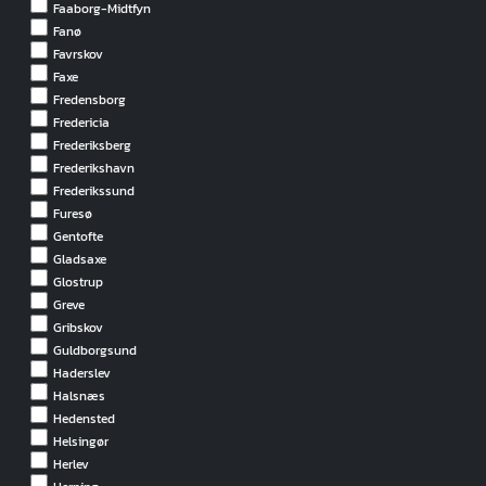
Faaborg-Midtfyn
Fanø
Favrskov
Faxe
Fredensborg
Fredericia
Frederiksberg
Frederikshavn
Frederikssund
Furesø
Gentofte
Gladsaxe
Glostrup
Greve
Gribskov
Guldborgsund
Haderslev
Halsnæs
Hedensted
Helsingør
Herlev