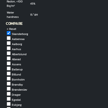
Radon, +100
45%
Bq/m³
Water
15 °dH
hardness
COMPARE
< Reset
Skanderborg
Aabenraa
Aalborg
Aarhus
Albertslund
Allerød
Assens
Ballerup
Billund
Bornholm
Brøndby
Brønderslev
Dragør
Egedal
Esbjerg