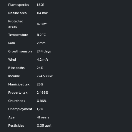
Plant species
1.601
Nature area
114 km²
Protected
47 km²
areas
Temperature
8,2 °C
Rain
2 mm
Growth season
244 days
Wind
4,2 m/s
Bike paths
24%
Income
724.538 kr
Municipal tax
26%
Property tax
2,466%
Church tax
0,86%
Unemployment
1,7%
Age
41 years
Pesticides
0,05 µg/l