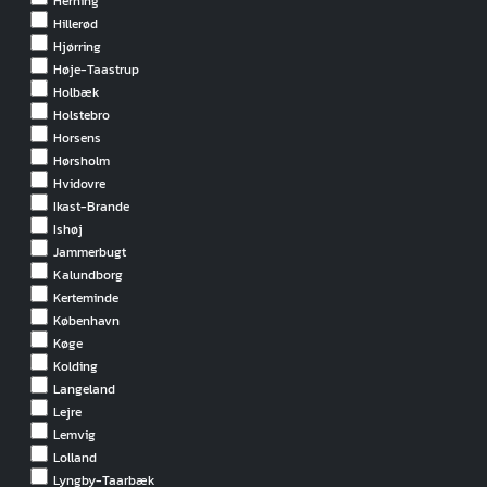
Herning
Hillerød
Hjørring
Høje-Taastrup
Holbæk
Holstebro
Horsens
Hørsholm
Hvidovre
Ikast-Brande
Ishøj
Jammerbugt
Kalundborg
Kerteminde
København
Køge
Kolding
Langeland
Lejre
Lemvig
Lolland
Lyngby-Taarbæk