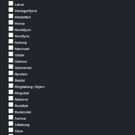
Læsø
Mariagerfjord
Middelfart
Morsø
Norddjurs
Nordfyns
Nyborg
Næstved
Odder
Odense
Odsherred
Randers
Rebild
Ringkøbing-Skjern
Ringsted
Rødovre
Roskilde
Rudersdal
Samsø
Silkeborg
Skive