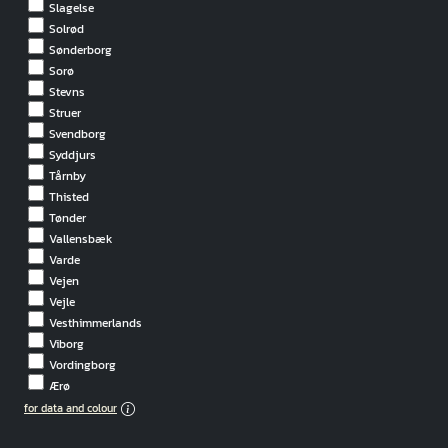
Slagelse
Solrød
Sønderborg
Sorø
Stevns
Struer
Svendborg
Syddjurs
Tårnby
Thisted
Tønder
Vallensbæk
Varde
Vejen
Vejle
Vesthimmerlands
Viborg
Vordingborg
Ærø
for data and colour