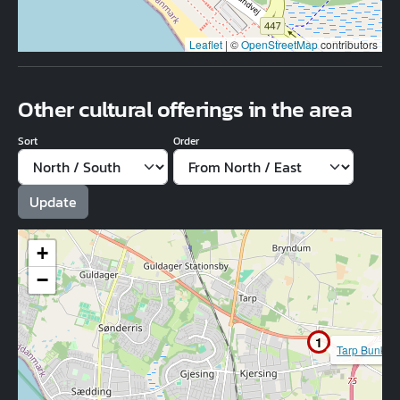
Leaflet
|
©
OpenStreetMap
contributors
Other cultural offerings in the area
Sort
Order
+
−
1
Tarp Bunke