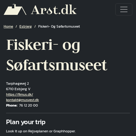
Skip to main content
Breadcrumb
Home
Esbjerg
Fiskeri- Og Søfartsmuseet
Fiskeri- og
Søfartsmuseet
Tarphagevej 2
6710 Esbjerg V
Hjemmeside
https://fimus.dk/
Email
kontakt@musvest.dk
Phone
76 12 20 00
Fuld adresse
Plan your trip
Look it up on Rejseplanen or Graphhopper.