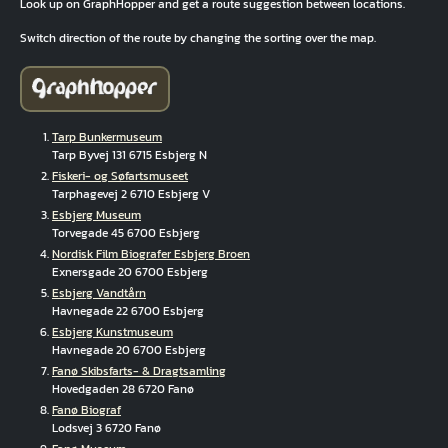
Look up on GraphHopper and get a route suggestion between locations.
Switch direction of the route by changing the sorting over the map.
Tarp Bunkermuseum
Tarp Byvej 131 6715 Esbjerg N
Fiskeri- og Søfartsmuseet
Tarphagevej 2 6710 Esbjerg V
Esbjerg Museum
Torvegade 45 6700 Esbjerg
Nordisk Film Biografer Esbjerg Broen
Exnersgade 20 6700 Esbjerg
Esbjerg Vandtårn
Havnegade 22 6700 Esbjerg
Esbjerg Kunstmuseum
Havnegade 20 6700 Esbjerg
Fanø Skibsfarts- & Dragtsamling
Hovedgaden 28 6720 Fanø
Fanø Biograf
Lodsvej 3 6720 Fanø