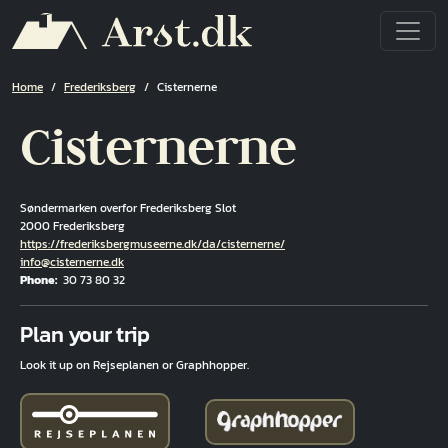
Skip to main content
Breadcrumb
Home
Frederiksberg
Cisternerne
Cisternerne
Søndermarken overfor Frederiksberg Slot
2000 Frederiksberg
Hjemmeside
https://frederiksbergmuseerne.dk/da/cisternerne/
Email
info@cisternerne.dk
Phone
30 73 80 32
Fuld adresse
Plan your trip
Look it up on Rejseplanen or Graphhopper.