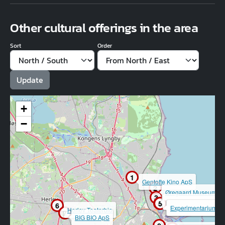
Other cultural offerings in the area
Sort
Order
+
−
1
Gentofte Kino ApS
2
Øregaard Museum
3
Gentofte BrandMuse
4
5
6
Movie House Heller
Experimentarium
Herlev Teaterbio
7
BIG BIO ApS