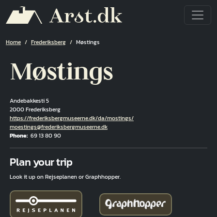
Skip to main content
Breadcrumb
Home
Frederiksberg
Møstings
Møstings
Andebakkesti 5
2000 Frederiksberg
Hjemmeside
https://frederiksbergmuseerne.dk/da/mostings/
Email
moestings@frederiksbergmuseerne.dk
Phone
69 13 80 90
Fuld adresse
Plan your trip
Look it up on Rejseplanen or Graphhopper.