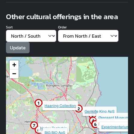
Other cultural offerings in the area
Sort
Order
+
−
1
Haaning Collection
2
Gentofte Kino ApS
3
Øregaard Museum
4
Gentofte BrandMuse
5
6
7
Movie House Heller
Experimentarium
Herlev Teaterbio
8
BIG BIO ApS