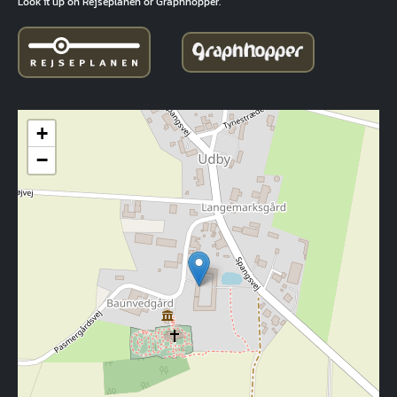
Look it up on Rejseplanen or Graphhopper.
+
−