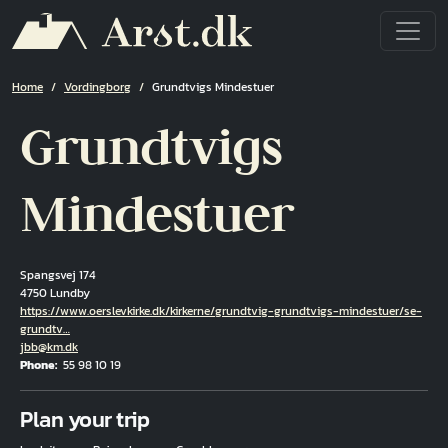
Skip to main content
Breadcrumb
Home
Vordingborg
Grundtvigs Mindestuer
Grundtvigs
Mindestuer
Spangsvej 174
4750 Lundby
Hjemmeside
https://www.oerslevkirke.dk/kirkerne/grundtvig-grundtvigs-mindestuer/se-
grundtv…
Email
jbb@km.dk
Phone
55 98 10 19
Fuld adresse
Plan your trip