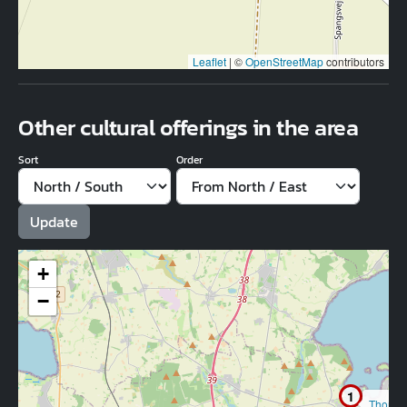
Leaflet
|
©
OpenStreetMap
contributors
Other cultural offerings in the area
Sort
Order
+
−
1
Thorva