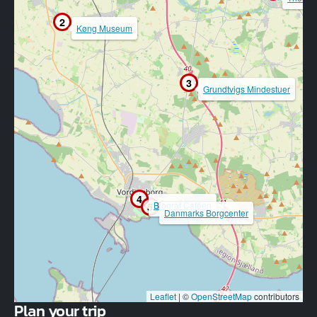
2
Køng Museum
3
Grundtvigs Mindestuer
4
Biograf Caféen
5
Danmarks Borgcenter
Leaflet
|
©
OpenStreetMap
contributors
Plan your trip