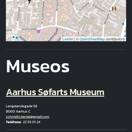
Leaflet
|
©
OpenStreetMap
contributors
Museos
Aarhus Søfarts Museum
Langelandsgade 58
8000 Aarhus C
Correo electrónico
schmidt.l.daniel@gmail.com
Teléfono
22 93 01 24
Fuld adresse