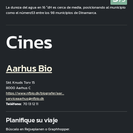
La dureza del agua en 16 °dH es cerca de media, posicionando al municipio
como el número53 entre los 98 municipios de Dinamarca.
Cines
Aarhus Bio
Skt. Knuds Torv 15
8000 Aarhus C
Hjemmeside
https://www.nfbio.dk/biografer/aar…
Correo electrónico
serviceaarhus@nfbio.dk
Teléfono
70 13 12 11
Fuld adresse
Planifique su viaje
Búscalo en Rejseplanen o Graphhopper.