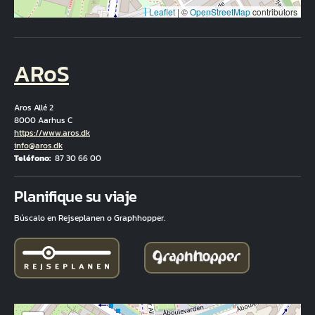
Leaflet
|
©
OpenStreetMap
contributors
ARoS
Aros Allé 2
8000 Aarhus C
Hjemmeside
https://www.aros.dk
Correo electrónico
info@aros.dk
Teléfono
87 30 66 00
Fuld adresse
Planifique su viaje
Búscalo en Rejseplanen o Graphhopper.