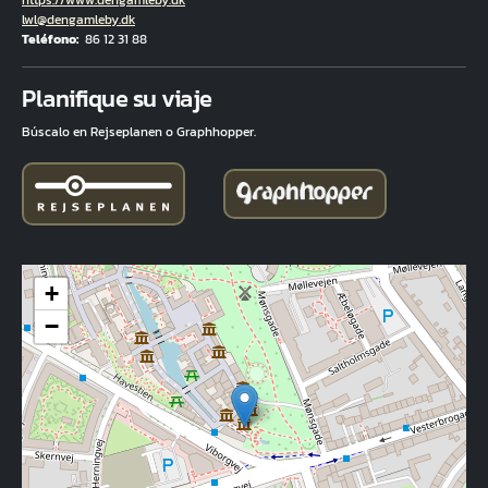
Correo electrónico
lwl@dengamleby.dk
Teléfono
86 12 31 88
Fuld adresse
Planifique su viaje
Búscalo en Rejseplanen o Graphhopper.
+
−