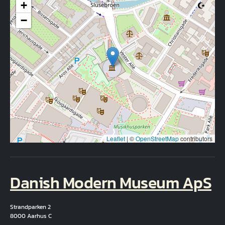
+
−
Leaflet
|
©
OpenStreetMap
contributors
Danish Modern Museum ApS
Strandparken 2
8000 Aarhus C