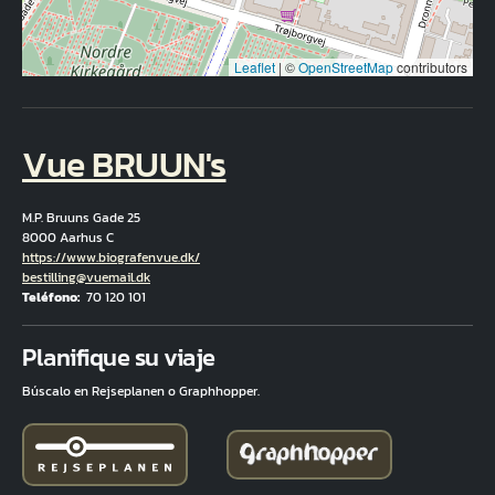
Leaflet
|
©
OpenStreetMap
contributors
Vue BRUUN's
M.P. Bruuns Gade 25
8000 Aarhus C
Hjemmeside
https://www.biografenvue.dk/
Correo electrónico
bestilling@vuemail.dk
Teléfono
70 120 101
Fuld adresse
Planifique su viaje
Búscalo en Rejseplanen o Graphhopper.