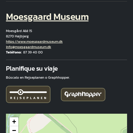
Moesgaard Museum
Moesgård Allé 15
8270 Højbjerg
Hjemmeside
https://www.moesgaardmuseum.dk
Correo electrónico
info@moesgaardmuseum.dk
Teléfono
87 39 40 00
Fuld adresse
Planifique su viaje
Búscalo en Rejseplanen o Graphhopper.
+
−