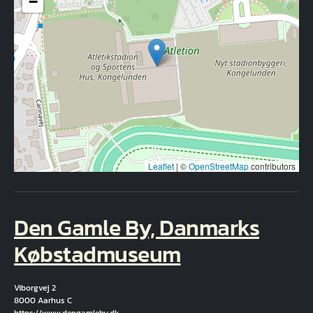
−
Leaflet
|
©
OpenStreetMap
contributors
Den Gamle By, Danmarks
Købstadmuseum
Viborgvej 2
8000 Aarhus C
Hjemmeside
https://www.dengamleby.dk