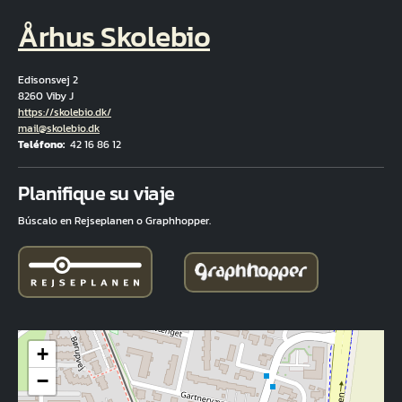
Århus Skolebio
Edisonsvej 2
8260 Viby J
Hjemmeside
https://skolebio.dk/
Correo electrónico
mail@skolebio.dk
Teléfono
42 16 86 12
Fuld adresse
Planifique su viaje
Búscalo en Rejseplanen o Graphhopper.
+
−