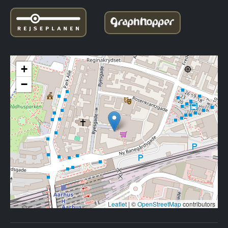
+
−
Leaflet
|
©
OpenStreetMap
contributors