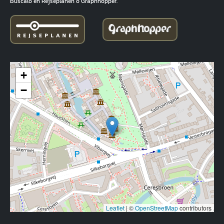
Búscalo en Rejseplanen o Graphhopper.
+
−
Leaflet
|
©
OpenStreetMap
contributors