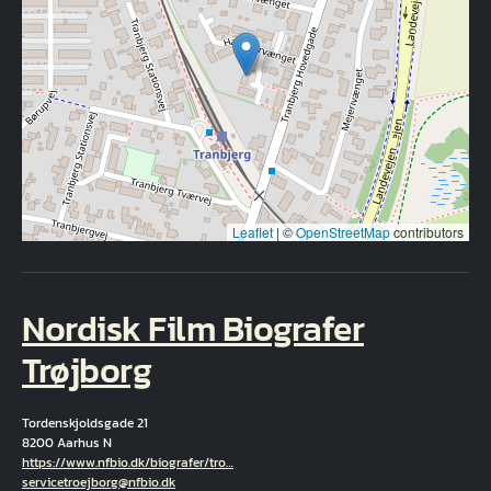
Leaflet
|
©
OpenStreetMap
contributors
Nordisk Film Biografer
Trøjborg
Tordenskjoldsgade 21
8200 Aarhus N
Hjemmeside
https://www.nfbio.dk/biografer/tro…
Correo electrónico
servicetroejborg@nfbio.dk