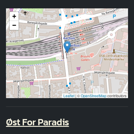
+
−
Leaflet
|
©
OpenStreetMap
contributors
Øst For Paradis