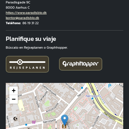
Paradisgade 9C
8000 Aarhus C
Hjemmeside
https://www.paradisbio.dk
Correo electrónico
kontor@paradisbio.dk
Teléfono
86 19 31 22
Fuld adresse
Planifique su viaje
Búscalo en Rejseplanen o Graphhopper.
+
−