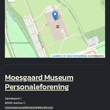
Leaflet
|
©
OpenStreetMap
contributors
Moesgaard Museum
Personaleforening
Sønderport 1
8000 Aarhus C
Correo electrónico
momupersonaleforening@gmail.com