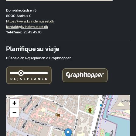
Domkirkepladsen 5
8000 Aarhus C
Hjemmeside
https://www.kvindemuseet.dk
Correo electrónico
kontakt@kvindemuseet.dk
Teléfono
25 45 45 10
Fuld adresse
Planifique su viaje
Búscalo en Rejseplanen o Graphhopper.
+
−