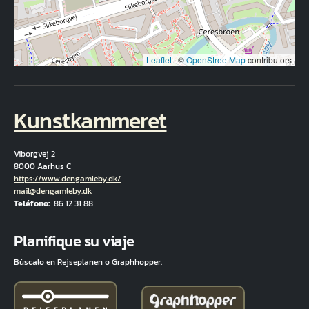
Leaflet
|
©
OpenStreetMap
contributors
Kunstkammeret
Viborgvej 2
8000 Aarhus C
Hjemmeside
https://www.dengamleby.dk/
Correo electrónico
mail@dengamleby.dk
Teléfono
86 12 31 88
Fuld adresse
Planifique su viaje
Búscalo en Rejseplanen o Graphhopper.