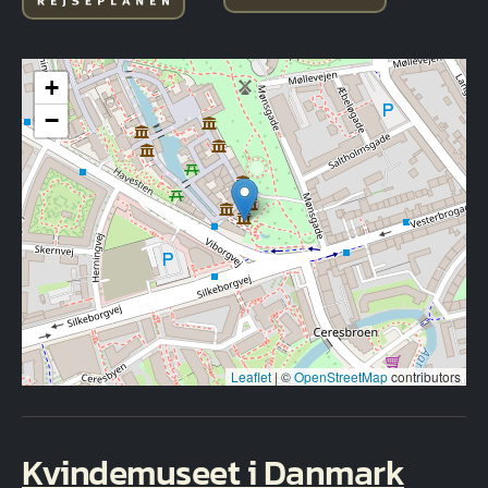
+
−
Leaflet
|
©
OpenStreetMap
contributors
Kvindemuseet i Danmark