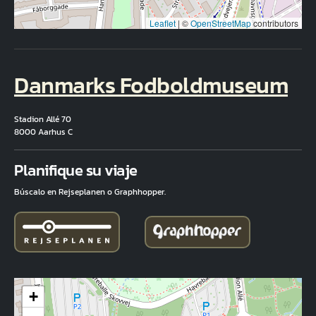
Leaflet
|
©
OpenStreetMap
contributors
Danmarks Fodboldmuseum
Stadion Allé 70
8000 Aarhus C
Fuld adresse
Planifique su viaje
Búscalo en Rejseplanen o Graphhopper.
+