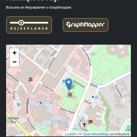
Búscalo en Rejseplanen o Graphhopper.
+
−
Leaflet
|
©
OpenStreetMap
contributors