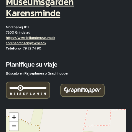
Museumsgården
Karensminde
Morsbølvej 102
7200 Grindsted
Hjemmeside
https://www.billundmuseum.dk
Correo electrónico
sorensorensen@svenet.dk
Teléfono
79 72 74 90
Fuld adresse
Planifique su viaje
Búscalo en Rejseplanen o Graphhopper.
+
−