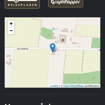
+
−
Leaflet
|
©
OpenStreetMap
contributors