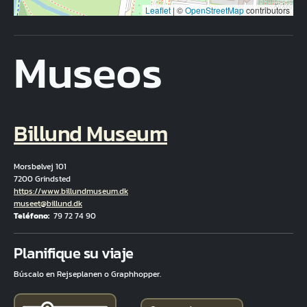
Leaflet
|
©
OpenStreetMap
contributors
Museos
Billund Museum
Morsbølvej 101
7200 Grindsted
Hjemmeside
https://www.billundmuseum.dk
Correo electrónico
museet@billund.dk
Teléfono
79 72 74 90
Fuld adresse
Planifique su viaje
Búscalo en Rejseplanen o Graphhopper.