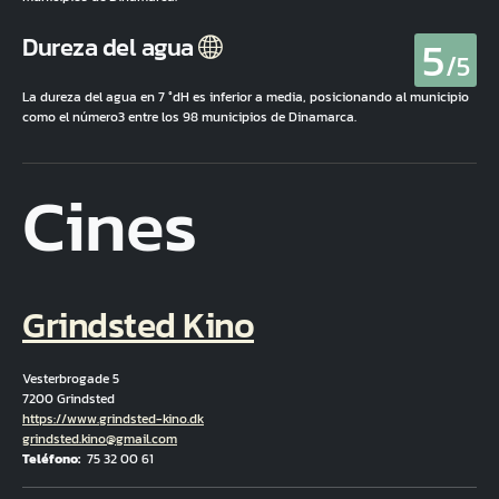
5
Dureza del agua
/5
La dureza del agua en 7 °dH es inferior a media, posicionando al municipio
como el número3 entre los 98 municipios de Dinamarca.
Cines
Grindsted Kino
Vesterbrogade 5
7200 Grindsted
Hjemmeside
https://www.grindsted-kino.dk
Correo electrónico
grindsted.kino@gmail.com
Teléfono
75 32 00 61
Fuld adresse