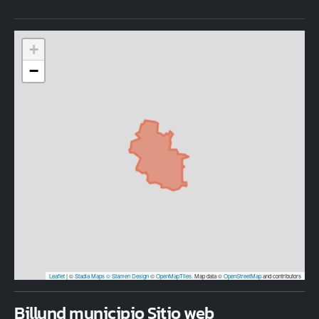
+
−
Leaflet
|
©
Stadia Maps
© Stamen Design
©
OpenMapTiles
. Map data ©
OpenStreetMap
and contributors
Billund municipio Sitio web