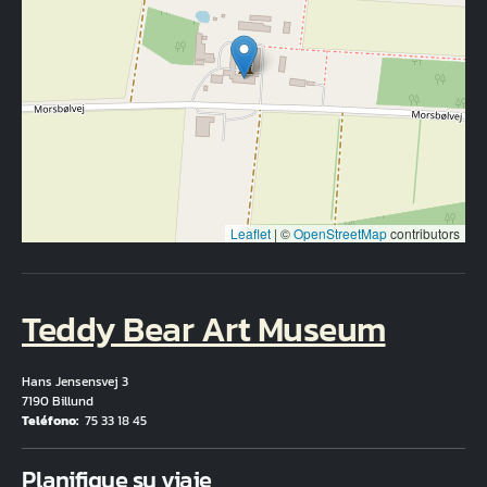
Leaflet
|
©
OpenStreetMap
contributors
Teddy Bear Art Museum
Hans Jensensvej 3
7190 Billund
Teléfono
75 33 18 45
Fuld adresse
Planifique su viaje