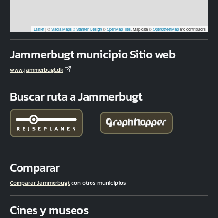
Leaflet
|
©
Stadia Maps
© Stamen Design
©
OpenMapTiles
. Map data ©
OpenStreetMap
and contributors
Jammerbugt municipio Sitio web
www.jammerbugt.dk
Buscar ruta a Jammerbugt
Comparar
Comparar Jammerbugt
con otros municipios
Cines y museos