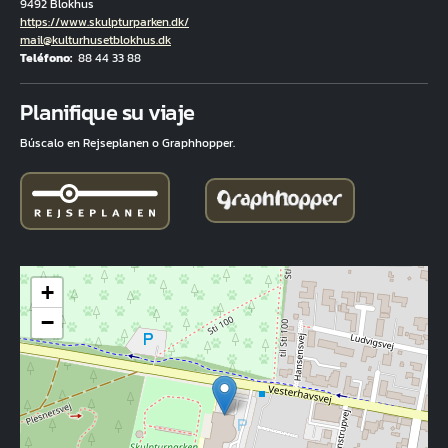
9492 Blokhus
Hjemmeside
https://www.skulpturparken.dk/
Correo electrónico
mail@kulturhusetblokhus.dk
Teléfono
88 44 33 88
Fuld adresse
Planifique su viaje
Búscalo en Rejseplanen o Graphhopper.
+
−