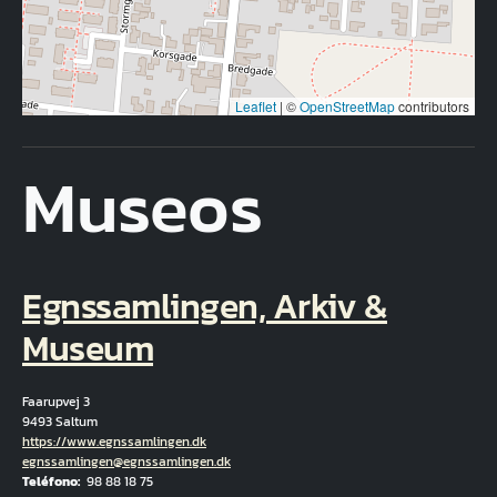
Leaflet
|
©
OpenStreetMap
contributors
Museos
Egnssamlingen, Arkiv &
Museum
Faarupvej 3
9493 Saltum
Hjemmeside
https://www.egnssamlingen.dk
Correo electrónico
egnssamlingen@egnssamlingen.dk
Teléfono
98 88 18 75