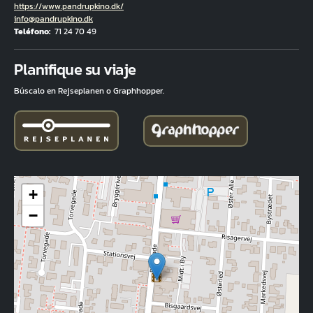
Hjemmeside
https://www.pandrupkino.dk/
Correo electrónico
info@pandrupkino.dk
Teléfono
71 24 70 49
Fuld adresse
Planifique su viaje
Búscalo en Rejseplanen o Graphhopper.
+
−