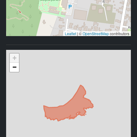
Leaflet
|
©
OpenStreetMap
contributors
+
−