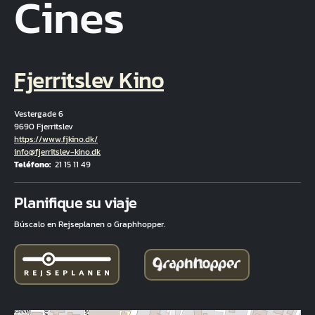
Cines
Fjerritslev Kino
Vestergade 6
9690 Fjerritslev
Hjemmeside
https://www.fjkino.dk/
Correo electrónico
info@fjerritslev-kino.dk
Teléfono
21 15 11 49
Fuld adresse
Planifique su viaje
Búscalo en Rejseplanen o Graphhopper.