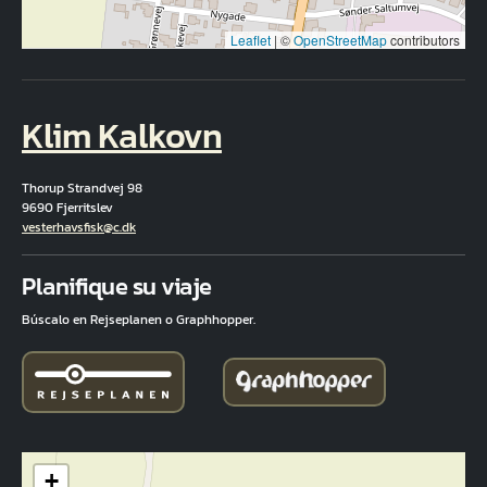
Leaflet
|
©
OpenStreetMap
contributors
Klim Kalkovn
Thorup Strandvej 98
9690 Fjerritslev
Correo electrónico
vesterhavsfisk@c.dk
Fuld adresse
Planifique su viaje
Búscalo en Rejseplanen o Graphhopper.
+