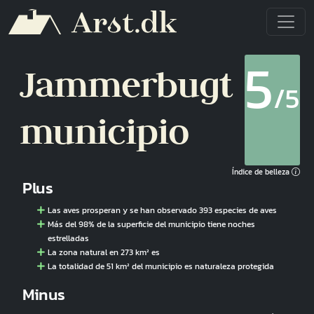
Pasar al contenido principal
5
Jammerbugt
/5
municipio
Índice de belleza
Plus
Las aves prosperan y se han observado 393 especies de aves
Más del 98% de la superficie del municipio tiene noches
estrelladas
La zona natural en 273 km² es
La totalidad de 51 km² del municipio es naturaleza protegida
Minus