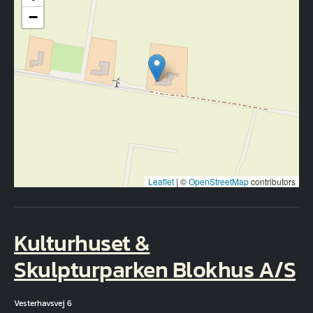
−
Leaflet
|
©
OpenStreetMap
contributors
Kulturhuset &
Skulpturparken Blokhus A/S
Vesterhavsvej 6