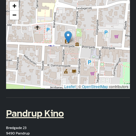
+
−
Leaflet
|
©
OpenStreetMap
contributors
Pandrup Kino
Bredgade 23
9490 Pandrup