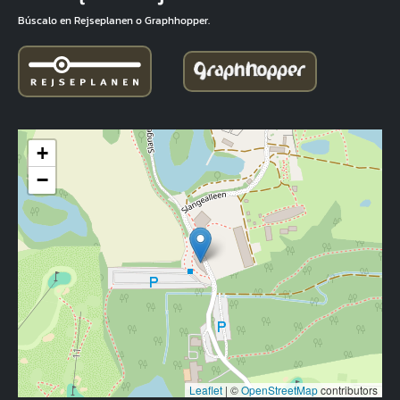
Búscalo en Rejseplanen o Graphhopper.
+
−
Leaflet
|
©
OpenStreetMap
contributors