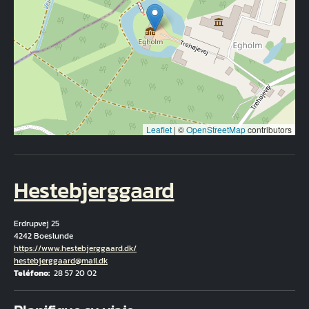
Leaflet
|
©
OpenStreetMap
contributors
Hestebjerggaard
Erdrupvej 25
4242 Boeslunde
Hjemmeside
https://www.hestebjerggaard.dk/
Correo electrónico
hestebjerggaard@mail.dk
Teléfono
28 57 20 02
Fuld adresse