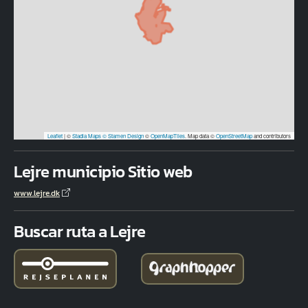
Leaflet
|
©
Stadia Maps
© Stamen Design
©
OpenMapTiles
. Map data ©
OpenStreetMap
and contributors
Lejre municipio Sitio web
www.lejre.dk
Buscar ruta a Lejre