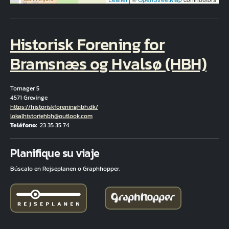
Historisk Forening for
Bramsnæs og Hvalsø (HBH)
Tornager 5
4571 Grevinge
Hjemmeside
https://historiskforeninghbh.dk/
Correo electrónico
lokalhistoriehbh@outlook.com
Teléfono
23 35 35 74
Fuld adresse
Planifique su viaje
Búscalo en Rejseplanen o Graphhopper.