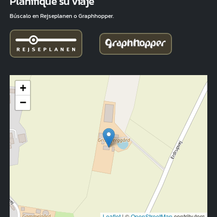
Planifique su viaje
Búscalo en Rejseplanen o Graphhopper.
+
−
Leaflet
|
©
OpenStreetMap
contributors