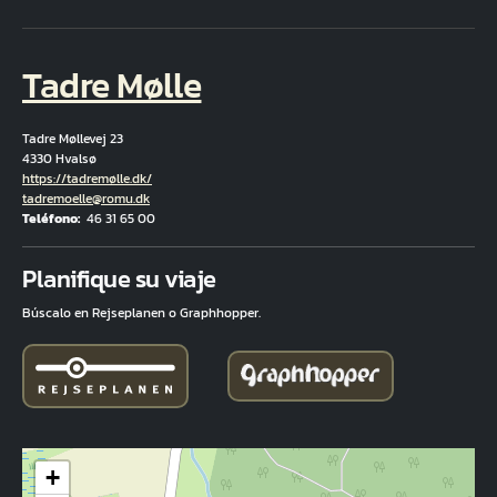
Tadre Mølle
Tadre Møllevej 23
4330 Hvalsø
Hjemmeside
https://tadremølle.dk/
Correo electrónico
tadremoelle@romu.dk
Teléfono
46 31 65 00
Fuld adresse
Planifique su viaje
Búscalo en Rejseplanen o Graphhopper.
+