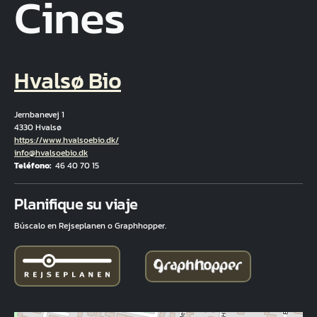
Cines
Hvalsø Bio
Jernbanevej 1
4330 Hvalsø
Hjemmeside
https://www.hvalsoebio.dk/
Correo electrónico
info@hvalsoebio.dk
Teléfono
46 40 70 15
Fuld adresse
Planifique su viaje
Búscalo en Rejseplanen o Graphhopper.