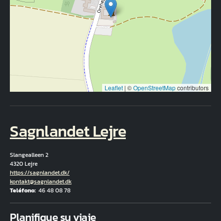
Leaflet
|
©
OpenStreetMap
contributors
Sagnlandet Lejre
Slangealleen 2
4320 Lejre
Hjemmeside
https://sagnlandet.dk/
Correo electrónico
kontakt@sagnlandet.dk
Teléfono
46 48 08 78
Fuld adresse
Planifique su viaje