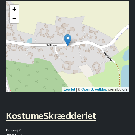
+
−
Leaflet
|
©
OpenStreetMap
contributors
KostumeSkrædderiet
Orupvej 8