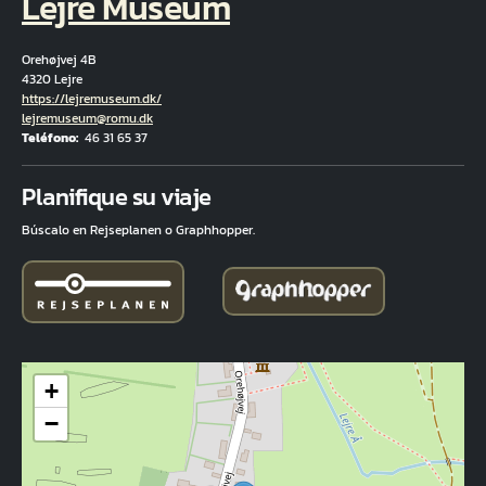
Lejre Museum
Orehøjvej 4B
4320 Lejre
Hjemmeside
https://lejremuseum.dk/
Correo electrónico
lejremuseum@romu.dk
Teléfono
46 31 65 37
Fuld adresse
Planifique su viaje
Búscalo en Rejseplanen o Graphhopper.
+
−