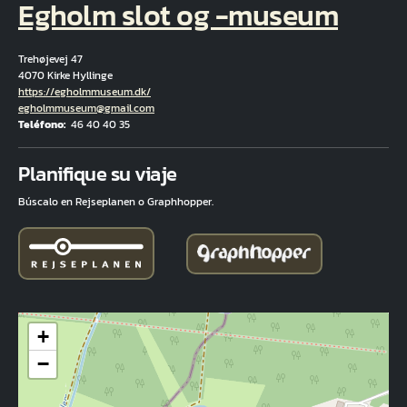
Egholm slot og -museum
Trehøjevej 47
4070 Kirke Hyllinge
Hjemmeside
https://egholmmuseum.dk/
Correo electrónico
egholmmuseum@gmail.com
Teléfono
46 40 40 35
Fuld adresse
Planifique su viaje
Búscalo en Rejseplanen o Graphhopper.
+
−