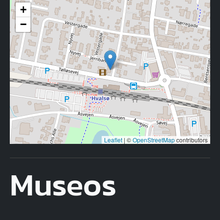
+
−
Leaflet
|
©
OpenStreetMap
contributors
Museos