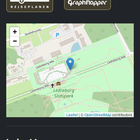
+
−
Leaflet
|
©
OpenStreetMap
contributors