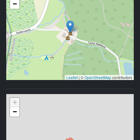
−
Leaflet
|
©
OpenStreetMap
contributors
+
−