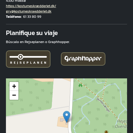
4330 Hvalsø
Hjemmeside
https://kostumeskrædderiet.dk/
Correo electrónico
gry@kostumeskraedderiet.dk
Teléfono
61 33 80 99
Fuld adresse
Planifique su viaje
Búscalo en Rejseplanen o Graphhopper.
+
−