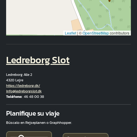
Leaflet
|
©
OpenStreetMap
contributors
Ledreborg Slot
Ledreborg Alle 2
4320 Lejre
Hjemmeside
https://ledreborg.dk/
Correo electrónico
info@ledreborgslot.dk
Teléfono
46 48 00 38
Fuld adresse
Planifique su viaje
Búscalo en Rejseplanen o Graphhopper.