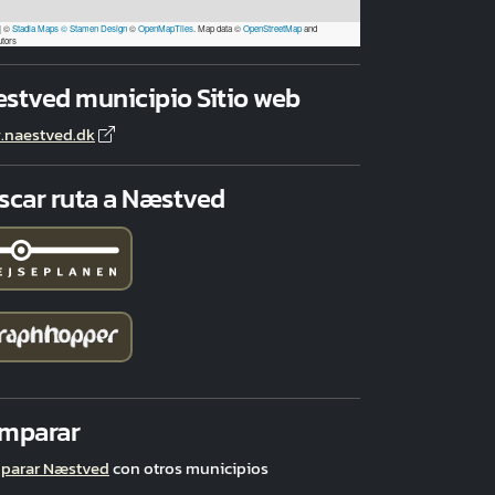
|
©
Stadia Maps
© Stamen Design
©
OpenMapTiles
. Map data ©
OpenStreetMap
and
utors
stved municipio Sitio web
.naestved.dk
scar ruta a Næstved
mparar
parar Næstved
con otros municipios