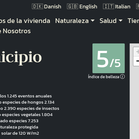
Danish
English
Italian
gación principal
os de la vivienda
Naturaleza
Salud
Ti
e Nosotros
5
icipio
/5
Índice de belleza
los 1.245 eventos anuales
 especies de hongos 2.134
o 2.390 especies de insectos
 especies vegetales 1.804
vado especies 7.253
aturaleza protegida
n solar de 120 W/m2