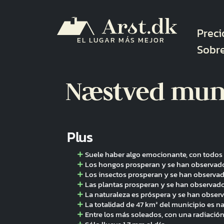
Pasar al contenido principal
Nave
Preci
EL LUGAR MÁS MEJOR
Sobr
Næstved mun
Plus
Suele haber algo emocionante, con todos 
Los hongos prosperan y se han observado
Los insectos prosperan y se han observad
Las plantas prosperan y se han observado
La naturaleza es próspera y se han obser
La totalidad de 47 km² del municipio es n
Entre los más soleados, con una radiació