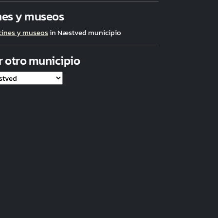
nes y museos
cines y museos
in Næstved municipio
r otro municipio