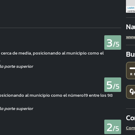
Leaflet
contrib
Næ
www
3
/5
Bu
de cerca de media, posicionando al municipio como el
.
5
/5
osicionando al municipio como el número19 entre los 98
Co
2
/5
Com