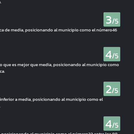
.
3
/5
erca de media, posicionando al municipio como el número46
4
/5
ci, lo que es mejor que media, posicionando al municipio como
ca.
2
/5
inferior a media, posicionando al municipio como el
.
4
/5
a, posicionando al municipio como el número23 entre los 98