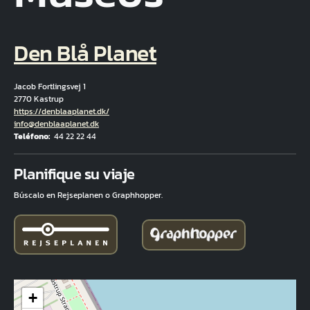
Den Blå Planet
Jacob Fortlingsvej 1
2770 Kastrup
Hjemmeside
https://denblaaplanet.dk/
Correo electrónico
info@denblaaplanet.dk
Teléfono
44 22 22 44
Fuld adresse
Planifique su viaje
Búscalo en Rejseplanen o Graphhopper.
+