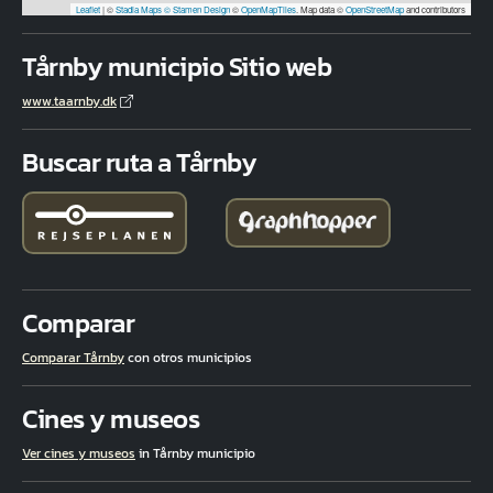
Leaflet
|
©
Stadia Maps
© Stamen Design
©
OpenMapTiles
. Map data ©
OpenStreetMap
and contributors
Tårnby municipio Sitio web
www.taarnby.dk
Buscar ruta a Tårnby
Comparar
Comparar Tårnby
con otros municipios
Cines y museos
Ver cines y museos
in Tårnby municipio