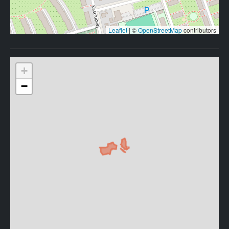
Leaflet
|
©
OpenStreetMap
contributors
+
−