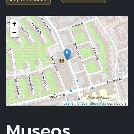
+
−
Leaflet
|
©
OpenStreetMap
contributors
Museos