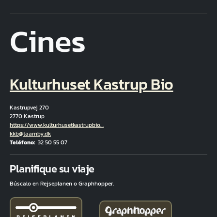
Cines
Kulturhuset Kastrup Bio
Kastrupvej 270
2770 Kastrup
Hjemmeside
https://www.kulturhusetkastrupbio…
Correo electrónico
kkb@taarnby.dk
Teléfono
32 50 55 07
Fuld adresse
Planifique su viaje
Búscalo en Rejseplanen o Graphhopper.