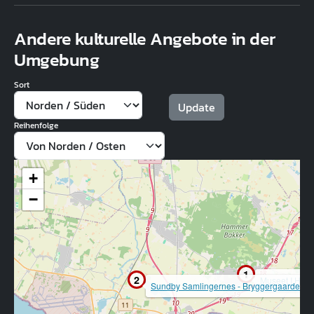
Andere kulturelle Angebote in der
Umgebung
Sort
Reihenfolge
+
−
1
2
Museet I Ham
Sundby Samlingernes - Bryggergaarden