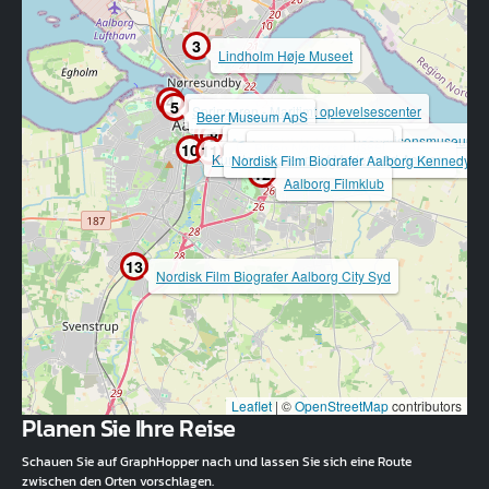
3
Lindholm Høje Museet
4
5
Springeren - Maritimt oplevelsescenter
Beer Museum ApS
6
7
8
9
Aalborg Forsvars- og Garnisonsmuseum
Aalborg Historiske Museum
Gråbrødre Klostermuseet
10
Biffen Nordkraft
11
Kunsten Museum of Modern Art Aalborg
Nordisk Film Biografer Aalborg Kennedy
12
Aalborg Filmklub
13
Nordisk Film Biografer Aalborg City Syd
Leaflet
|
©
OpenStreetMap
contributors
Planen Sie Ihre Reise
Schauen Sie auf GraphHopper nach und lassen Sie sich eine Route
zwischen den Orten vorschlagen.