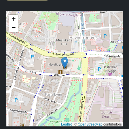
+
−
Leaflet
|
©
OpenStreetMap
contributors