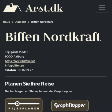
Direkt zum Inhalt
Pfadnavigation
Haus
Aalborg
Biffen Nordkraft
Biffen Nordkraft
Teglgårds Plads 1
9000 Aalborg
Hjemmeside
https://www.biffen.eu/
E-Mail
info@biffen.eu
Telefon
98 16 99 77
Fuld adresse
Planen Sie Ihre Reise
Nachschlagen auf Rejseplanen oder Graphhopper.