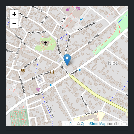
+
−
Leaflet
|
©
OpenStreetMap
contributors