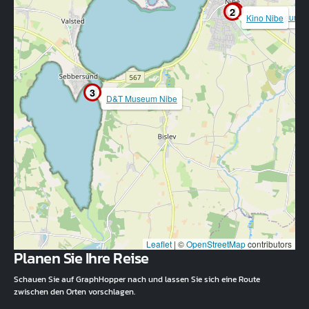
1
2
Nibe Museum
Kino Nibe
3
D&T Museum Nibe
Leaflet
|
©
OpenStreetMap
contributors
Planen Sie Ihre Reise
Schauen Sie auf GraphHopper nach und lassen Sie sich eine Route
zwischen den Orten vorschlagen.