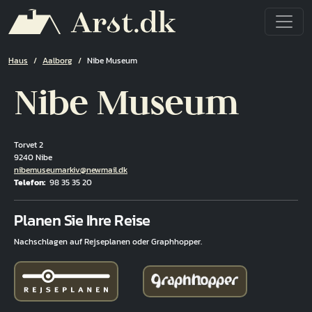
Direkt zum Inhalt
Pfadnavigation
Haus
Aalborg
Nibe Museum
Nibe Museum
Torvet 2
9240 Nibe
E-Mail
nibemuseumarkiv@newmail.dk
Telefon
98 35 35 20
Fuld adresse
Planen Sie Ihre Reise
Nachschlagen auf Rejseplanen oder Graphhopper.