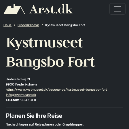
Direkt zum Inhalt
Pfadnavigation
Haus
Frederikshavn
Kystmuseet Bangsbo Fort
Kystmuseet
Bangsbo Fort
Understedvej 21
9900 Frederikshavn
Hjemmeside
https://www.kystmuseet.dk/besoeg-os/kystmuseet-bangsbo-fort
E-Mail
info@kystmuseet.dk
Telefon
98 42 31 11
Fuld adresse
Planen Sie Ihre Reise
Nachschlagen auf Rejseplanen oder Graphhopper.