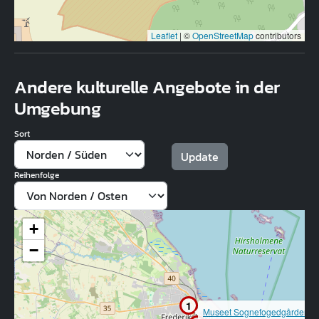
Leaflet
|
©
OpenStreetMap
contributors
Andere kulturelle Angebote in der
Umgebung
Sort
Reihenfolge
+
−
1
Museet Sognefogedgården