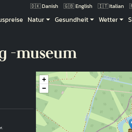
Danish
English
Italian
uptnavigation
uspreise
Natur
Gesundheit
Wetter
S
og -museum
+
−
r.