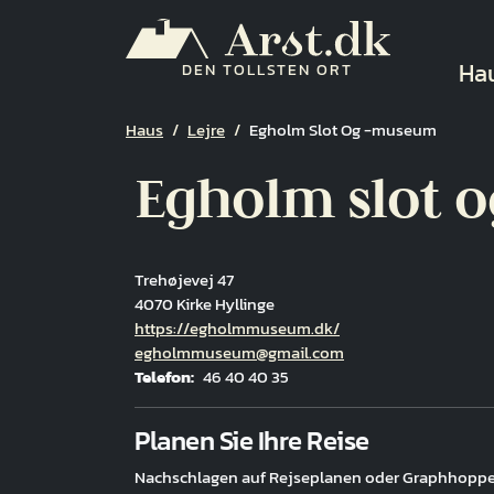
Direkt zum Inhalt
Ha
Ha
DEN TOLLSTEN ORT
Pfadnavigation
Haus
Lejre
Egholm Slot Og -museum
Egholm slot 
Trehøjevej 47
4070 Kirke Hyllinge
Hjemmeside
https://egholmmuseum.dk/
E-Mail
egholmmuseum@gmail.com
Telefon
46 40 40 35
Fuld adresse
Planen Sie Ihre Reise
Nachschlagen auf Rejseplanen oder Graphhoppe