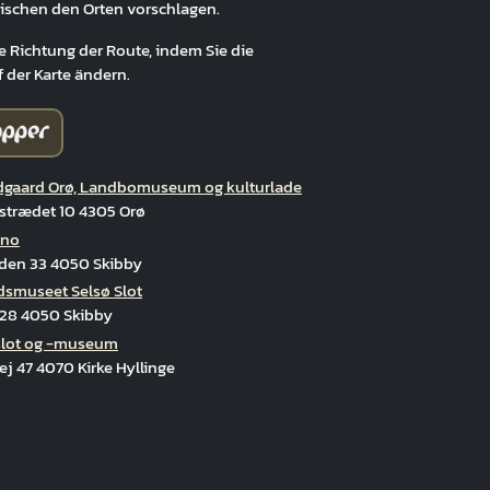
ischen den Orten vorschlagen.
e Richtung der Route, indem Sie die
f der Karte ändern.
gaard Orø, Landbomuseum og kulturlade
strædet 10 4305 Orø
ino
den 33 4050 Skibby
dsmuseet Selsø Slot
 28 4050 Skibby
slot og -museum
Selsø Slot
j 47 4070 Kirke Hyllinge