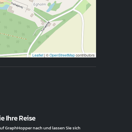
Leaflet
|
©
OpenStreetMap
contributors
e Ihre Reise
uf GraphHopper nach und lassen Sie sich