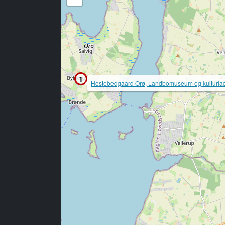
1
Hestebedgaard Orø, Landbomuseum og kulturla