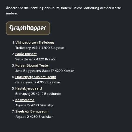
Ändern Sie die Richtung der Route, indem Sie die Sortierung auf der Karte
ändern.
Vikingeborgen Trelleborg
Trelleborg Allé 4 4200 Slagelse
Isbåd museet
Søbatteriet 7 4220 Korsør
Korsør Biograf Teater
Jens Baggesens Gade 17 4220 Korsør
Flakkebjerg Skolemuseum
Gimlingevej 2 4200 Slagelse
Hestebjerggaard
Erdrupvej 25 4242 Boeslunde
Kosmorama
Algade 15 4230 Skælskør
Skælskør Bymuseum
Algade 2 4230 Skælskør