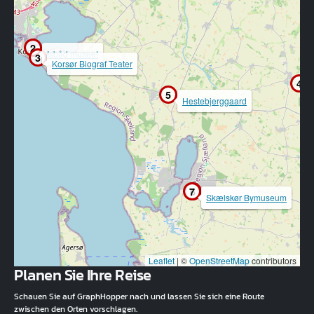
2
Isbåd museet
3
Korsør Biograf Teater
4
5
Hestebjerggaard
7
6
Skælskør Bymuseum
Kosmorama
Leaflet
|
©
OpenStreetMap
contributors
Planen Sie Ihre Reise
Schauen Sie auf GraphHopper nach und lassen Sie sich eine Route
zwischen den Orten vorschlagen.