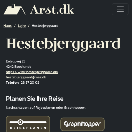
Direkt zum Inhalt
Pfadnavigation
Haus
Lejre
Hestebjerggaard
Hestebjerggaard
Erdrupvej 25
4242 Boeslunde
Hjemmeside
https://www.hestebjerggaard.dk/
E-Mail
hestebjerggaard@mail.dk
Telefon
28 57 20 02
Fuld adresse
Planen Sie Ihre Reise
Nachschlagen auf Rejseplanen oder Graphhopper.