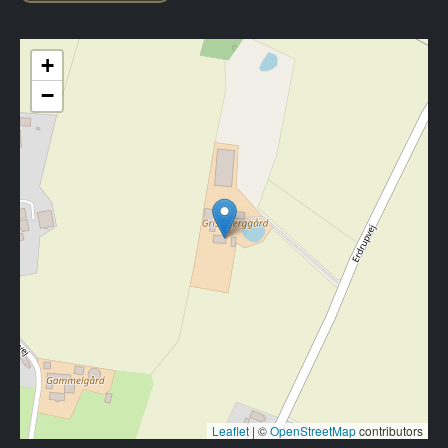
+
−
Leaflet
|
©
OpenStreetMap
contributors