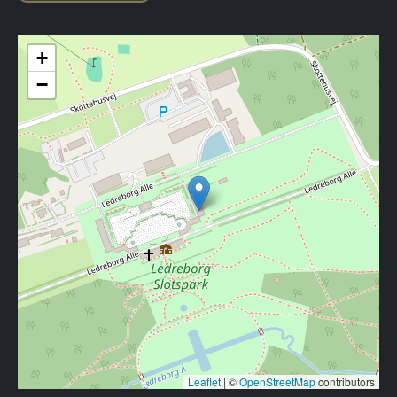
+
−
Leaflet
|
©
OpenStreetMap
contributors