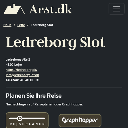
Direkt zum Inhalt
Pfadnavigation
Haus
Lejre
Ledreborg Slot
Ledreborg Slot
Ledreborg Alle 2
4320 Lejre
Hjemmeside
https://ledreborg.dk/
E-Mail
info@ledreborgslot.dk
Telefon
46 48 00 38
Fuld adresse
Planen Sie Ihre Reise
Nachschlagen auf Rejseplanen oder Graphhopper.