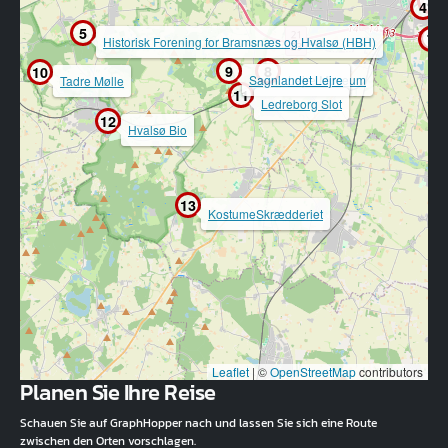
3
2
4
5
6
7
Historisk Forening for Bramsnæs og Hvalsø (HBH)
9
8
10
Sagnlandet Lejre
Lejre Museum
Tadre Mølle
11
Ledreborg Slot
12
Hvalsø Bio
13
KostumeSkrædderiet
Leaflet
|
©
OpenStreetMap
contributors
Planen Sie Ihre Reise
Schauen Sie auf GraphHopper nach und lassen Sie sich eine Route
zwischen den Orten vorschlagen.