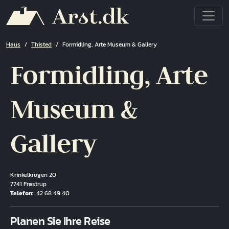
Direkt zum Inhalt
Pfadnavigation
Haus
Thisted
Formidling, Arte Museum & Gallery
Formidling, Arte
Museum &
Gallery
Krinkelkrogen 20
7741 Frøstrup
Telefon
42 68 49 40
Fuld adresse
Planen Sie Ihre Reise