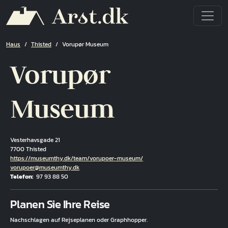
Direkt zum Inhalt
Pfadnavigation
Haus
Thisted
Vorupør Museum
Vorupør
Museum
Vesterhavsgade 21
7700 Thisted
Hjemmeside
https://museumthy.dk/team/vorupoer-museum/
E-Mail
vorupoer@museumthy.dk
Telefon
97 93 88 50
Fuld adresse
Planen Sie Ihre Reise
Nachschlagen auf Rejseplanen oder Graphhopper.