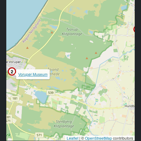
1
2
Vorupør Museum
Leaflet
|
©
OpenStreetMap
contributors