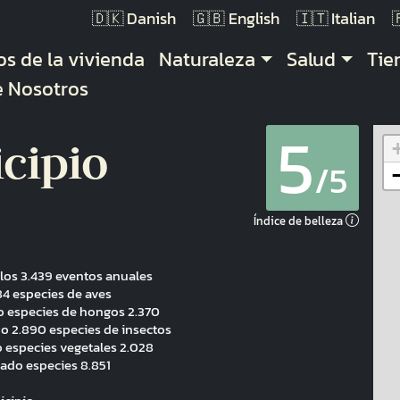
Danish
English
Italian
gación principal
os de la vivienda
Naturaleza
Salud
Ti
e Nosotros
5
cipio
/5
Índice de belleza
los 3.439 eventos anuales
4 especies de aves
o especies de hongos 2.370
o 2.890 especies de insectos
 especies vegetales 2.028
vado especies 8.851