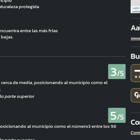
icipio
aturaleza protegida
Leaflet
contrib
Aa
ncuentra entre las más frías
 bajas.
www.
Bu
3
/5
de cerca de media, posicionando al municipio como el
.
5
/5
Co
osicionando al municipio como el número3 entre los 98
Com