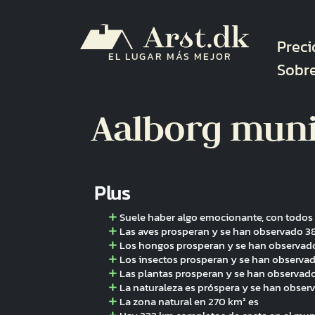
Pasar al contenido principal
Nave
Preci
EL LUGAR MÁS MEJOR
Sobr
Aalborg muni
Plus
Suele haber algo emocionante, con todos 
Las aves prosperan y se han observado 38
Los hongos prosperan y se han observad
Los insectos prosperan y se han observad
Las plantas prosperan y se han observado
La naturaleza es próspera y se han obser
La zona natural en 270 km² es