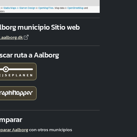
|
©
Stadia Maps
© Stamen Design
©
OpenMapTiles
. Map data ©
OpenStreetMap
and
utors
lborg municipio Sitio web
aalborg.dk
scar ruta a Aalborg
mparar
parar Aalborg
con otros municipios