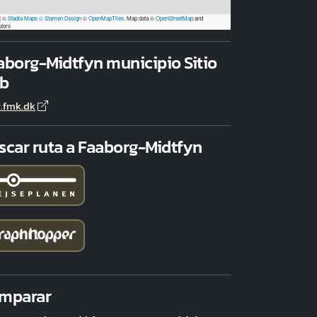
|
©
Stadia Maps
© Stamen Design
©
OpenMapTiles
. Map data ©
OpenStreetMap
and
utors
aborg-Midtfyn municipio Sitio
b
.fmk.dk
scar ruta a Faaborg-Midtfyn
mparar