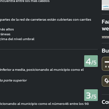
encuentra entre los más cálidos
Leaflet
contrib
partes de la red de carreteras están cubiertas con carriles
Fa
we
más altos
rráneas
www
cima del nivel umbral
Bu
4
/5
e inferior a media, posicionando al municipio como el
.
3
/5
Co
sicionando al municipio como el número46 entre los 98