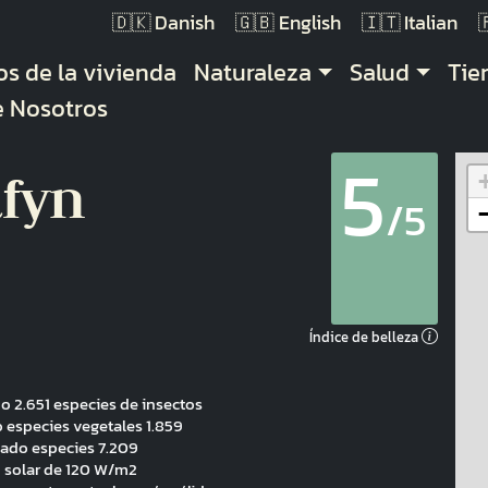
Danish
English
Italian
gación principal
os de la vivienda
Naturaleza
Salud
Ti
e Nosotros
5
fyn
/5
Índice de belleza
o 2.651 especies de insectos
 especies vegetales 1.859
vado especies 7.209
n solar de 120 W/m2