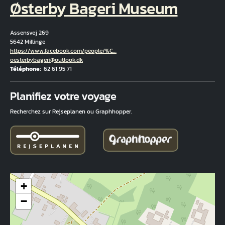
Østerby Bageri Museum
Assensvej 269
5642 Millinge
Hjemmeside
https://www.facebook.com/people/%C…
Courriel
oesterbybageri@outlook.dk
Téléphone
62 61 95 71
Fuld adresse
Planifiez votre voyage
Recherchez sur Rejseplanen ou Graphhopper.
+
−