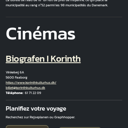
La dureté de l'eau de 16 °dH est de près de moyenne, ce qui place la
municipalité au rang n°52 parmi les 98 municipalités du Danemark.
Cinémas
Biografen I Korinth
Vinkelvej 6A
5600 Faaborg
Hjemmeside
https://www.korinthkulturhus.dk/
Courriel
billet@korinthkulturhus.dk
Téléphone
61 71 22 09
Fuld adresse
Planifiez votre voyage
Recherchez sur Rejseplanen ou Graphhopper.