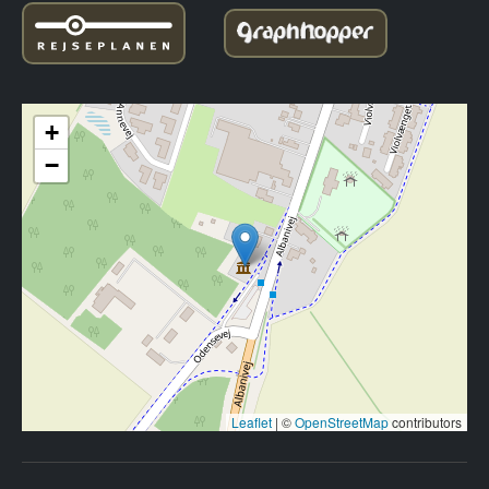
+
−
Leaflet
|
©
OpenStreetMap
contributors