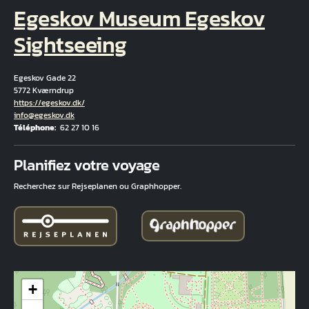
Egeskov Museum Egeskov
Sightseeing
Egeskov Gade 22
5772 Kværndrup
Hjemmeside
https://egeskov.dk/
Courriel
info@egeskov.dk
Téléphone
62 27 10 16
Fuld adresse
Planifiez votre voyage
Recherchez sur Rejseplanen ou Graphhopper.
+