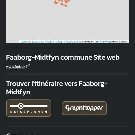
Leaflet
|
©
Stadia Maps
© Stamen Design
©
OpenMapTiles
. Map data ©
OpenStreetMap
and contributors
Faaborg-Midtfyn commune Site web
www.fmk.dk
Trouver l'itinéraire vers Faaborg-
Midtfyn