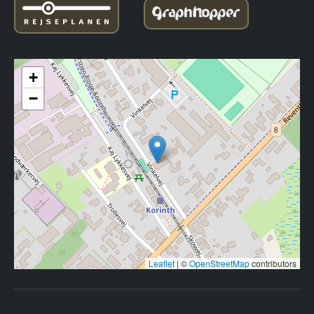
+
−
Leaflet
|
©
OpenStreetMap
contributors