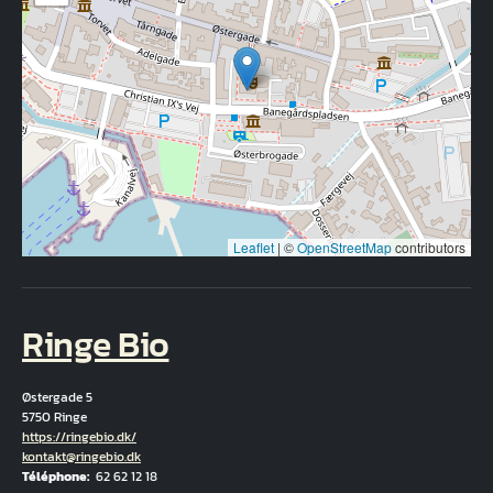
Leaflet
|
©
OpenStreetMap
contributors
Ringe Bio
Østergade 5
5750 Ringe
Hjemmeside
https://ringebio.dk/
Courriel
kontakt@ringebio.dk
Téléphone
62 62 12 18