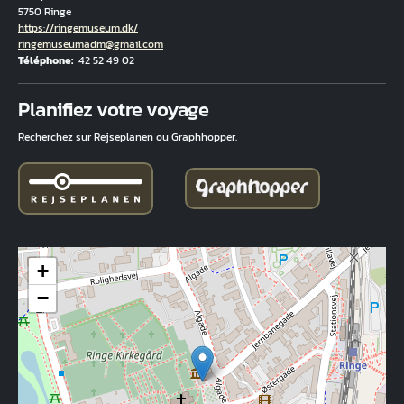
5750 Ringe
Hjemmeside
https://ringemuseum.dk/
Courriel
ringemuseumadm@gmail.com
Téléphone
42 52 49 02
Fuld adresse
Planifiez votre voyage
Recherchez sur Rejseplanen ou Graphhopper.
+
−