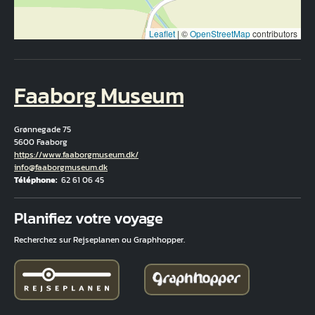
Leaflet
|
©
OpenStreetMap
contributors
Faaborg Museum
Grønnegade 75
5600 Faaborg
Hjemmeside
https://www.faaborgmuseum.dk/
Courriel
info@faaborgmuseum.dk
Téléphone
62 61 06 45
Fuld adresse
Planifiez votre voyage
Recherchez sur Rejseplanen ou Graphhopper.