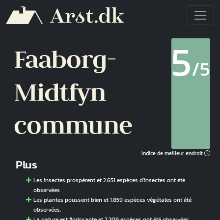
Aller au contenu principal
5
Faaborg-
/5
Midtfyn
commune
Indice de meilleur endroit
Plus
Les insectes prospèrent et 2.651 espèces d'insectes ont été
observées
Les plantes poussent bien et 1.859 espèces végétales ont été
observées.
La nature est florissante et 7.209 espèces ont été observées.