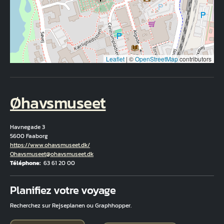
Leaflet
|
©
OpenStreetMap
contributors
Øhavsmuseet
Havnegade 3
5600 Faaborg
Hjemmeside
https://www.ohavsmuseet.dk/
Courriel
Ohavsmuseet@ohavsmuseet.dk
Téléphone
63 61 20 00
Fuld adresse
Planifiez votre voyage
Recherchez sur Rejseplanen ou Graphhopper.