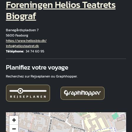
Foreningen Helios Teatrets
Biograf
Banegårdspladsen 7
5600 Faaborg
Hjemmeside
https://www.heliosbio.dk/
Courriel
info@heliosteatret.dk
Téléphone
34 74 60 95
Fuld adresse
Planifiez votre voyage
Recherchez sur Rejseplanen ou Graphhopper.
+
−