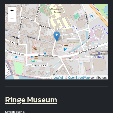
+
−
Leaflet
|
©
OpenStreetMap
contributors
Ringe Museum
Kirkepladsen 6