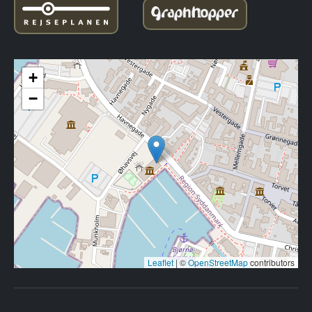
+
−
Leaflet
|
©
OpenStreetMap
contributors