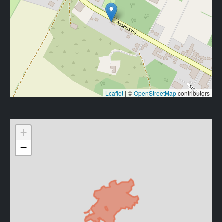
Leaflet
|
©
OpenStreetMap
contributors
+
−