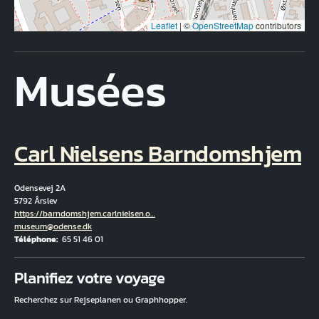
Leaflet
|
©
OpenStreetMap
contributors
Musées
Carl Nielsens Barndomshjem
Odensevej 2A
5792 Årslev
Hjemmeside
https://barndomshjem.carlnielsen.o…
Courriel
museum@odense.dk
Téléphone
65 51 46 01
Fuld adresse
Planifiez votre voyage
Recherchez sur Rejseplanen ou Graphhopper.