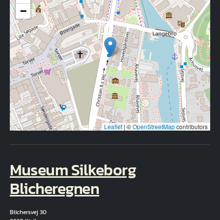
−
Leaflet
|
©
OpenStreetMap
contributors
Museum Silkeborg
Blicheregnen
Blichersvej 30