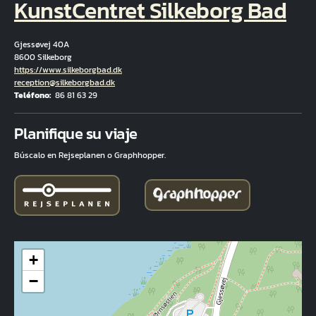
KunstCentret Silkeborg Bad
Gjessøvej 40A
8600 Silkeborg
Hjemmeside
https://www.silkeborgbad.dk
Correo electrónico
reception@silkeborgbad.dk
Teléfono
86 81 63 29
Fuld adresse
Planifique su viaje
Búscalo en Rejseplanen o Graphhopper.
+
−