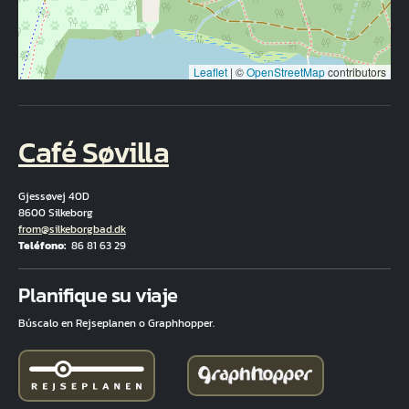
Leaflet
|
©
OpenStreetMap
contributors
Café Søvilla
Gjessøvej 40D
8600 Silkeborg
Correo electrónico
from@silkeborgbad.dk
Teléfono
86 81 63 29
Fuld adresse
Planifique su viaje
Búscalo en Rejseplanen o Graphhopper.