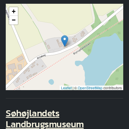
+
−
Leaflet
|
©
OpenStreetMap
contributors
Søhøjlandets
Landbrugsmuseum