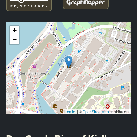
+
−
Leaflet
|
©
OpenStreetMap
contributors