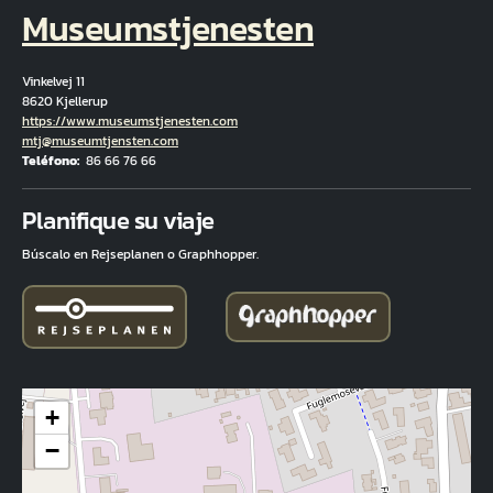
Museumstjenesten
Vinkelvej 11
8620 Kjellerup
Hjemmeside
https://www.museumstjenesten.com
Correo electrónico
mtj@museumtjensten.com
Teléfono
86 66 76 66
Fuld adresse
Planifique su viaje
Búscalo en Rejseplanen o Graphhopper.
+
−