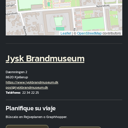
Leaflet
|
©
OpenStreetMap
contributors
Jysk Brandmuseum
Dæmningen 2
8620 Kjellerup
Hjemmeside
https://www.jyskbrandmuseum.dk
Correo electrónico
post@jyskbrandmuseum.dk
Teléfono
22 34 22 25
Fuld adresse
Planifique su viaje
Búscalo en Rejseplanen o Graphhopper.