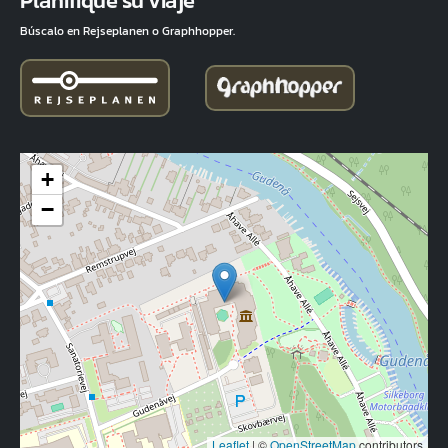
Planifique su viaje
Búscalo en Rejseplanen o Graphhopper.
+
−
Leaflet
|
©
OpenStreetMap
contributors