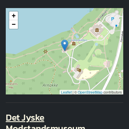
+
−
Leaflet
|
©
OpenStreetMap
contributors
Det Jyske
Modstandsmuseum