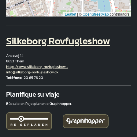
Leaflet
|
©
OpenStreetMap
contributors
Silkeborg Rovfugleshow
Ansøvej 14
8653 Them
Hjemmeside
https://www.silkeborg-rovfugleshow…
Correo electrónico
info@silkeborg-rovfugleshow.dk
Teléfono
20 65 76 20
Fuld adresse
Planifique su viaje
Búscalo en Rejseplanen o Graphhopper.