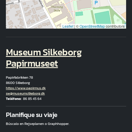
Leaflet
|
©
OpenStreetMap
contributors
Museum Silkeborg
Papirmuseet
Papirfabrikken 78
8600 Silkeborg
Hjemmeside
https://www.papirmus.dk
Correo electrónico
sw@museumsilkeborg.dk
Teléfono
86 85 45 64
Fuld adresse
Planifique su viaje
Búscalo en Rejseplanen o Graphhopper.