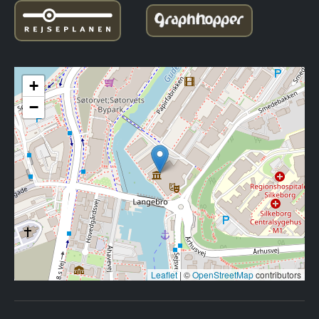
+
−
Leaflet
|
©
OpenStreetMap
contributors