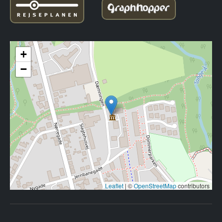
+
−
Leaflet
|
©
OpenStreetMap
contributors