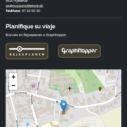
8620 Kjellerup
Correo electrónico
sw@museumsilkeborg.dk
Teléfono
87 20 50 30
Fuld adresse
Planifique su viaje
Búscalo en Rejseplanen o Graphhopper.
+
−