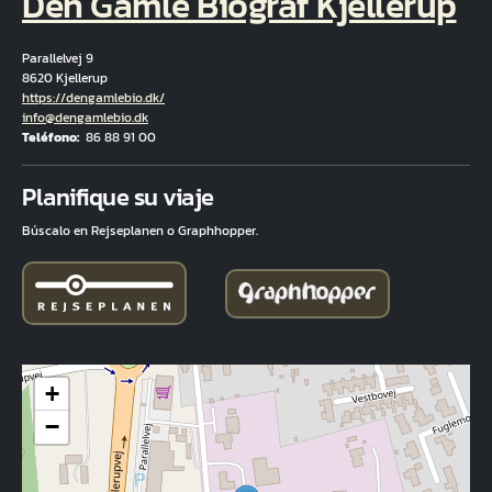
Den Gamle Biograf Kjellerup
Parallelvej 9
8620 Kjellerup
Hjemmeside
https://dengamlebio.dk/
Correo electrónico
info@dengamlebio.dk
Teléfono
86 88 91 00
Fuld adresse
Planifique su viaje
Búscalo en Rejseplanen o Graphhopper.
+
−