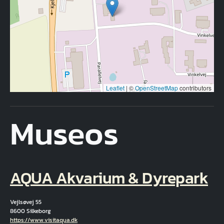
Leaflet
|
©
OpenStreetMap
contributors
Museos
AQUA Akvarium & Dyrepark
Vejlsøvej 55
8600 Silkeborg
Hjemmeside
https://www.visitaqua.dk