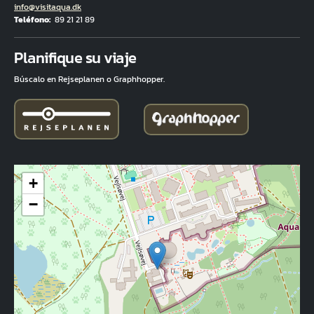
Correo electrónico
info@visitaqua.dk
Teléfono
89 21 21 89
Fuld adresse
Planifique su viaje
Búscalo en Rejseplanen o Graphhopper.
+
−