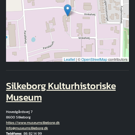
Leaflet
|
©
OpenStreetMap
contributors
Silkeborg Kulturhistoriske
Museum
Hovedgårdsvej 7
8600 Silkeborg
Hjemmeside
https://www.museumsilkeborg.dk
Correo electrónico
info@museumsilkeborg.dk
Teléfono
86 82 14 99