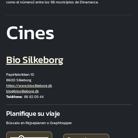
como el número2 entre los 98 municipios de Dinamarca.
Cines
Bio Silkeborg
Papirfabrikken 10
8600 Silkeborg
Hjemmeside
https://www.biosilkeborg.dk
Correo electrónico
bio@biosilkeborg.dk
Teléfono
86 82 05 44
Fuld adresse
Planifique su viaje
Búscalo en Rejseplanen o Graphhopper.