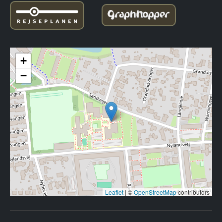
+
−
Leaflet
|
©
OpenStreetMap
contributors