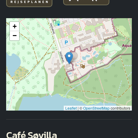
+
−
Leaflet
|
©
OpenStreetMap
contributors
Café Søvilla