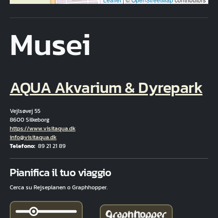
Musei
AQUA Akvarium & Dyrepark
Vejlsøvej 55
8600 Silkeborg
Hjemmeside
https://www.visitaqua.dk
E-mail
info@visitaqua.dk
Telefono
89 21 21 89
Fuld adresse
Pianifica il tuo viaggio
Cerca su Rejseplanen o Graphhopper.