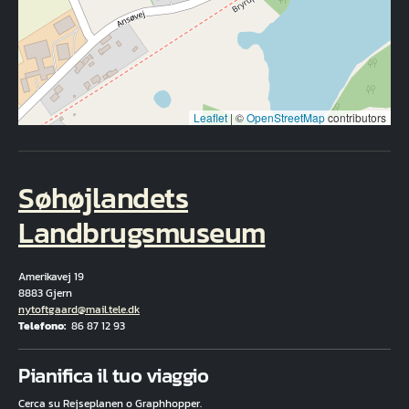
Leaflet
|
©
OpenStreetMap
contributors
Søhøjlandets
Landbrugsmuseum
Amerikavej 19
8883 Gjern
E-mail
nytoftgaard@mail.tele.dk
Telefono
86 87 12 93
Fuld adresse
Pianifica il tuo viaggio
Cerca su Rejseplanen o Graphhopper.