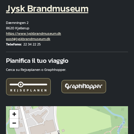
Jysk Brandmuseum
Dæmningen 2
8620 Kjellerup
Hjemmeside
https://www.jyskbrandmuseum.dk
E-mail
post@jyskbrandmuseum.dk
Telefono
22 34 22 25
Fuld adresse
Pianifica il tuo viaggio
Cerca su Rejseplanen o Graphhopper.
+
−