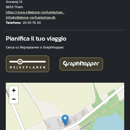
Ansøvej 14
8653 Them
Hjemmeside
https://www.silkeborg-rovfugleshow…
E-mail
info@silkeborg-rovfugleshow.dk
Telefono
20 65 76 20
Fuld adresse
Pianifica il tuo viaggio
Cerca su Rejseplanen o Graphhopper.
+
−