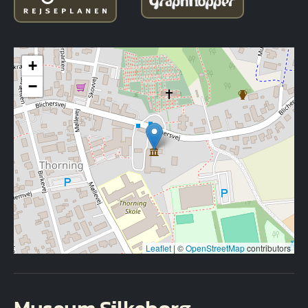
+
−
Leaflet
|
©
OpenStreetMap
contributors