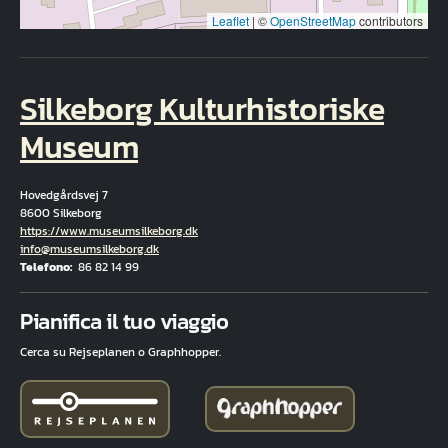
Leaflet
|
©
OpenStreetMap
contributors
Silkeborg Kulturhistoriske
Museum
Hovedgårdsvej 7
8600 Silkeborg
Hjemmeside
https://www.museumsilkeborg.dk
E-mail
info@museumsilkeborg.dk
Telefono
86 82 14 99
Fuld adresse
Pianifica il tuo viaggio
Cerca su Rejseplanen o Graphhopper.