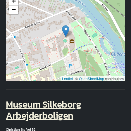
+
−
Leaflet
|
©
OpenStreetMap
contributors
Museum Silkeborg
Arbejderboligen
Christian 8.s Vej 52