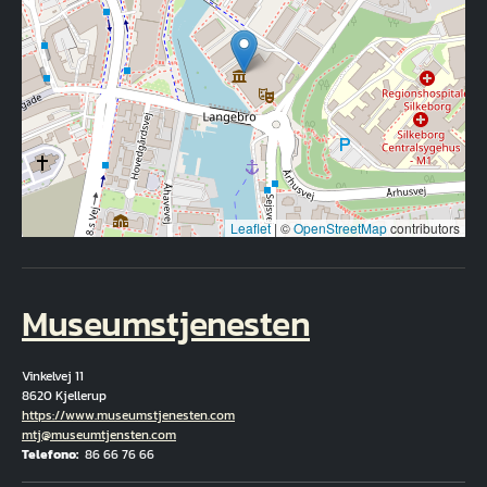
Leaflet
|
©
OpenStreetMap
contributors
Museumstjenesten
Vinkelvej 11
8620 Kjellerup
Hjemmeside
https://www.museumstjenesten.com
E-mail
mtj@museumtjensten.com
Telefono
86 66 76 66