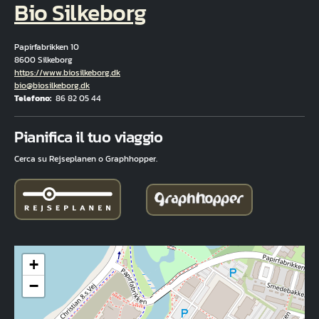
Bio Silkeborg
Papirfabrikken 10
8600 Silkeborg
Hjemmeside
https://www.biosilkeborg.dk
E-mail
bio@biosilkeborg.dk
Telefono
86 82 05 44
Fuld adresse
Pianifica il tuo viaggio
Cerca su Rejseplanen o Graphhopper.
+
−