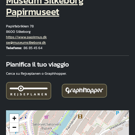
Museum Silkeborg
Papirmuseet
Papirfabrikken 78
8600 Silkeborg
Hjemmeside
https://www.papirmus.dk
E-mail
sw@museumsilkeborg.dk
Telefono
86 85 45 64
Fuld adresse
Pianifica il tuo viaggio
Cerca su Rejseplanen o Graphhopper.
+
−