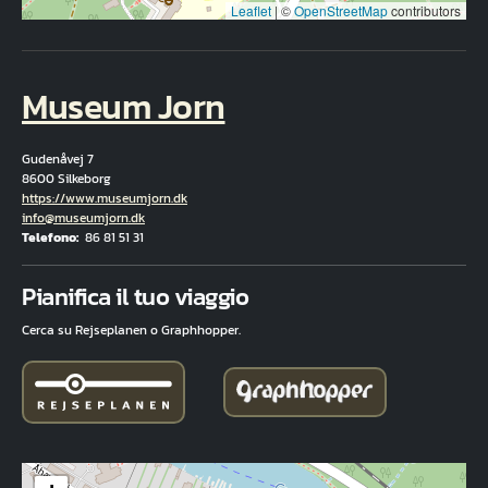
Leaflet
|
©
OpenStreetMap
contributors
Museum Jorn
Gudenåvej 7
8600 Silkeborg
Hjemmeside
https://www.museumjorn.dk
E-mail
info@museumjorn.dk
Telefono
86 81 51 31
Fuld adresse
Pianifica il tuo viaggio
Cerca su Rejseplanen o Graphhopper.