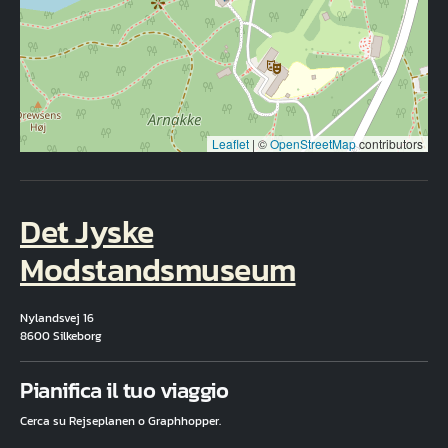
Leaflet
|
©
OpenStreetMap
contributors
Det Jyske
Modstandsmuseum
Nylandsvej 16
8600 Silkeborg
Fuld adresse
Pianifica il tuo viaggio
Cerca su Rejseplanen o Graphhopper.