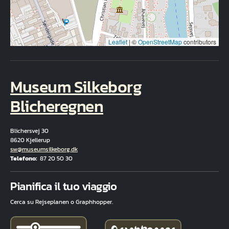
Leaflet
|
©
OpenStreetMap
contributors
Museum Silkeborg
Blicheregnen
Blichersvej 30
8620 Kjellerup
E-mail
sw@museumsilkeborg.dk
Telefono
87 20 50 30
Fuld adresse
Pianifica il tuo viaggio
Cerca su Rejseplanen o Graphhopper.