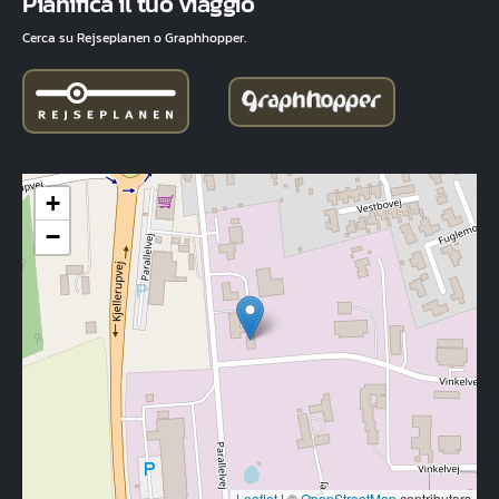
Pianifica il tuo viaggio
Cerca su Rejseplanen o Graphhopper.
+
−
Leaflet
|
©
OpenStreetMap
contributors