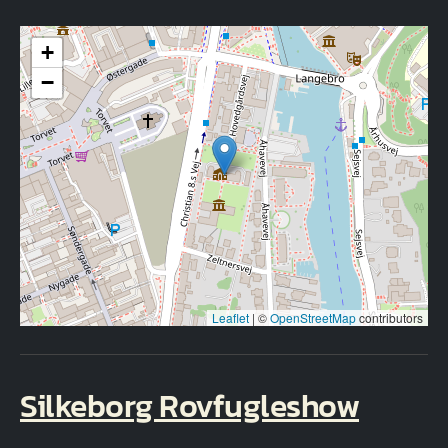
+
−
Leaflet
|
©
OpenStreetMap
contributors
Silkeborg Rovfugleshow