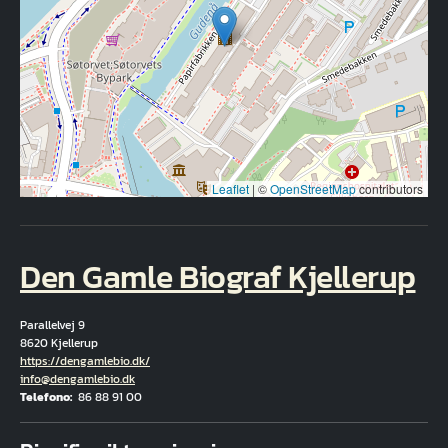
Leaflet
|
©
OpenStreetMap
contributors
Den Gamle Biograf Kjellerup
Parallelvej 9
8620 Kjellerup
Hjemmeside
https://dengamlebio.dk/
E-mail
info@dengamlebio.dk
Telefono
86 88 91 00
Fuld adresse