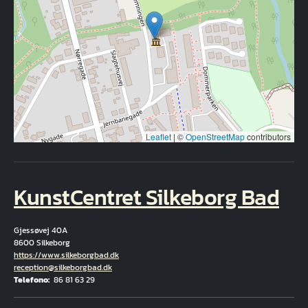
Leaflet
|
©
OpenStreetMap
contributors
KunstCentret Silkeborg Bad
Gjessøvej 40A
8600 Silkeborg
Hjemmeside
https://www.silkeborgbad.dk
E-mail
reception@silkeborgbad.dk
Telefono
86 81 63 29
Fuld adresse