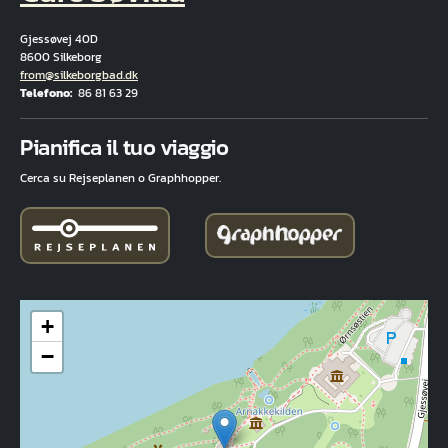
Gjessøvej 40D
8600 Silkeborg
E-mail
from@silkeborgbad.dk
Telefono
86 81 63 29
Fuld adresse
Pianifica il tuo viaggio
Cerca su Rejseplanen o Graphhopper.
+
−