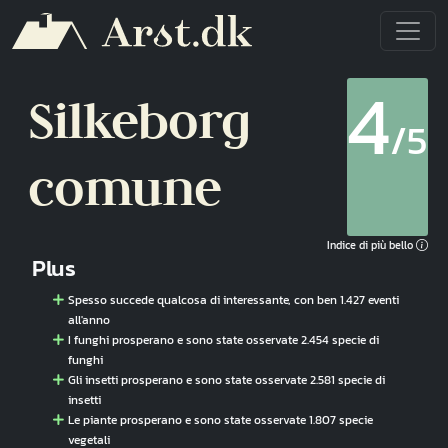
Salta al contenuto principale
4
Silkeborg
/5
comune
Indice di più bello
Plus
Spesso succede qualcosa di interessante, con ben 1.427 eventi
all'anno
I funghi prosperano e sono state osservate 2.454 specie di
funghi
Gli insetti prosperano e sono state osservate 2.581 specie di
insetti
Le piante prosperano e sono state osservate 1.807 specie
vegetali