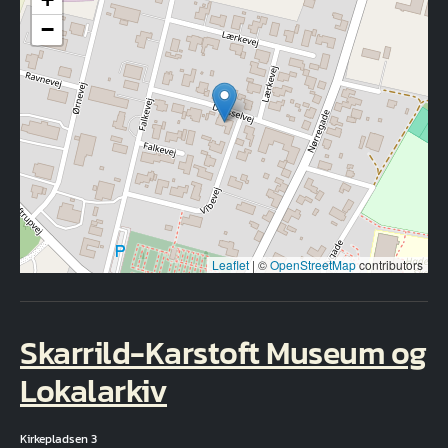
−
Leaflet
|
©
OpenStreetMap
contributors
Skarrild-Karstoft Museum og
Lokalarkiv
Kirkepladsen 3