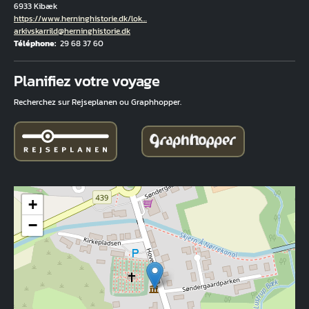
6933 Kibæk
Hjemmeside
https://www.herninghistorie.dk/lok…
Courriel
arkivskarrild@herninghistorie.dk
Téléphone
29 68 37 60
Fuld adresse
Planifiez votre voyage
Recherchez sur Rejseplanen ou Graphhopper.
+
−