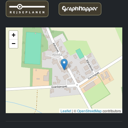
+
−
Leaflet
|
©
OpenStreetMap
contributors