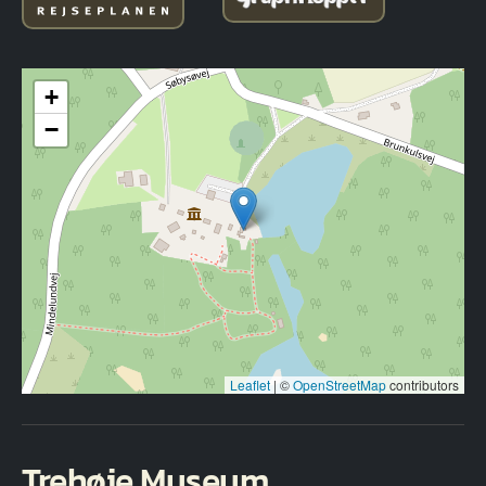
+
−
Leaflet
|
©
OpenStreetMap
contributors
Trehøje Museum