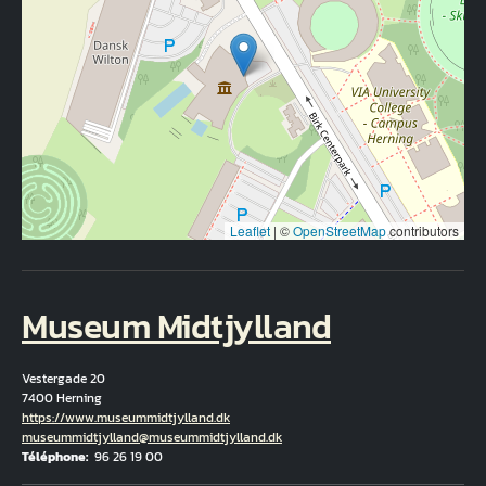
Leaflet
|
©
OpenStreetMap
contributors
Museum Midtjylland
Vestergade 20
7400 Herning
Hjemmeside
https://www.museummidtjylland.dk
Courriel
museummidtjylland@museummidtjylland.dk
Téléphone
96 26 19 00