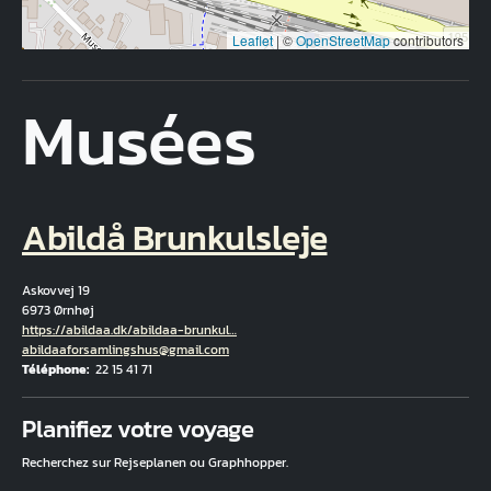
Leaflet
|
©
OpenStreetMap
contributors
Musées
Abildå Brunkulsleje
Askovvej 19
6973 Ørnhøj
Hjemmeside
https://abildaa.dk/abildaa-brunkul…
Courriel
abildaaforsamlingshus@gmail.com
Téléphone
22 15 41 71
Fuld adresse
Planifiez votre voyage
Recherchez sur Rejseplanen ou Graphhopper.