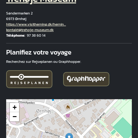
Søndermarken 2
6973 Ørnhøj
Hjemmeside
https://www.visitherning.dk/hernin…
Courriel
kontakt@trehoje-museum.dk
Téléphone
97 38 60 14
Fuld adresse
Planifiez votre voyage
Recherchez sur Rejseplanen ou Graphhopper.
+
−