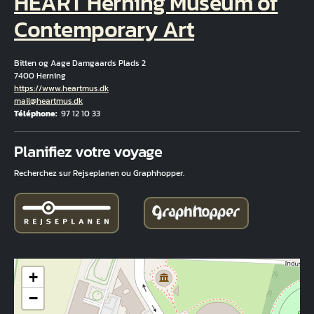
HEART Herning Museum of
Contemporary Art
Bitten og Aage Damgaards Plads 2
7400 Herning
Hjemmeside
https://www.heartmus.dk
Courriel
mail@heartmus.dk
Téléphone
97 12 10 33
Fuld adresse
Planifiez votre voyage
Recherchez sur Rejseplanen ou Graphhopper.
+
−