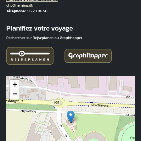
Courriel
chp@herning.dk
Téléphone
96 28 86 50
Fuld adresse
Planifiez votre voyage
Recherchez sur Rejseplanen ou Graphhopper.
+
−