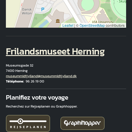
Leaflet
|
©
OpenStreetMap
contributors
Frilandsmuseet Herning
Museumsgade 32
7400 Herning
Courriel
museummidtjylland@museummidtjylland.dk
Téléphone
96 26 19 00
Fuld adresse
Planifiez votre voyage
Recherchez sur Rejseplanen ou Graphhopper.