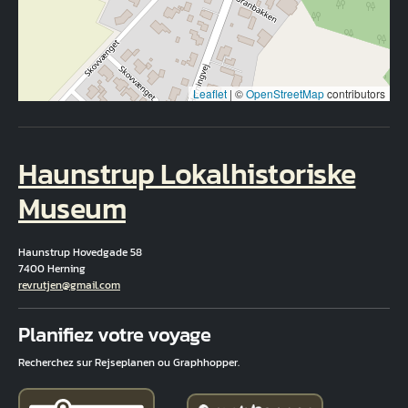
Leaflet
|
©
OpenStreetMap
contributors
Haunstrup Lokalhistoriske
Museum
Haunstrup Hovedgade 58
7400 Herning
Courriel
revrutjen@gmail.com
Fuld adresse
Planifiez votre voyage
Recherchez sur Rejseplanen ou Graphhopper.