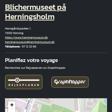
Blichermuseet på
Herningsholm
Herregårdsparken 1
7400 Herning
Hjemmeside
https://www.herningmuseum.dk
Courriel
herningmuseum@herningmuseum.dk
Téléphone
97 12 32 66
Fuld adresse
Planifiez votre voyage
Recherchez sur Rejseplanen ou Graphhopper.
+