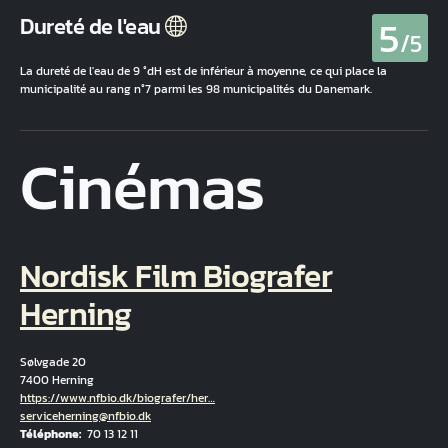
5
Dureté de l'eau
/5
La dureté de l'eau de 9 °dH est de inférieur à moyenne, ce qui place la
municipalité au rang n°7 parmi les 98 municipalités du Danemark.
Cinémas
Nordisk Film Biografer
Herning
Sølvgade 20
7400 Herning
Hjemmeside
https://www.nfbio.dk/biografer/her…
Courriel
serviceherning@nfbio.dk
Téléphone
70 13 12 11