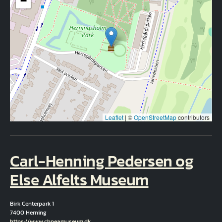
−
Leaflet
|
©
OpenStreetMap
contributors
Carl-Henning Pedersen og
Else Alfelts Museum
Birk Centerpark 1
7400 Herning
Hjemmeside
https://www.chpeamuseum.dk