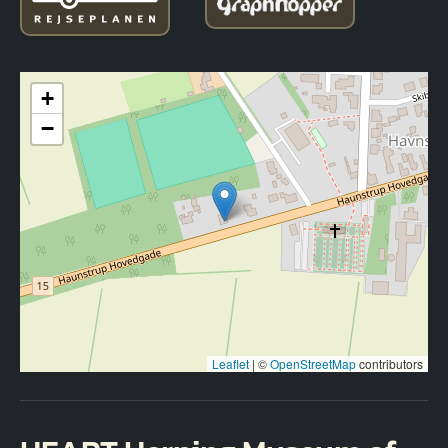
+
−
Leaflet
|
©
OpenStreetMap
contributors