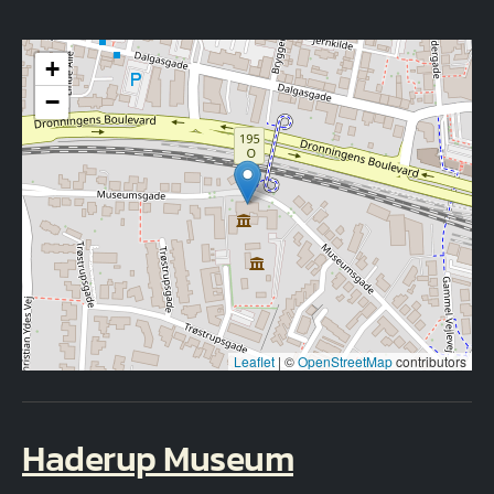
+
−
Leaflet
|
©
OpenStreetMap
contributors
Haderup Museum