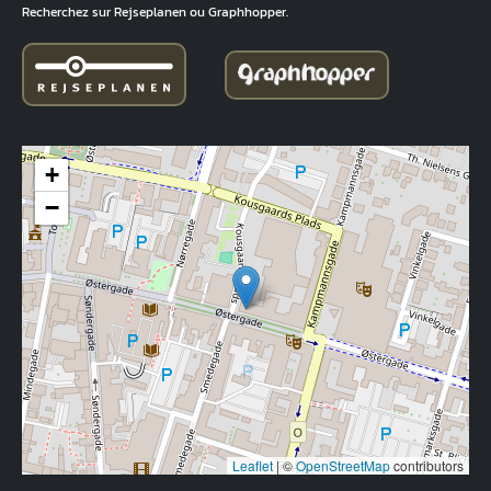
Recherchez sur Rejseplanen ou Graphhopper.
+
−
Leaflet
|
©
OpenStreetMap
contributors