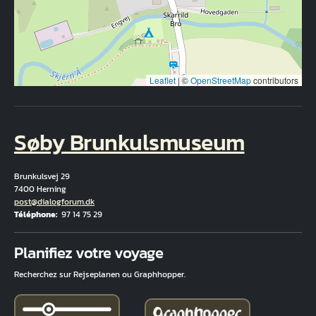
Leaflet
|
©
OpenStreetMap
contributors
Søby Brunkulsmuseum
Brunkulsvej 29
7400 Herning
Courriel
post@dialogforum.dk
Téléphone
97 14 75 29
Fuld adresse
Planifiez votre voyage
Recherchez sur Rejseplanen ou Graphhopper.