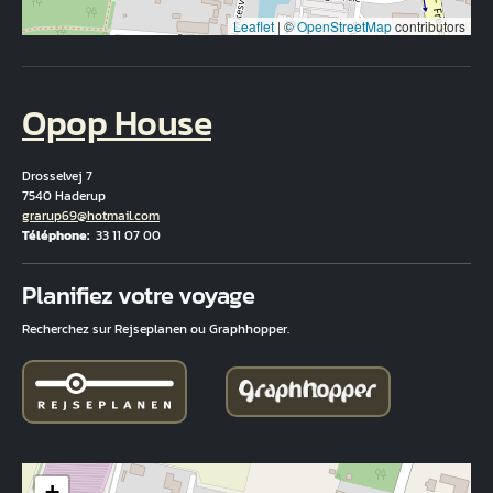
Leaflet
|
©
OpenStreetMap
contributors
Opop House
Drosselvej 7
7540 Haderup
Courriel
grarup69@hotmail.com
Téléphone
33 11 07 00
Fuld adresse
Planifiez votre voyage
Recherchez sur Rejseplanen ou Graphhopper.
+