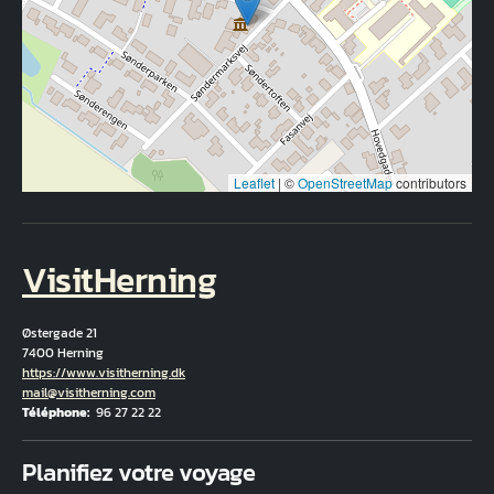
Leaflet
|
©
OpenStreetMap
contributors
VisitHerning
Østergade 21
7400 Herning
Hjemmeside
https://www.visitherning.dk
Courriel
mail@visitherning.com
Téléphone
96 27 22 22
Fuld adresse
Planifiez votre voyage