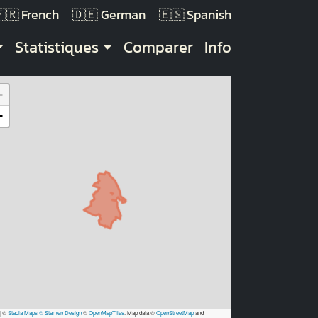
French
German
Spanish
Statistiques
Comparer
Info
+
−
|
©
Stadia Maps
© Stamen Design
©
OpenMapTiles
. Map data ©
OpenStreetMap
and