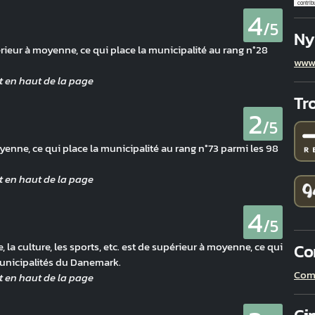
contrib
4
/5
Ny
férieur à moyenne, ce qui place la municipalité au rang n°28
www
Tro
2
/5
enne, ce qui place la municipalité au rang n°73 parmi les 98
4
/5
 la culture, les sports, etc. est de supérieur à moyenne, ce qui
Co
municipalités du Danemark.
Com