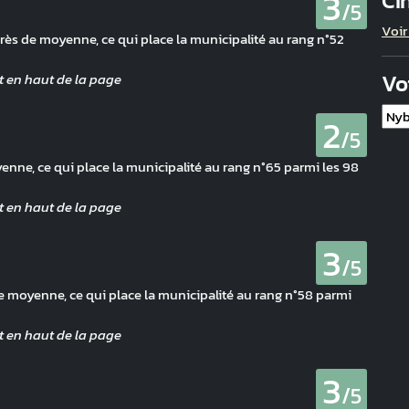
3
Ci
/5
Voir
rès de moyenne, ce qui place la municipalité au rang n°52
Vo
2
/5
ne, ce qui place la municipalité au rang n°65 parmi les 98
3
/5
e moyenne, ce qui place la municipalité au rang n°58 parmi
3
/5