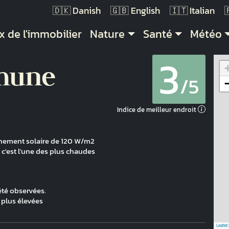
Danish
English
Italian
vigation principale
x de l'immobilier
Nature
Santé
Météo
3
mune
/5
Indice de meilleur endroit
onnement solaire de 120 W/m2
c'est l'une des plus chaudes
té observées.
 plus élevées
Leaflet