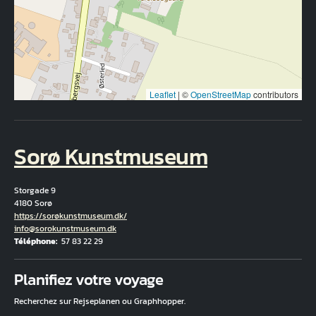
Leaflet
|
©
OpenStreetMap
contributors
Sorø Kunstmuseum
Storgade 9
4180 Sorø
Hjemmeside
https://sorøkunstmuseum.dk/
Courriel
info@sorokunstmuseum.dk
Téléphone
57 83 22 29
Fuld adresse
Planifiez votre voyage
Recherchez sur Rejseplanen ou Graphhopper.