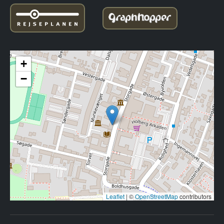
+
−
Leaflet
|
©
OpenStreetMap
contributors