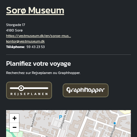
Sorø Museum
Storgade 17
4180 Sorø
Hjemmeside
https://vestmuseum.dk/en/soroe-mus…
Courriel
kontor@vestmuseum.dk
Téléphone
59 43 23 53
Fuld adresse
Planifiez votre voyage
Recherchez sur Rejseplanen ou Graphhopper.
+
−