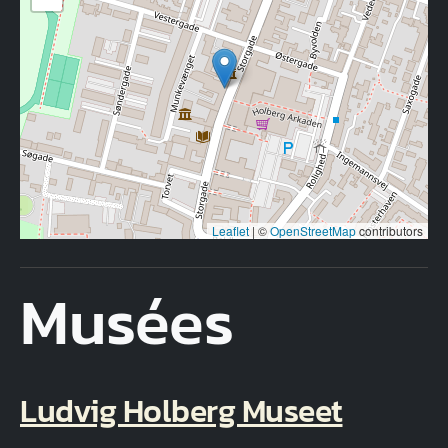
Leaflet
|
©
OpenStreetMap
contributors
Musées
Ludvig Holberg Museet