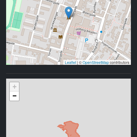
Leaflet
|
©
OpenStreetMap
contributors
+
−