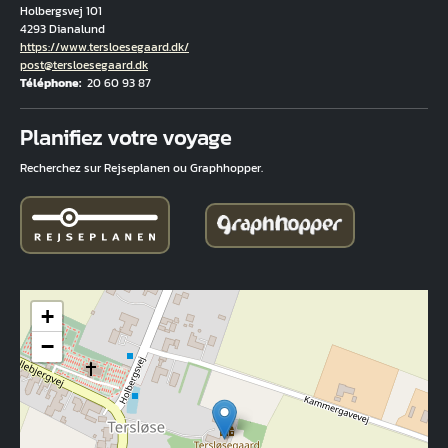
Holbergsvej 101
4293 Dianalund
Hjemmeside
https://www.tersloesegaard.dk/
Courriel
post@tersloesegaard.dk
Téléphone
20 60 93 87
Fuld adresse
Planifiez votre voyage
Recherchez sur Rejseplanen ou Graphhopper.
+
−