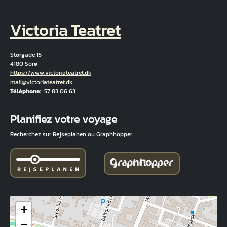
Victoria Teatret
Storgade 15
4180 Sorø
Hjemmeside
https://www.victoriateatret.dk
Courriel
mail@victoriateatret.dk
Téléphone
57 83 06 63
Fuld adresse
Planifiez votre voyage
Recherchez sur Rejseplanen ou Graphhopper.
+
−