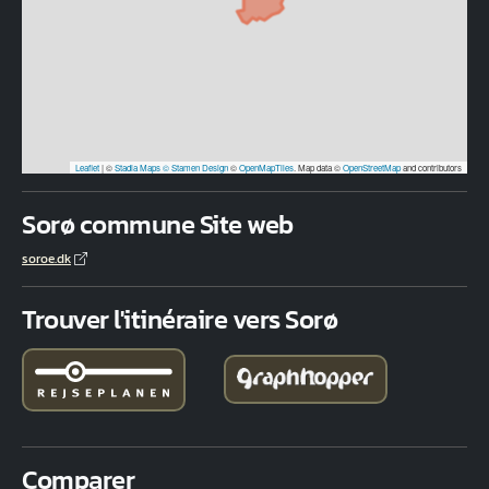
Leaflet
|
©
Stadia Maps
© Stamen Design
©
OpenMapTiles
. Map data ©
OpenStreetMap
and contributors
Sorø commune Site web
soroe.dk
Trouver l'itinéraire vers Sorø
Comparer