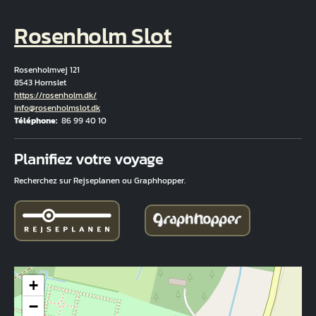
Rosenholm Slot
Rosenholmvej 121
8543 Hornslet
Hjemmeside
https://rosenholm.dk/
Courriel
info@rosenholmslot.dk
Téléphone
86 99 40 10
Fuld adresse
Planifiez votre voyage
Recherchez sur Rejseplanen ou Graphhopper.
+
−