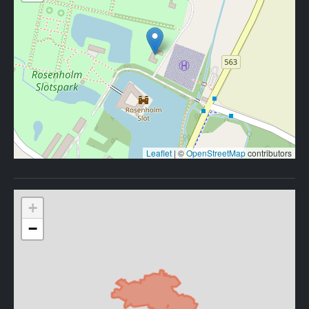
Leaflet
|
©
OpenStreetMap
contributors
+
−