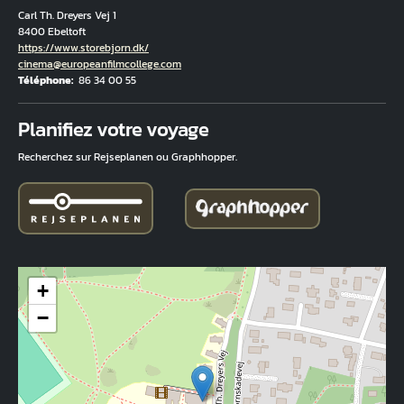
Carl Th. Dreyers Vej 1
8400 Ebeltoft
Hjemmeside
https://www.storebjorn.dk/
Courriel
cinema@europeanfilmcollege.com
Téléphone
86 34 00 55
Fuld adresse
Planifiez votre voyage
Recherchez sur Rejseplanen ou Graphhopper.
+
−