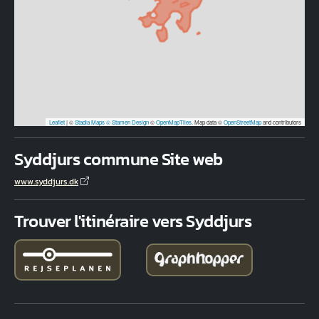
Leaflet
|
©
Stadia Maps
© Stamen Design
©
OpenMapTiles
. Map data ©
OpenStreetMap
and contributors
Syddjurs commune Site web
www.syddjurs.dk
Trouver l'itinéraire vers Syddjurs