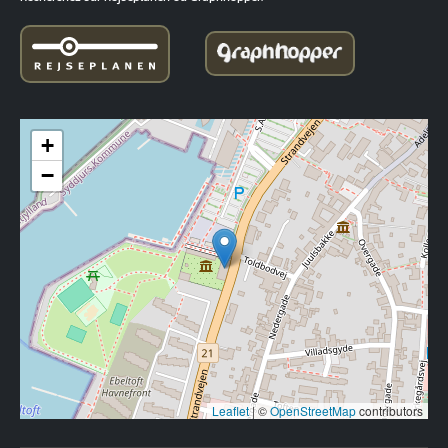
+
−
Leaflet
|
©
OpenStreetMap
contributors