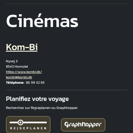
Cinémas
Kom-Bi
Nyvej 3
8543 Hornslet
Hjemmeside
https://www.kombi.dk/
Courriel
kombi@kombi.dk
Téléphone
86 99 42 65
Fuld adresse
Planifiez votre voyage
Recherchez sur Rejseplanen ou Graphhopper.