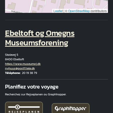
Leaflet
|
©
OpenStreetMap
contributors
Ebeltoft og Omegns
Museumsforening
Skolevej 5
8400 Ebeltoft
Hjemmeside
https://www.museumoj.dk
Courriel
nyhuus@post11.tele.dk
Téléphone
20 19 38 79
Fuld adresse
Planifiez votre voyage
Recherchez sur Rejseplanen ou Graphhopper.