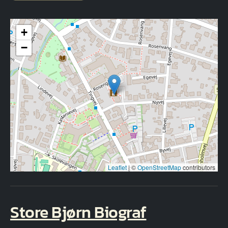
+
−
Leaflet
|
©
OpenStreetMap
contributors
Store Bjørn Biograf