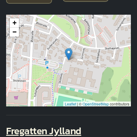
+
−
Leaflet
|
©
OpenStreetMap
contributors
Fregatten Jylland