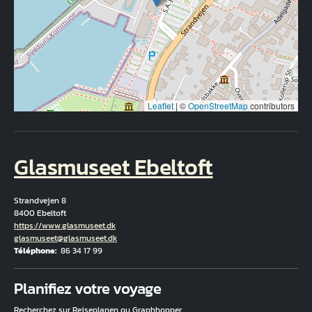
Leaflet
|
©
OpenStreetMap
contributors
Glasmuseet Ebeltoft
Strandvejen 8
8400 Ebeltoft
Hjemmeside
https://www.glasmuseet.dk
Courriel
glasmuseet@glasmuseet.dk
Téléphone
86 34 17 99
Fuld adresse
Planifiez votre voyage
Recherchez sur Rejseplanen ou Graphhopper.