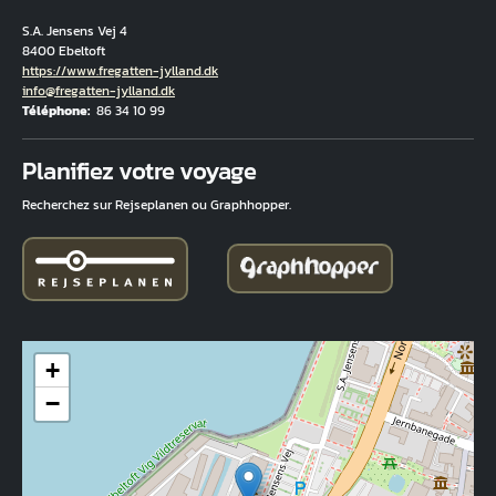
S.A. Jensens Vej 4
8400 Ebeltoft
Hjemmeside
https://www.fregatten-jylland.dk
Courriel
info@fregatten-jylland.dk
Téléphone
86 34 10 99
Fuld adresse
Planifiez votre voyage
Recherchez sur Rejseplanen ou Graphhopper.
+
−