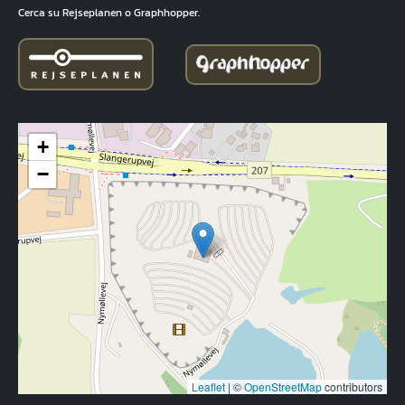
Cerca su Rejseplanen o Graphhopper.
+
−
Leaflet
|
©
OpenStreetMap
contributors