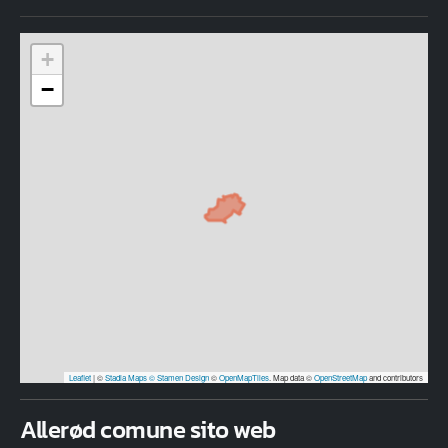
+
−
Leaflet
|
©
Stadia Maps
© Stamen Design
©
OpenMapTiles
. Map data ©
OpenStreetMap
and contributors
Allerød comune sito web