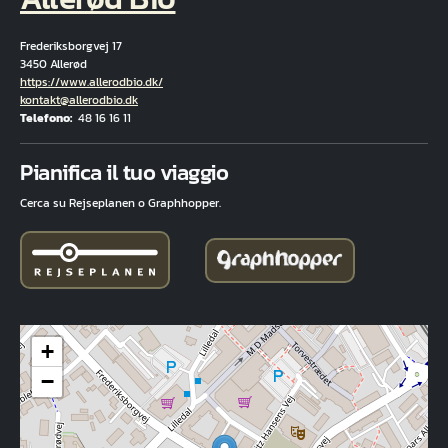
Frederiksborgvej 17
3450 Allerød
Hjemmeside
https://www.allerodbio.dk/
E-mail
kontakt@allerodbio.dk
Telefono
48 16 16 11
Fuld adresse
Pianifica il tuo viaggio
Cerca su Rejseplanen o Graphhopper.
+
−