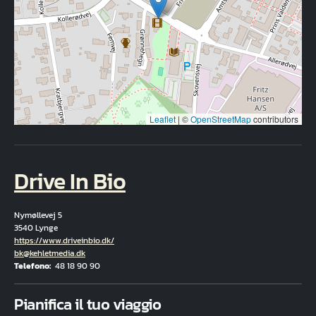
Leaflet
|
©
OpenStreetMap
contributors
Drive In Bio
Nymøllevej 5
3540 Lynge
Hjemmeside
https://www.driveinbio.dk/
E-mail
bk@kehletmedia.dk
Telefono
48 18 90 90
Fuld adresse
Pianifica il tuo viaggio