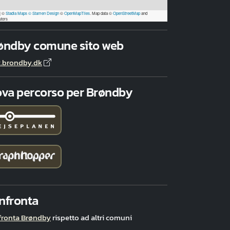
|
©
Stadia Maps
© Stamen Design
©
OpenMapTiles
. Map data ©
OpenStreetMap
and
utors
øndby comune sito web
.brondby.dk
ova percorso per Brøndby
nfronta
fronta Brøndby
rispetto ad altri comuni