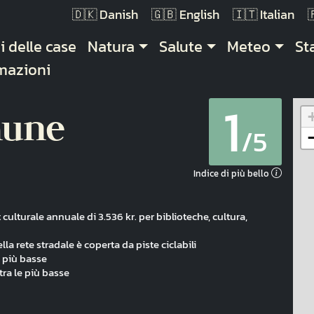
Danish
English
Italian
gazione principale
i delle case
Natura
Salute
Meteo
St
mazioni
1
mune
/5
Indice di più bello
culturale annuale di 3.536 kr. per biblioteche, cultura,
lla rete stradale è coperta da piste ciclabili
e più basse
tra le più basse