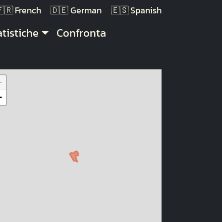
French
German
Spanish
atistiche
Confronta
+
−