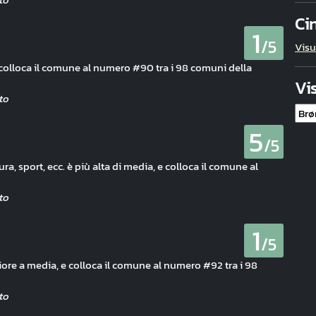
Ci
1
/5
Visu
 colloca il comune al numero #90 tra i 98 comuni della
Vi
5
/5
ura, sport, ecc. è più alta di media, e colloca il comune al
1
/5
iore a media, e colloca il comune al numero #92 tra i 98