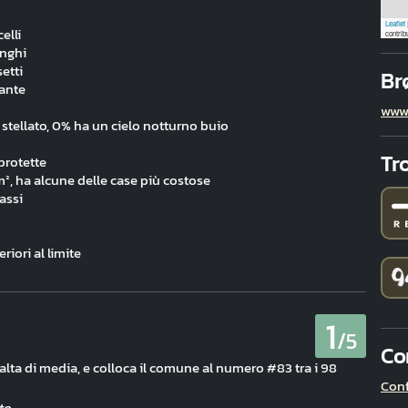
Leaflet
elli
contrib
unghi
etti
Br
iante
www
stellato, 0% ha un cielo notturno buio
Tr
protette
m², ha alcune delle case più costose
bassi
riori al limite
1
/5
Co
ù alta di media, e colloca il comune al numero #83 tra i 98
Con