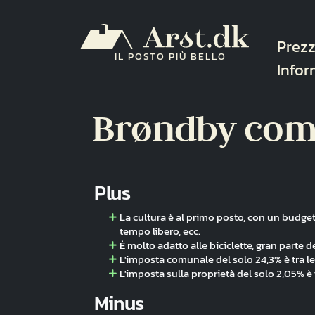
Salta al contenuto principale
Navi
Prezz
IL POSTO PIÙ BELLO
Infor
Brøndby co
Plus
La cultura è al primo posto, con un budget 
tempo libero, ecc.
È molto adatto alle biciclette, gran parte de
L'imposta comunale del solo 24,3% è tra l
L'imposta sulla proprietà del solo 2,05% è 
Minus