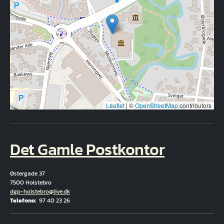
Leaflet
|
©
OpenStreetMap
contributors
Det Gamle Postkontor
Østergade 37
7500 Holstebro
E-mail
dgp-holstebro@live.dk
Telefono
97 40 23 26
Fuld adresse