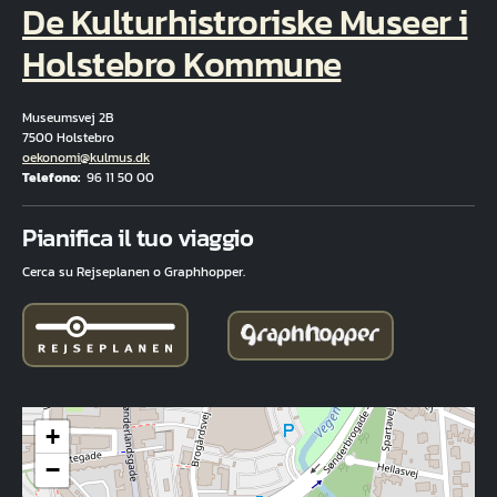
De Kulturhistroriske Museer i
Holstebro Kommune
Museumsvej 2B
7500 Holstebro
E-mail
oekonomi@kulmus.dk
Telefono
96 11 50 00
Fuld adresse
Pianifica il tuo viaggio
Cerca su Rejseplanen o Graphhopper.
+
−