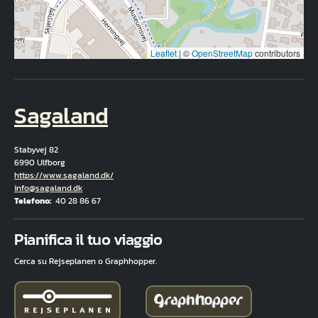
Leaflet
|
©
OpenStreetMap
contributors
Sagaland
Stabyvej 82
6990 Ulfborg
Hjemmeside
https://www.sagaland.dk/
E-mail
info@sagaland.dk
Telefono
40 28 86 67
Fuld adresse
Pianifica il tuo viaggio
Cerca su Rejseplanen o Graphhopper.