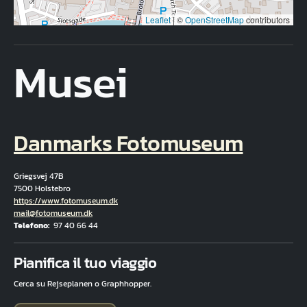
Leaflet
|
©
OpenStreetMap
contributors
Musei
Danmarks Fotomuseum
Griegsvej 47B
7500 Holstebro
Hjemmeside
https://www.fotomuseum.dk
E-mail
mail@fotomuseum.dk
Telefono
97 40 66 44
Fuld adresse
Pianifica il tuo viaggio
Cerca su Rejseplanen o Graphhopper.