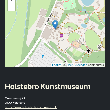
−
Leaflet
|
©
OpenStreetMap
contributors
Holstebro Kunstmuseum
Museumsvej 2A
7500 Holstebro
Hjemmeside
https://www.holstebrokunstmuseum.dk