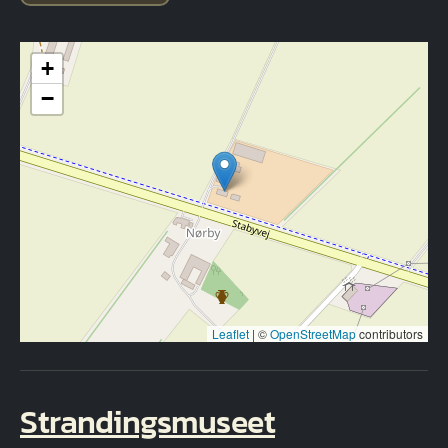
+
−
Leaflet
|
©
OpenStreetMap
contributors
Strandingsmuseet