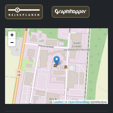
+
−
Leaflet
|
©
OpenStreetMap
contributors