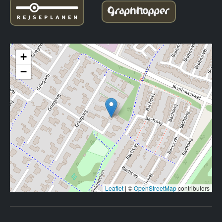
+
−
Leaflet
|
©
OpenStreetMap
contributors