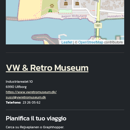
Leaflet
|
©
OpenStreetMap
contributors
VW & Retro Museum
Industriarealet 10
6990 Ulfborg
Hjemmeside
https://www.vwretromuseum.dk/
E-mail
sussi@vwretromuseum.dk
Telefono
23 26 05 62
Fuld adresse
Pianifica il tuo viaggio
Cerca su Rejseplanen o Graphhopper.