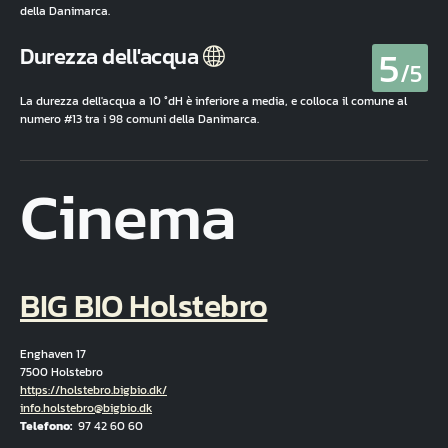
della Danimarca.
5
Durezza dell'acqua
/5
La durezza dell'acqua a 10 °dH è inferiore a media, e colloca il comune al
numero #13 tra i 98 comuni della Danimarca.
Cinema
BIG BIO Holstebro
Enghaven 17
7500 Holstebro
Hjemmeside
https://holstebro.bigbio.dk/
E-mail
info.holstebro@bigbio.dk
Telefono
97 42 60 60