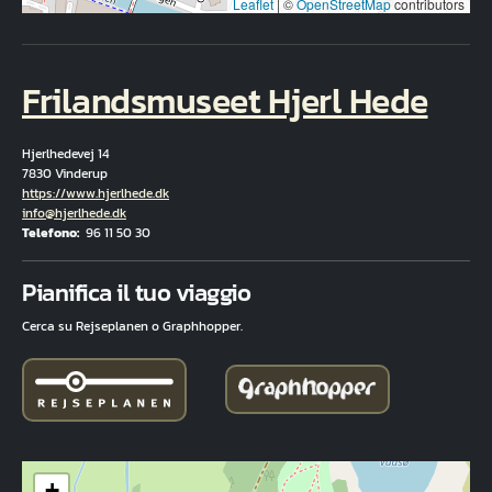
Leaflet
|
©
OpenStreetMap
contributors
Frilandsmuseet Hjerl Hede
Hjerlhedevej 14
7830 Vinderup
Hjemmeside
https://www.hjerlhede.dk
E-mail
info@hjerlhede.dk
Telefono
96 11 50 30
Fuld adresse
Pianifica il tuo viaggio
Cerca su Rejseplanen o Graphhopper.
+