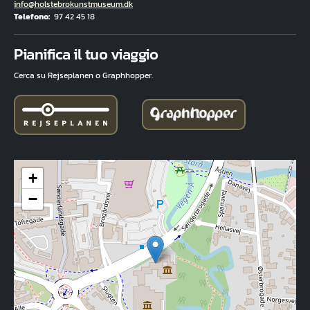
E-mail
info@holstebrokunstmuseum.dk
Telefono
97 42 45 18
Fuld adresse
Pianifica il tuo viaggio
Cerca su Rejseplanen o Graphhopper.
+
−