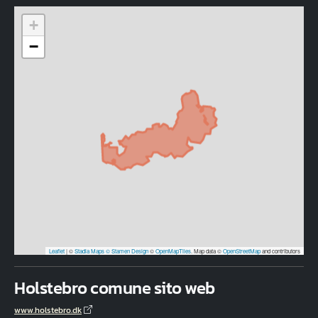
+
−
Leaflet
|
©
Stadia Maps
© Stamen Design
©
OpenMapTiles
. Map data ©
OpenStreetMap
and contributors
Holstebro comune sito web
www.holstebro.dk