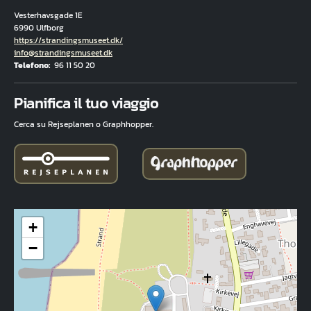
Vesterhavsgade 1E
6990 Ulfborg
Hjemmeside
https://strandingsmuseet.dk/
E-mail
info@strandingsmuseet.dk
Telefono
96 11 50 20
Fuld adresse
Pianifica il tuo viaggio
Cerca su Rejseplanen o Graphhopper.
+
−