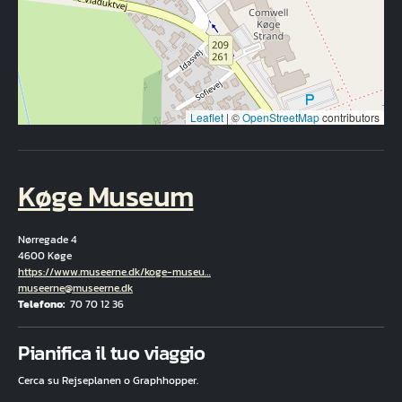
Leaflet
|
©
OpenStreetMap
contributors
Køge Museum
Nørregade 4
4600 Køge
Hjemmeside
https://www.museerne.dk/koge-museu…
E-mail
museerne@museerne.dk
Telefono
70 70 12 36
Fuld adresse
Pianifica il tuo viaggio
Cerca su Rejseplanen o Graphhopper.