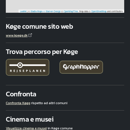
Leaflet
|
©
Stadia Maps
© Stamen Design
©
OpenMapTiles
. Map data ©
OpenStreetMap
and contributors
Køge comune sito web
www.koege.dk
Trova percorso per Køge
Confronta
Confronta Køge
rispetto ad altri comuni
Cinema e musei
Visualizza cinema e musei
in Køge comune