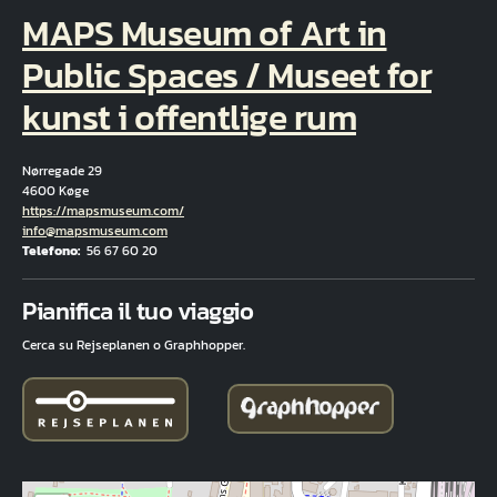
MAPS Museum of Art in
Public Spaces / Museet for
kunst i offentlige rum
Nørregade 29
4600 Køge
Hjemmeside
https://mapsmuseum.com/
E-mail
info@mapsmuseum.com
Telefono
56 67 60 20
Fuld adresse
Pianifica il tuo viaggio
Cerca su Rejseplanen o Graphhopper.