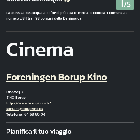
1
/5
La durezza dell'acqua a 21 °dH è più alta di media, e colloca il comune al
numero #84 tra i 98 comuni della Danimarca.
Cinema
Foreningen Borup Kino
Lindevej 3
4140 Borup
Hjemmeside
https://www.borupkino.dk/
E-mail
kontakt@borupkino.dk
Telefono
64 68 60 04
Fuld adresse
Pianifica il tuo viaggio