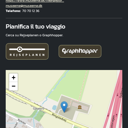
Hjemmeside
https://www.museerne.dk/vikingebor…
E-mail
museerne@museerne.dk
Telefono
70 70 12 36
Fuld adresse
Pianifica il tuo viaggio
Cerca su Rejseplanen o Graphhopper.
+
−