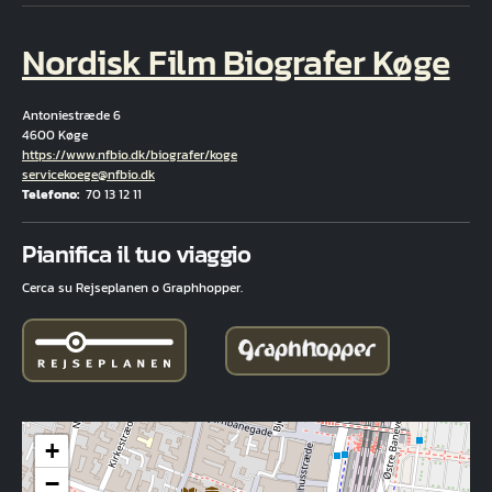
Nordisk Film Biografer Køge
Antoniestræde 6
4600 Køge
Hjemmeside
https://www.nfbio.dk/biografer/koge
E-mail
servicekoege@nfbio.dk
Telefono
70 13 12 11
Fuld adresse
Pianifica il tuo viaggio
Cerca su Rejseplanen o Graphhopper.
+
−