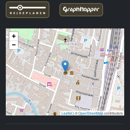
+
−
Leaflet
|
©
OpenStreetMap
contributors