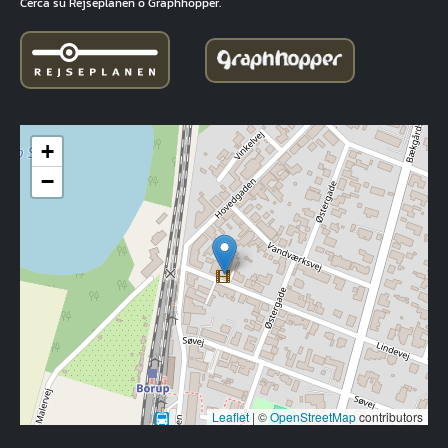
Cerca su Rejseplanen o Graphhopper.
+
−
Leaflet
|
©
OpenStreetMap
contributors