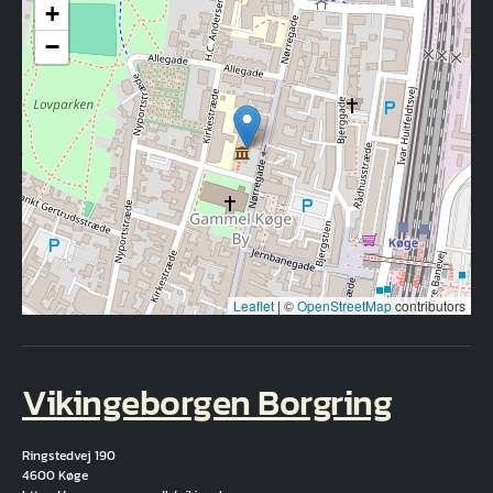
+
−
Leaflet
|
©
OpenStreetMap
contributors
Vikingeborgen Borgring
Ringstedvej 190
4600 Køge