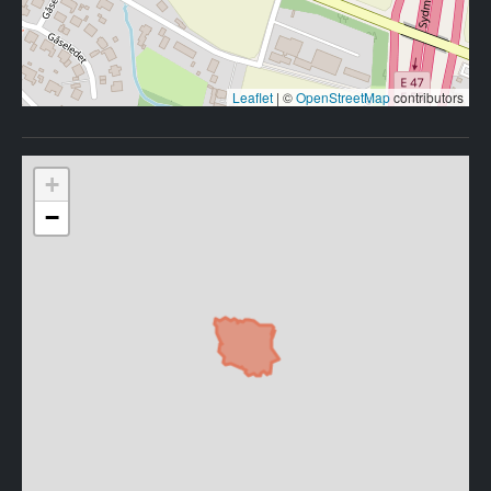
Leaflet
|
©
OpenStreetMap
contributors
+
−