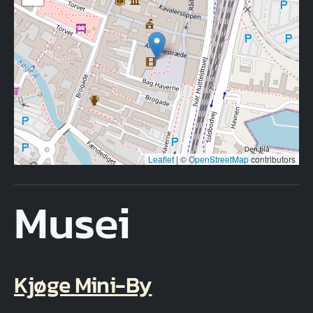
Leaflet
|
©
OpenStreetMap
contributors
Musei
Kjøge Mini-By