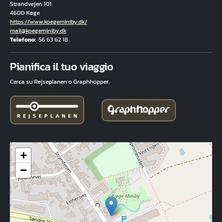
Strandvejen 101
4600 Køge
Hjemmeside
https://www.koegeminiby.dk/
E-mail
mail@koegeminiby.dk
Telefono
56 63 62 18
Fuld adresse
Pianifica il tuo viaggio
Cerca su Rejseplanen o Graphhopper.
+
−