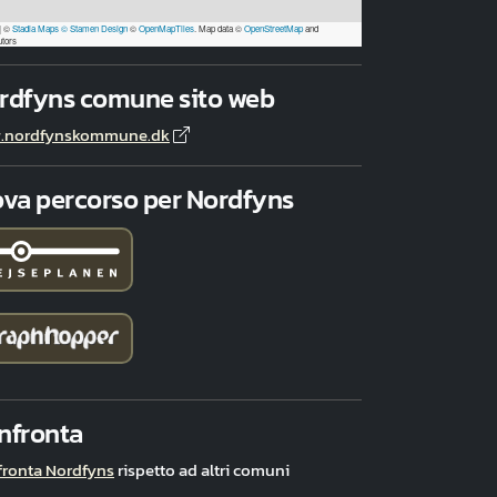
|
©
Stadia Maps
© Stamen Design
©
OpenMapTiles
. Map data ©
OpenStreetMap
and
utors
rdfyns comune sito web
.nordfynskommune.dk
ova percorso per Nordfyns
nfronta
ronta Nordfyns
rispetto ad altri comuni