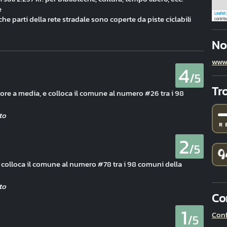
e
Leaflet
he parti della rete stradale sono coperte da piste ciclabili
contrib
No
www
4
/5
Tr
eriore a media, e colloca il comune al numero #26 tra i 98
2
/5
 colloca il comune al numero #78 tra i 98 comuni della
Co
1
Conf
/5