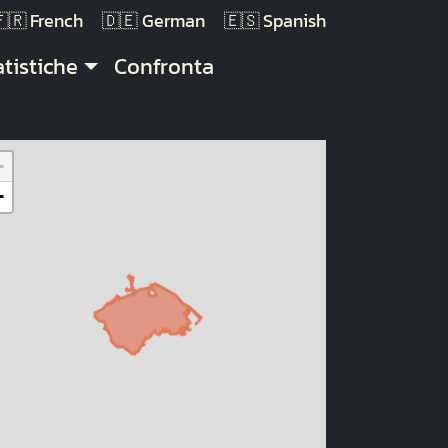
French
German
Spanish
atistiche
Confronta
+
−