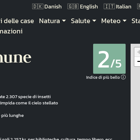
Danish
English
Italian
gazione principale
i delle case
Natura
Salute
Meteo
St
mazioni
2
mune
/5
Indice di più bello
te 2.307 specie di insetti
limpida come il cielo stellato
le più lunghe
oli 2.257 kr. per biblioteche, cultura, tempo libero, ecc.