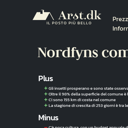
Salta al contenuto principale
Navi
Prezz
IL POSTO PIÙ BELLO
Infor
Nordfyns co
Plus
Gli insetti prosperano e sono state osserva
Oltre il 98% della superficie del comune è 
Ci sono 155 km di costa nel comune
La stagione di crescita di 253 giorni è tra 
Minus
C'è poca cultura, con un budget annuale di s