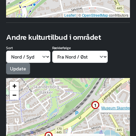
Leaflet
|
©
OpenStreetMap
contributors
Andre kulturtilbud i området
Sort
Rækkefølge
+
−
1
Museum Skanderbo
2