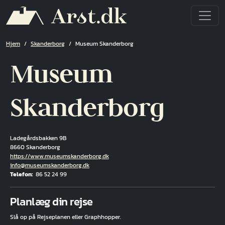
Gå til hovedindhold
Brødkrumme
Hjem
Skanderborg
Museum Skanderborg
Museum
Skanderborg
Ladegårdsbakken 9B
8660 Skanderborg
Hjemmeside
https://www.museumskanderborg.dk
E-mail
info@museumskanderborg.dk
Telefon
86 52 24 99
Fuld adresse
Planlæg din rejse
Slå op på Rejseplanen eller Graphhopper.