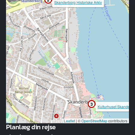
Skanderborg Historiske Arkiv
3
Kulturhuset Skanderb
Leaflet
|
©
OpenStreetMap
contributors
Planlæg din rejse