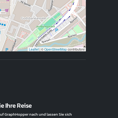
Leaflet
|
©
OpenStreetMap
contributors
e Ihre Reise
uf GraphHopper nach und lassen Sie sich