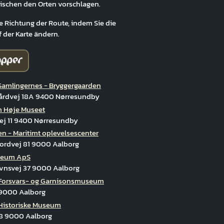
ischen den Orten vorschlagen.
e Richtung der Route, indem Sie die
f der Karte ändern.
amlingernes - Bryggergaarden
årdvej 18A 9400 Nørresundby
 Høje Museet
ej 11 9400 Nørresundby
en - Maritimt oplevelsescenter
jordvej 81 9000 Aalborg
seum ApS
vnsvej 37 9000 Aalborg
Forsvars- og Garnisonsmuseum
 9000 Aalborg
Historiske Museum
8 9000 Aalborg