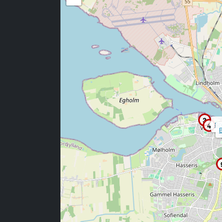
3
Sp
4