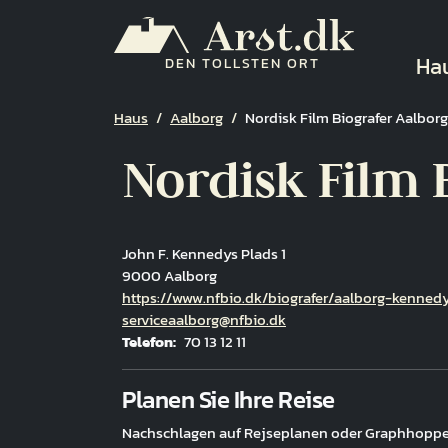
Direkt zum Inhalt
Ha
Ha
DEN TOLLSTEN ORT
Pfadnavigation
Haus
Aalborg
Nordisk Film Biografer Aalbor
Nordisk Film 
John F. Kennedys Plads 1
9000 Aalborg
Hjemmeside
https://www.nfbio.dk/biografer/aalborg-kenned
E-Mail
serviceaalborg@nfbio.dk
Telefon
70 13 12 11
Fuld adresse
Planen Sie Ihre Reise
Nachschlagen auf Rejseplanen oder Graphhoppe