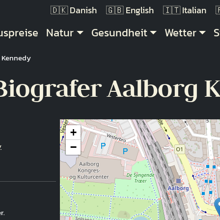
Danish
English
Italian
uptnavigation
uspreise
Natur
Gesundheit
Wetter
S
g Kennedy
Biografer Aalborg
+
y
−
r.