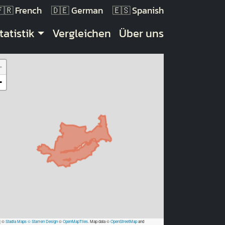
French
German
Spanish
tatistik
Vergleichen
Über uns
+
−
|
©
Stadia Maps
© Stamen Design
©
OpenMapTiles
. Map data ©
OpenStreetMap
and