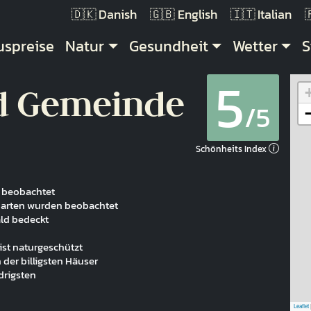
Danish
English
Italian
uptnavigation
uspreise
Natur
Gesundheit
Wetter
S
5
d Gemeinde
/5
Schönheits Index
n beobachtet
narten wurden beobachtet
ld bedeckt
ist naturgeschützt
 der billigsten Häuser
drigsten
Leaflet