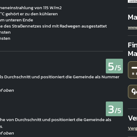
contrib
nneneinstrahlung von 115 W/m2
 °C gehört er zu den kühleren
Ma
 am unteren Ende
ile des Straßennetzes sind mit Radwegen ausgestattet
www.
chsten
chsten
Fi
Ma
5
/5
 als Durchschnitt und positioniert die Gemeinde als Nummer
3
/5
Ve
Nähe von Durchschnitt und positioniert die Gemeinde als
s.
Verg