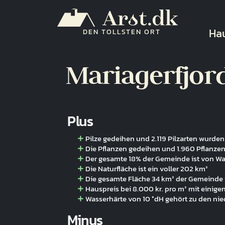
Direkt zum Inhalt
Ha
Ha
DEN TOLLSTEN ORT
Mariagerfjor
Plus
Pilze gedeihen und 2.119 Pilzarten wurde
Die Pflanzen gedeihen und 1.960 Pflanze
Der gesamte 18% der Gemeinde ist von Wa
Die Naturfläche ist ein voller 202 km²
Die gesamte Fläche 34 km² der Gemeinde 
Hauspreis bei 8.000 kr. pro m² mit einigen
Wasserhärte von 10 °dH gehört zu den nie
Minus