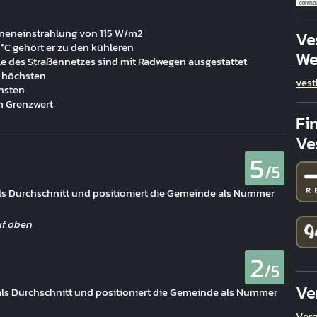
contrib
nneneinstrahlung von 115 W/m2
Ve
 °C gehört er zu den kühleren
We
ile des Straßennetzes sind mit Radwegen ausgestattet
 höchsten
ves
chsten
m Grenzwert
Fi
Ve
5
/5
 als Durchschnitt und positioniert die Gemeinde als Nummer
2
/5
Ve
 als Durchschnitt und positioniert die Gemeinde als Nummer
Verg