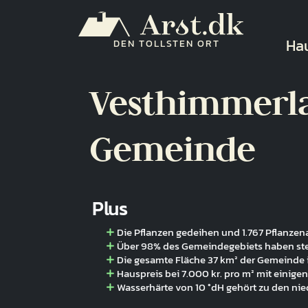
Direkt zum Inhalt
Ha
Ha
DEN TOLLSTEN ORT
Vesthimmerl
Gemeinde
Plus
Die Pflanzen gedeihen und 1.767 Pflanze
Über 98% des Gemeindegebiets haben ste
Die gesamte Fläche 37 km² der Gemeinde i
Hauspreis bei 7.000 kr. pro m² mit einigen
Wasserhärte von 10 °dH gehört zu den nie