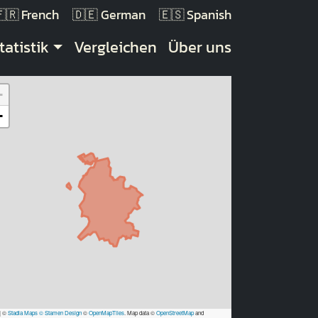
French
German
Spanish
tatistik
Vergleichen
Über uns
+
−
|
©
Stadia Maps
© Stamen Design
©
OpenMapTiles
. Map data ©
OpenStreetMap
and