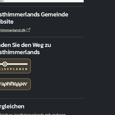
utors
sthimmerlands Gemeinde
bsite
thimmerland.dk
nden Sie den Weg zu
sthimmerlands
rgleichen
leichen Vesthimmerlands
mit anderen