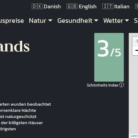
Danish
English
Italian
uptnavigation
uspreise
Natur
Gesundheit
Wetter
S
3
ands
/5
Schönheits Index
narten wurden beobachtet
rnenklare Nächte
st naturgeschützt
 der billigsten Häuser
drigsten
Leaflet