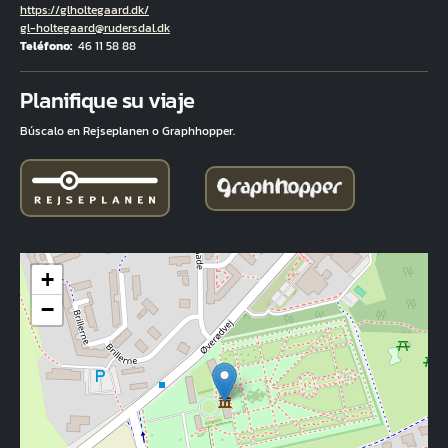
Hjemmeside
https://glholtegaard.dk/
Correo electrónico
gl-holtegaard@rudersdal.dk
Teléfono
46 11 58 88
Fuld adresse
Planifique su viaje
Búscalo en Rejseplanen o Graphhopper.
+
−