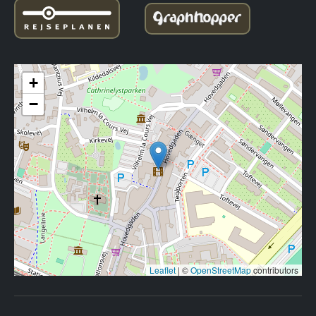
+
−
Leaflet
|
©
OpenStreetMap
contributors