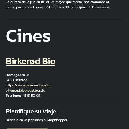
La dureza del agua en 18 °dH es mayor que media, posicionando al
municipio como el número61 entre los 98 municipios de Dinamarca.
Cines
Birkerød Bio
Hovedgaden 34
3460 Birkerød
Hjemmeside
https://www.birkeroedbio.dk/
Correo electrónico
birkeroedbio@post.tele.dk
Teléfono
45 81 50 05
Fuld adresse
Planifique su viaje
Búscalo en Rejseplanen o Graphhopper.