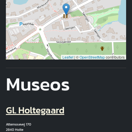
Leaflet
|
©
OpenStreetMap
contributors
Museos
Gl. Holtegaard
Attemosevej 170
2840 Holte