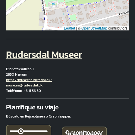
Leaflet
|
©
OpenStreetMap
contributors
Rudersdal Museer
Biblioteksalléen 1
2850 Nærum
Hjemmeside
https://museer.rudersdal.dk/
Correo electrónico
museum@rudersdal.dk
Teléfono
46 11 56 50
Fuld adresse
Planifique su viaje
Búscalo en Rejseplanen o Graphhopper.