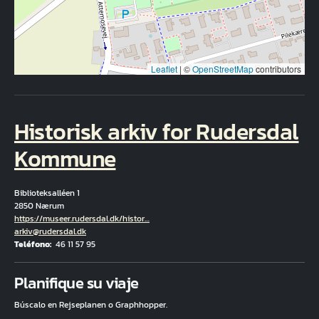
Leaflet
|
©
OpenStreetMap
contributors
Historisk arkiv for Rudersdal
Kommune
Biblioteksalléen 1
2850 Nærum
Hjemmeside
https://museer.rudersdal.dk/histor…
Correo electrónico
arkiv@rudersdal.dk
Teléfono
46 11 57 95
Fuld adresse
Planifique su viaje
Búscalo en Rejseplanen o Graphhopper.