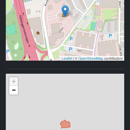
Leaflet
|
©
OpenStreetMap
contributors
+
−