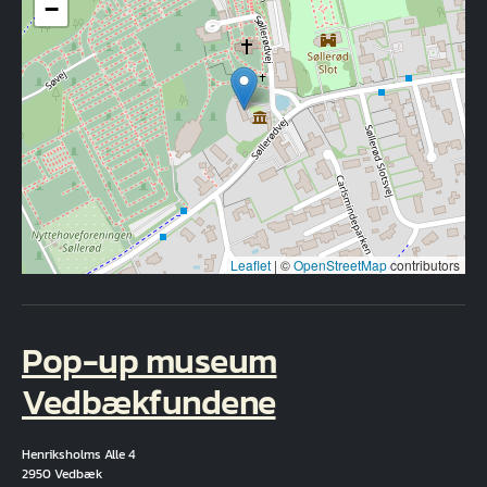
−
Leaflet
|
©
OpenStreetMap
contributors
Pop-up museum
Vedbækfundene
Henriksholms Alle 4
2950 Vedbæk