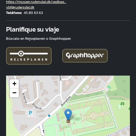
Hjemmeside
https://museer.rudersdal.dk/vedbae…
Correo electrónico
vbf@rudersdal.dk
Teléfono
45 80 63 63
Fuld adresse
Planifique su viaje
Búscalo en Rejseplanen o Graphhopper.
+
−