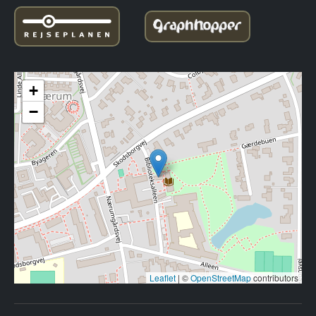
+
−
Leaflet
|
©
OpenStreetMap
contributors