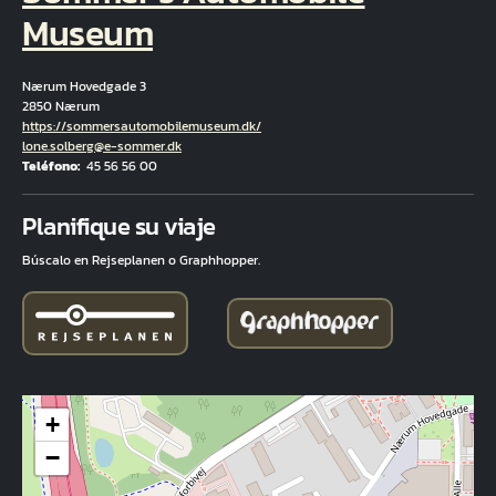
Museum
Nærum Hovedgade 3
2850 Nærum
Hjemmeside
https://sommersautomobilemuseum.dk/
Correo electrónico
lone.solberg@e-sommer.dk
Teléfono
45 56 56 00
Fuld adresse
Planifique su viaje
Búscalo en Rejseplanen o Graphhopper.
+
−