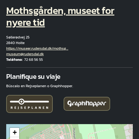
Mothsgården, museet for
nyere tid
Søllerødvej 25
2840 Holte
Hjemmeside
https://museer.rudersdal.dk/mothsg…
Correo electrónico
museum@rudersdal.dk
Teléfono
72 68 56 55
Fuld adresse
Planifique su viaje
Búscalo en Rejseplanen o Graphhopper.
+