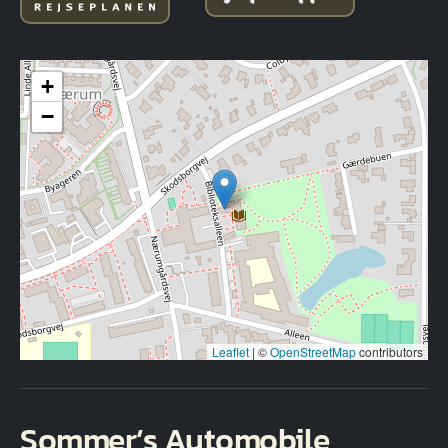
+
−
Leaflet
|
©
OpenStreetMap
contributors
Sommer’s Automobile