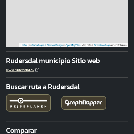
Leaflet
|
©
Stadia Maps
© Stamen Design
©
OpenMapTiles
. Map data ©
OpenStreetMap
and contributors
Rudersdal municipio Sitio web
www.rudersdal.dk
Buscar ruta a Rudersdal
Comparar