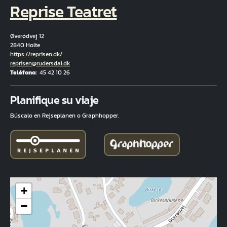
Reprise Teatret
Øverødvej 12
2840 Holte
Hjemmeside
https://reprisen.dk/
Correo electrónico
reprisen@rudersdal.dk
Teléfono
45 42 10 26
Fuld adresse
Planifique su viaje
Búscalo en Rejseplanen o Graphhopper.
+
−